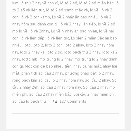
kim
,
lô thứ 2 hay về con gì
,
lô tô 2 số
,
lô tô 2 số miền bắc
,
lô
tô 2 số về liên tục
,
lô tô 2 số xsmb chắc về
,
lô về
,
lô về 2
con
,
lô về 2 con xsmb
,
Lô về 2 nháy ăn bao nhiêu
,
lô về 2
nháy hôm sau đánh con gì
,
lô về 2 nháy liên tiếp
,
lô về 2 số
mb lô về
,
lô về 2nhay
,
Lô về 4 nháy ăn bao nhiêu
,
lô về hai
con
,
lô về liên tiếp
,
lô về liên tục
,
Lô xiên 2 miền Bắc an bao
nhiêu
,
loto
,
loto 2
,
loto 2 con
,
loto 2 nhay
,
loto 2 nháy hôm
nay
,
loto 2 nháy xs
,
loto 2 so
,
loto bạch thủ 2 nháy
,
loto xs 2
nháy
,
lotto mb
,
mơ trúng lô 2 nháy
,
mơ trúng lô 2 nháy đánh
con gì
,
Một con đề bao nhiêu tiền
,
nháy cả hai mắt
,
nháy hai
mắt
,
phân tích soi cầu 2 nháy
,
phương pháp bắt lô 2 nháy
,
rong bach kim soi cau lo 2 nhay hom nay
,
soi cầu 2 nháy
,
Soi
cầu 2 nháy 24h
,
soi cầu 2 nháy hôm nay
,
Soi cầu 2 nháy mb
miễn phí
,
soi cầu 2 nháy miền bắc
,
Soi cầu 2 nháy mien phí
,
soi cầu lô bạch thủ
127 Comments