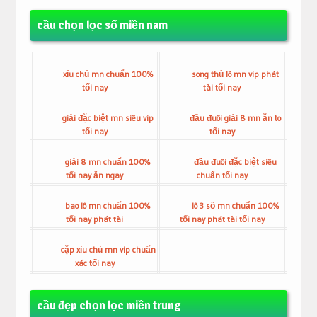
cầu chọn lọc số miền nam
xỉu chủ mn chuẩn 100%
song thủ lô mn vip phát
tối nay
tài tối nay
giải đặc biệt mn siêu vip
đầu đuôi giải 8 mn ăn to
tối nay
tối nay
giải 8 mn chuẩn 100%
đầu đuôi đặc biệt siêu
tối nay ăn ngay
chuẩn tối nay
bao lô mn chuẩn 100%
lô 3 số mn chuẩn 100%
tối nay phát tài
tối nay phát tài tối nay
cặp xỉu chủ mn vip chuẩn
xác tối nay
cầu đẹp chọn lọc miền trung