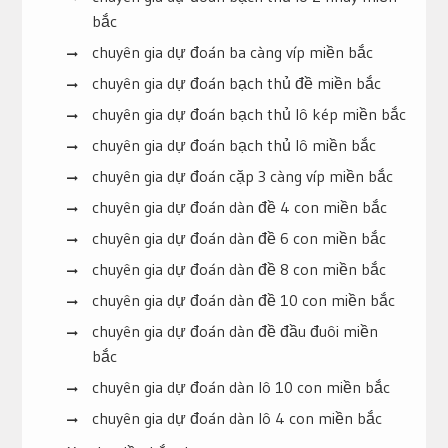
bắc
chuyên gia dự đoán ba càng víp miền bắc
chuyên gia dự đoán bạch thủ đề miền bắc
chuyên gia dự đoán bạch thủ lô kép miền bắc
chuyên gia dự đoán bạch thủ lô miền bắc
chuyên gia dự đoán cặp 3 càng víp miền bắc
chuyên gia dự đoán dàn đề 4 con miền bắc
chuyên gia dự đoán dàn đề 6 con miền bắc
chuyên gia dự đoán dàn đề 8 con miền bắc
chuyên gia dự đoán dàn đề 10 con miền bắc
chuyên gia dự đoán dàn đề đầu đuôi miền
bắc
chuyên gia dự đoán dàn lô 10 con miền bắc
chuyên gia dự đoán dàn lô 4 con miền bắc