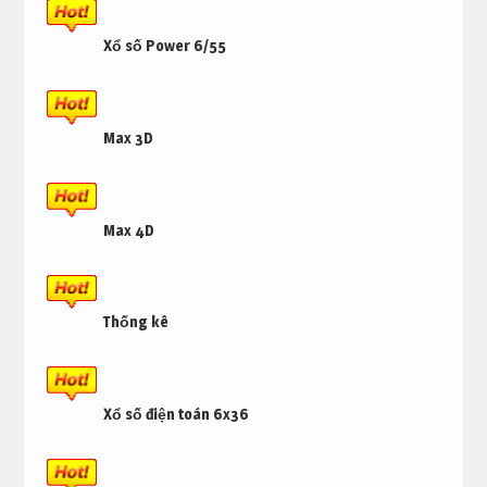
Xổ số Power 6/55
Max 3D
Max 4D
Thống kê
Xổ số điện toán 6x36