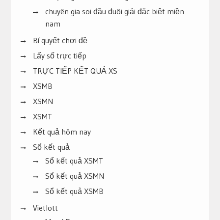
chuyên gia soi đầu đuôi giải đặc biệt miền
nam
Bí quyết chơi đề
Lấy số trực tiếp
TRỰC TIẾP KẾT QUẢ XS
XSMB
XSMN
XSMT
Kết quả hôm nay
Sổ kết quả
Sổ kết quả XSMT
Sổ kết quả XSMN
Sổ kết quả XSMB
Vietlott