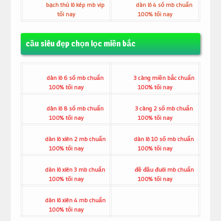
bạch thủ lô kép mb vip
dàn lô 4 số mb chuẩn
tối nay
100% tối nay
cầu siêu đẹp chọn lọc miền bắc
dàn lô 6 số mb chuẩn
3 càng miền bắc chuẩn
100% tối nay
100% tối nay
dàn lô 8 số mb chuẩn
3 càng 2 số mb chuẩn
100% tối nay
100% tối nay
dàn lô xiên 2 mb chuẩn
dàn lô 10 số mb chuẩn
100% tối nay
100% tối nay
dàn lô xiên 3 mb chuẩn
đề đầu đuôi mb chuẩn
100% tối nay
100% tối nay
dàn lô xiên 4 mb chuẩn
100% tối nay