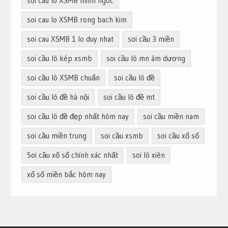
soi cau lo XSMB minh ngoc
soi cau lo XSMB rong bach kim
soi cau XSMB 1 lo duy nhat
soi cầu 3 miền
soi cầu lô kép xsmb
soi cầu lô mn âm dương
soi cầu lô XSMB chuẩn
soi cầu lô đề
soi cầu lô đề hà nội
soi cầu lô đề mt
soi cầu lô đề đẹp nhất hôm nay
soi cầu miền nam
soi cầu miền trung
soi cầu xsmb
soi cầu xổ số
Soi cầu xổ số chính xác nhất
soi lô xiên
xổ số miền bắc hôm nay