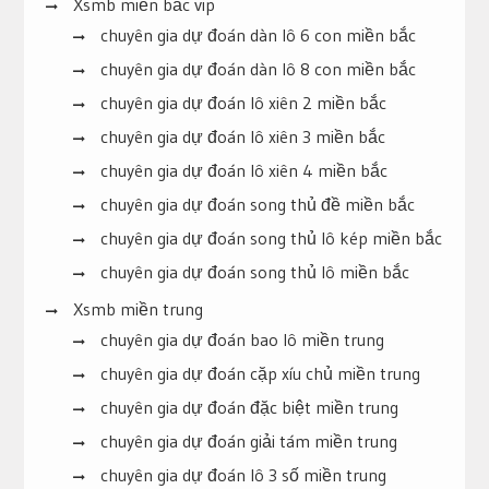
Xsmb miền bắc vip
chuyên gia dự đoán dàn lô 6 con miền bắc
chuyên gia dự đoán dàn lô 8 con miền bắc
chuyên gia dự đoán lô xiên 2 miền bắc
chuyên gia dự đoán lô xiên 3 miền bắc
chuyên gia dự đoán lô xiên 4 miền bắc
chuyên gia dự đoán song thủ đề miền bắc
chuyên gia dự đoán song thủ lô kép miền bắc
chuyên gia dự đoán song thủ lô miền bắc
Xsmb miền trung
chuyên gia dự đoán bao lô miền trung
chuyên gia dự đoán cặp xíu chủ miền trung
chuyên gia dự đoán đặc biệt miền trung
chuyên gia dự đoán giải tám miền trung
chuyên gia dự đoán lô 3 số miền trung