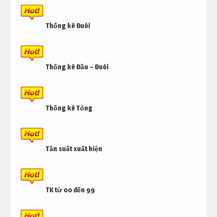
Thống kê Đuôi
Thống kê Đầu – Đuôi
Thống kê Tổng
Tần suất xuất hiện
TK từ 00 đến 99