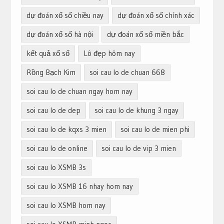
dự đoán xổ số chiều nay
dự đoán xổ số chính xác
dự đoán xổ số hà nội
dự đoán xổ số miền bắc
kết quả xổ số
Lô đẹp hôm nay
Rồng Bạch Kim
soi cau lo de chuan 668
soi cau lo de chuan ngay hom nay
soi cau lo de dep
soi cau lo de khung 3 ngay
soi cau lo de kqxs 3 mien
soi cau lo de mien phi
soi cau lo de online
soi cau lo de vip 3 mien
soi cau lo XSMB 3s
soi cau lo XSMB 16 nhay hom nay
soi cau lo XSMB hom nay