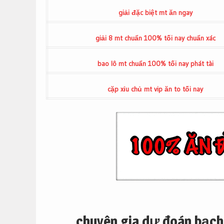
giải đặc biệt mt ăn ngay
giải 8 mt chuẩn 100% tối nay chuẩn xác
bao lô mt chuẩn 100% tối nay phát tài
cặp xỉu chủ mt vip ăn to tối nay
chuyên gia dự đoán bạch 