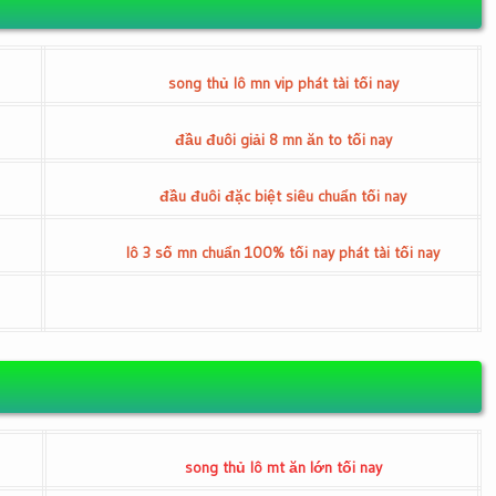
song thủ lô mn vip phát tài tối nay
đầu đuôi giải 8 mn ăn to tối nay
đầu đuôi đặc biệt siêu chuẩn tối nay
lô 3 số mn chuẩn 100% tối nay phát tài tối nay
song thủ lô mt ăn lớn tối nay