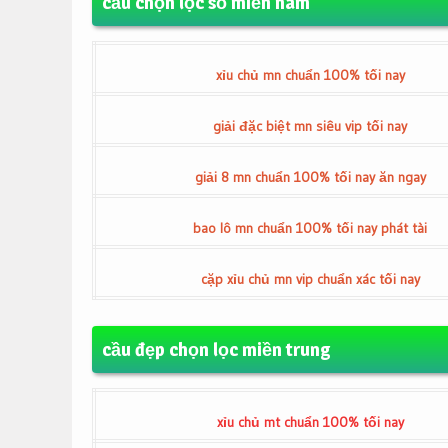
cầu chọn lọc số miền nam
xỉu chủ mn chuẩn 100% tối nay
giải đặc biệt mn siêu vip tối nay
giải 8 mn chuẩn 100% tối nay ăn ngay
bao lô mn chuẩn 100% tối nay phát tài
cặp xỉu chủ mn vip chuẩn xác tối nay
cầu đẹp chọn lọc miền trung
xỉu chủ mt chuẩn 100% tối nay