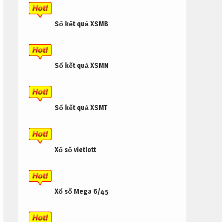
Sổ kết quả XSMB
Sổ kết quả XSMN
Sổ kết quả XSMT
Xổ số vietlott
Xổ số Mega 6/45