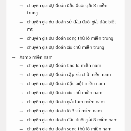
chuyên gia dự đoán đầu đuôi giải 8 miền
trung
chuyên gia dự đoán sớ đầu đuôi giải đặc biệt
mt
chuyên gia dự đoán song thủ lô miền trung
chuyên gia dự đoán xíu chủ miền trung
Xsmb miền nam
chuyên gia dự đoán bao lô miền nam
chuyên gia dự đoán cặp xíu chủ miền nam
chuyên gia dự đoán đặc biệt miền nam
chuyên gia dự đoán xíu chủ miền nam
chuyên gia dự đoán giải tám miền nam
chuyên gia dự đoán lô 3 số miền nam
chuyên gia dự đoán đầu đuôi giải 8 miền nam
chuyên gia dự đoán song thủ lô miền nam