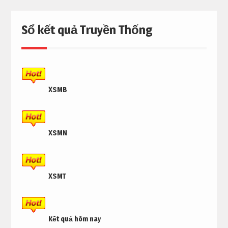
Sổ kết quả Truyền Thống
XSMB
XSMN
XSMT
Kết quả hôm nay