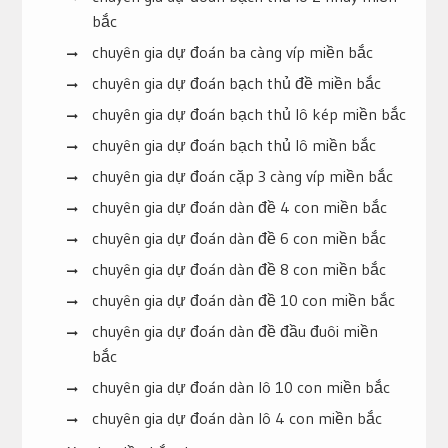
bắc
chuyên gia dự đoán ba càng víp miền bắc
chuyên gia dự đoán bạch thủ đề miền bắc
chuyên gia dự đoán bạch thủ lô kép miền bắc
chuyên gia dự đoán bạch thủ lô miền bắc
chuyên gia dự đoán cặp 3 càng víp miền bắc
chuyên gia dự đoán dàn đề 4 con miền bắc
chuyên gia dự đoán dàn đề 6 con miền bắc
chuyên gia dự đoán dàn đề 8 con miền bắc
chuyên gia dự đoán dàn đề 10 con miền bắc
chuyên gia dự đoán dàn đề đầu đuôi miền
bắc
chuyên gia dự đoán dàn lô 10 con miền bắc
chuyên gia dự đoán dàn lô 4 con miền bắc