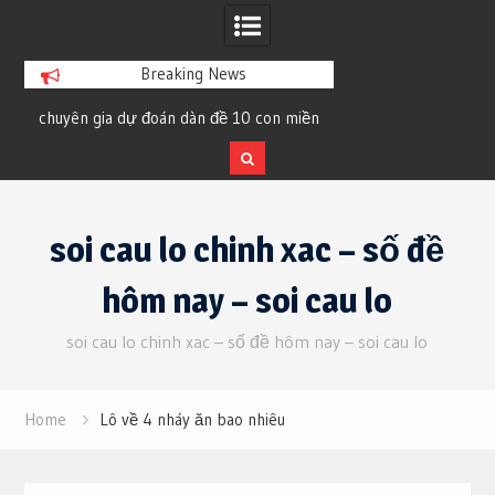
Breaking News
dàn đề 10 con miền
chuyên gia dự đoán lô xiên 2 miền bắc
ch
c
Skip
to
soi cau lo chinh xac – số đề
content
hôm nay – soi cau lo
soi cau lo chinh xac – số đề hôm nay – soi cau lo
Home
Lô về 4 nháy ăn bao nhiêu