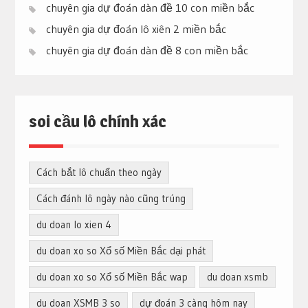
chuyên gia dự đoán dàn đề 10 con miền bắc
chuyên gia dự đoán lô xiên 2 miền bắc
chuyên gia dự đoán dàn đề 8 con miền bắc
soi cầu lô chính xác
Cách bắt lô chuẩn theo ngày
Cách đánh lô ngày nào cũng trúng
du doan lo xien 4
du doan xo so Xổ số Miền Bắc dại phát
du doan xo so Xổ số Miền Bắc wap
du doan xsmb
du doan XSMB 3 so
dự đoán 3 càng hôm nay