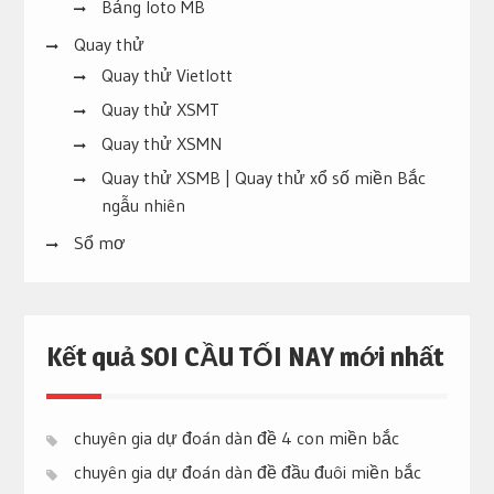
Bảng loto MB
Quay thử
Quay thử Vietlott
Quay thử XSMT
Quay thử XSMN
Quay thử XSMB | Quay thử xổ số miền Bắc
ngẫu nhiên
Sổ mơ
Kết quả SOI CẦU TỐI NAY mới nhất
chuyên gia dự đoán dàn đề 4 con miền bắc
chuyên gia dự đoán dàn đề đầu đuôi miền bắc