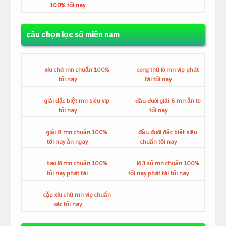
100% tối nay
cầu chọn lọc số miền nam
xỉu chủ mn chuẩn 100%
song thủ lô mn vip phát
tối nay
tài tối nay
giải đặc biệt mn siêu vip
đầu đuôi giải 8 mn ăn to
tối nay
tối nay
giải 8 mn chuẩn 100%
đầu đuôi đặc biệt siêu
tối nay ăn ngay
chuẩn tối nay
bao lô mn chuẩn 100%
lô 3 số mn chuẩn 100%
tối nay phát tài
tối nay phát tài tối nay
cặp xỉu chủ mn vip chuẩn
xác tối nay