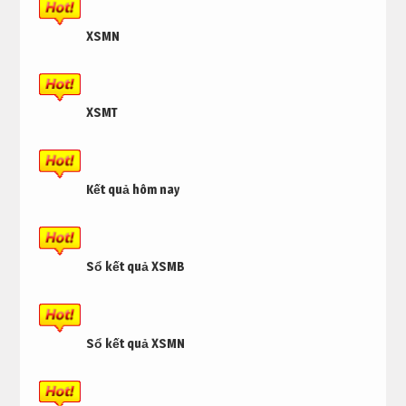
XSMN
XSMT
Kết quả hôm nay
Sổ kết quả XSMB
Sổ kết quả XSMN