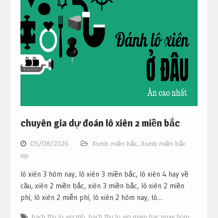
chuyên gia dự đoán lô xiên 2 miền bắc
05/08/2026
Xsmb miền bắc
,
Xsmb miền bắc
vip
lô xiên 3 hôm nay, lô xiên 3 miền bắc, lô xiên 4 hay về
cầu, xiên 2 miền bắc, xiên 3 miền bắc, lô xiên 2 miền
phí, lô xiên 2 miễn phí, lô xiên 2 hôm nay, lô…
bach thu lo vip mb
,
bach thu lo vip mien bac ngay hom