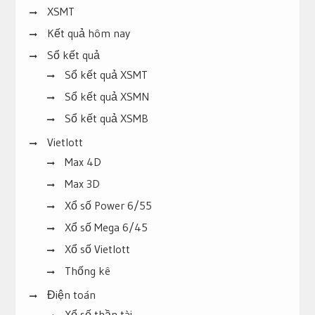
XSMT
Kết quả hôm nay
Sổ kết quả
Sổ kết quả XSMT
Sổ kết quả XSMN
Sổ kết quả XSMB
Vietlott
Max 4D
Max 3D
Xổ số Power 6/55
Xổ số Mega 6/45
Xổ số Vietlott
Thống kê
Điện toán
Xổ số thần tài