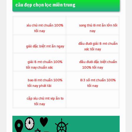
cầu đẹp chọn lọc miền trung
xỉu chủ mt chuẩn 100%
song thủ lô mt ăn lớn tối
tối nay
nay
đầu đuôi giải 8 mt chuẩn
giải đặc biệt mt ăn ngay
xác tối nay
giải 8 mt chuẩn 100%
đầu đuôi đặc biệt chuẩn
tối nay chuẩn xác
100% tối nay
bao lô mt chuẩn 100%
lô 3 số mt chuẩn 100%
tối nay phát tài
tối nay
cặp xỉu chủ mt vip ăn to
tối nay