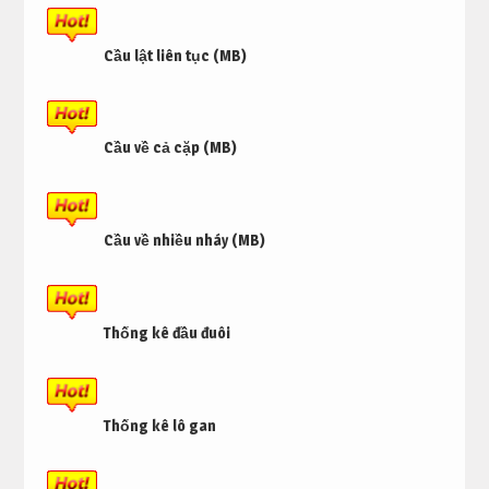
Cầu lật liên tục (MB)
Cầu về cả cặp (MB)
Cầu về nhiều nháy (MB)
Thống kê đầu đuôi
Thống kê lô gan