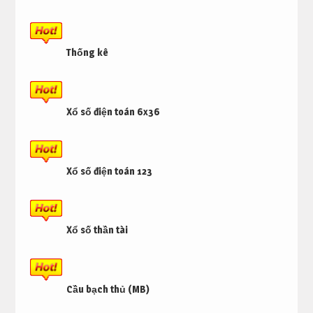
Thống kê
Xổ số điện toán 6x36
Xổ số điện toán 123
Xổ số thần tài
Cầu bạch thủ (MB)