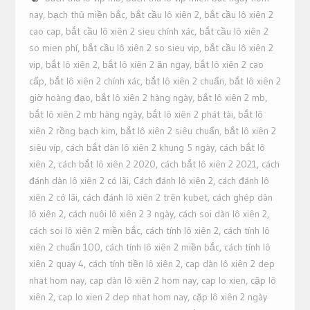
nay
,
bạch thủ miền bắc
,
bắt cầu lô xiên 2
,
bắt cầu lô xiên 2
cao cap
,
bắt cầu lô xiên 2 sieu chính xác
,
bắt cầu lô xiên 2
so mien phí
,
bắt cầu lô xiên 2 so sieu vip
,
bắt cầu lô xiên 2
vip
,
bắt lô xiên 2
,
bắt lô xiên 2 ăn ngay
,
bắt lô xiên 2 cao
cấp
,
bắt lô xiên 2 chính xác
,
bắt lô xiên 2 chuẩn
,
bắt lô xiên 2
giờ hoàng đạo
,
bắt lô xiên 2 hàng ngày
,
bắt lô xiên 2 mb
,
bắt lô xiên 2 mb hàng ngày
,
bắt lô xiên 2 phát tài
,
bắt lô
xiên 2 rồng bạch kim
,
bắt lô xiên 2 siêu chuẩn
,
bắt lô xiên 2
siêu víp
,
cách bắt dàn lô xiên 2 khung 5 ngày
,
cách bắt lô
xiên 2
,
cách bắt lô xiên 2 2020
,
cách bắt lô xiên 2 2021
,
cách
đánh dàn lô xiên 2 có lãi
,
Cách đánh lô xiên 2
,
cách đánh lô
xiên 2 có lãi
,
cách đánh lô xiên 2 trên kubet
,
cách ghép dàn
lô xiên 2
,
cách nuôi lô xiên 2 3 ngày
,
cách soi dàn lô xiên 2
,
cách soi lô xiên 2 miền bắc
,
cách tính lô xiên 2
,
cách tính lô
xiên 2 chuẩn 100
,
cách tính lô xiên 2 miền bắc
,
cách tính lô
xiên 2 quay 4
,
cách tính tiền lô xiên 2
,
cap dàn lô xiên 2 dep
nhat hom nay
,
cap dàn lô xiên 2 hom nay
,
cap lo xien
,
cặp lô
xiên 2
,
cap lo xien 2 dep nhat hom nay
,
cặp lô xiên 2 ngày