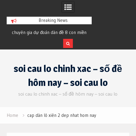
Breaking News
n
chuyên gia dự đoán ba càng víp miền
chuyên gia dự đoán
bắc
bắ
Skip
to
soi cau lo chinh xac – số đề
content
hôm nay – soi cau lo
soi cau lo chinh xac – số đề hôm nay – soi cau lo
Home
cap dàn lô xiên 2 dep nhat hom nay