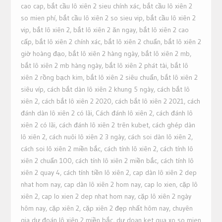
cao cap
,
bắt cầu lô xiên 2 sieu chính xác
,
bắt cầu lô xiên 2
so mien phí
,
bắt cầu lô xiên 2 so sieu vip
,
bắt cầu lô xiên 2
vip
,
bắt lô xiên 2
,
bắt lô xiên 2 ăn ngay
,
bắt lô xiên 2 cao
cấp
,
bắt lô xiên 2 chính xác
,
bắt lô xiên 2 chuẩn
,
bắt lô xiên 2
giờ hoàng đạo
,
bắt lô xiên 2 hàng ngày
,
bắt lô xiên 2 mb
,
bắt lô xiên 2 mb hàng ngày
,
bắt lô xiên 2 phát tài
,
bắt lô
xiên 2 rồng bạch kim
,
bắt lô xiên 2 siêu chuẩn
,
bắt lô xiên 2
siêu víp
,
cách bắt dàn lô xiên 2 khung 5 ngày
,
cách bắt lô
xiên 2
,
cách bắt lô xiên 2 2020
,
cách bắt lô xiên 2 2021
,
cách
đánh dàn lô xiên 2 có lãi
,
Cách đánh lô xiên 2
,
cách đánh lô
xiên 2 có lãi
,
cách đánh lô xiên 2 trên kubet
,
cách ghép dàn
lô xiên 2
,
cách nuôi lô xiên 2 3 ngày
,
cách soi dàn lô xiên 2
,
cách soi lô xiên 2 miền bắc
,
cách tính lô xiên 2
,
cách tính lô
xiên 2 chuẩn 100
,
cách tính lô xiên 2 miền bắc
,
cách tính lô
xiên 2 quay 4
,
cách tính tiền lô xiên 2
,
cap dàn lô xiên 2 dep
nhat hom nay
,
cap dàn lô xiên 2 hom nay
,
cap lo xien
,
cặp lô
xiên 2
,
cap lo xien 2 dep nhat hom nay
,
cặp lô xiên 2 ngày
hôm nay
,
cặp xiên 2
,
cặp xiên 2 đẹp nhất hôm nay
,
chuyên
gia dự đoán lô xiên 2 miền bắc
,
dư doan ket qua xo so mien