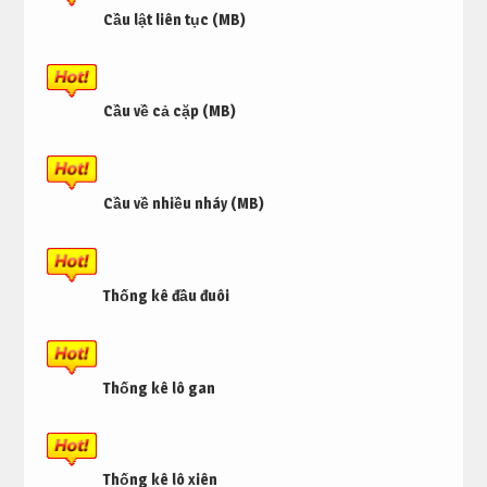
Cầu lật liên tục (MB)
Cầu về cả cặp (MB)
Cầu về nhiều nháy (MB)
Thống kê đầu đuôi
Thống kê lô gan
Thống kê lô xiên