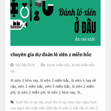
chuyên gia dự đoán lô xiên 2 miền bắc
06/08/2026
Xsmb miền bắc
,
Xsmb miền bắc
vip
lô xiên 3 hôm nay, lô xiên 3 miền bắc, lô xiên 4 hay về
cầu, xiên 2 miền bắc, xiên 3 miền bắc, lô xiên 2 miền
phí, lô xiên 2 miễn phí, lô xiên 2 hôm nay, lô…
bach thu lo vip mb
,
bach thu lo vip mien bac ngay hom
nay
,
bạch thủ miền bắc
,
bắt cầu lô xiên 2
,
bắt cầu lô xiên 2