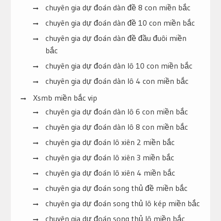
chuyên gia dự đoán dàn đề 8 con miền bắc
chuyên gia dự đoán dàn đề 10 con miền bắc
chuyên gia dự đoán dàn đề đầu đuôi miền
bắc
chuyên gia dự đoán dàn lô 10 con miền bắc
chuyên gia dự đoán dàn lô 4 con miền bắc
Xsmb miền bắc vip
chuyên gia dự đoán dàn lô 6 con miền bắc
chuyên gia dự đoán dàn lô 8 con miền bắc
chuyên gia dự đoán lô xiên 2 miền bắc
chuyên gia dự đoán lô xiên 3 miền bắc
chuyên gia dự đoán lô xiên 4 miền bắc
chuyên gia dự đoán song thủ đề miền bắc
chuyên gia dự đoán song thủ lô kép miền bắc
chuyên gia dự đoán song thủ lô miền bắc