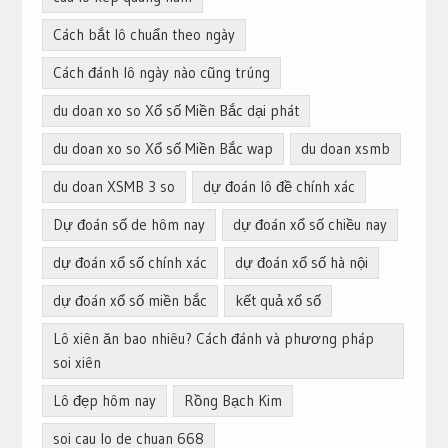
Cách bắt lô chuẩn theo ngày
Cách đánh lô ngày nào cũng trúng
du doan xo so Xổ số Miền Bắc dại phát
du doan xo so Xổ số Miền Bắc wap
du doan xsmb
du doan XSMB 3 so
dự đoán lô đề chính xác
Dự đoán số de hôm nay
dự đoán xổ số chiều nay
dự đoán xổ số chính xác
dự đoán xổ số hà nội
dự đoán xổ số miền bắc
kết quả xổ số
Lô xiên ăn bao nhiêu? Cách đánh và phương pháp
soi xiên
Lô đẹp hôm nay
Rồng Bạch Kim
soi cau lo de chuan 668