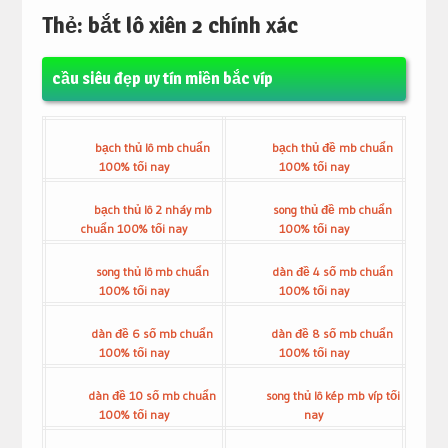
Thẻ:
bắt lô xiên 2 chính xác
cầu siêu đẹp uy tín miền bắc víp
bạch thủ lô mb chuẩn
bạch thủ đề mb chuẩn
100% tối nay
100% tối nay
bạch thủ lô 2 nháy mb
song thủ đề mb chuẩn
chuẩn 100% tối nay
100% tối nay
song thủ lô mb chuẩn
dàn đề 4 số mb chuẩn
100% tối nay
100% tối nay
dàn đề 6 số mb chuẩn
dàn đề 8 số mb chuẩn
100% tối nay
100% tối nay
dàn đề 10 số mb chuẩn
song thủ lô kép mb víp tối
100% tối nay
nay