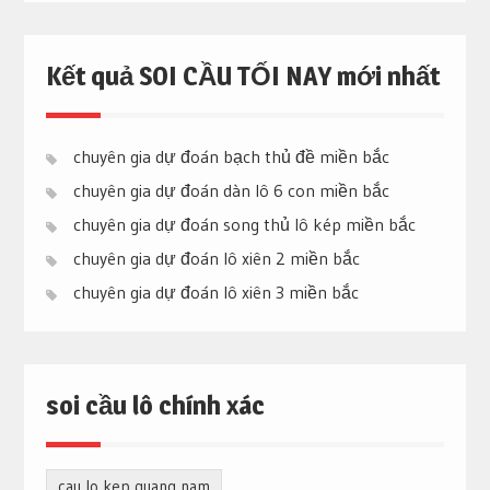
Kết quả SOI CẦU TỐI NAY mới nhất
chuyên gia dự đoán bạch thủ đề miền bắc
chuyên gia dự đoán dàn lô 6 con miền bắc
chuyên gia dự đoán song thủ lô kép miền bắc
chuyên gia dự đoán lô xiên 2 miền bắc
chuyên gia dự đoán lô xiên 3 miền bắc
soi cầu lô chính xác
cau lo kep quang nam