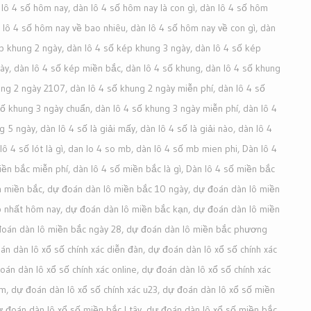
 lô 4 số hôm nay
,
dàn lô 4 số hôm nay là con gì
,
dàn lô 4 số hôm
 lô 4 số hôm nay về bao nhiêu
,
dàn lô 4 số hôm nay về con gì
,
dàn
p khung 2 ngày
,
dàn lô 4 số kép khung 3 ngày
,
dàn lô 4 số kép
gày
,
dàn lô 4 số kép miền bắc
,
dàn lô 4 số khung
,
dàn lô 4 số khung
ung 2 ngày 2107
,
dàn lô 4 số khung 2 ngày miễn phí
,
dàn lô 4 số
số khung 3 ngày chuẩn
,
dàn lô 4 số khung 3 ngày miễn phí
,
dàn lô 4
ng 5 ngày
,
dàn lô 4 số là giải mấy
,
dàn lô 4 số là giải nào
,
dàn lô 4
lô 4 số lót là gì
,
dan lo 4 so mb
,
dàn lô 4 số mb mien phi
,
Dàn lô 4
iền bắc miễn phí
,
dàn lô 4 số miền bắc là gì
,
Dàn lô 4 số miền bắc
n miền bắc
,
dự đoán dàn lô miền bắc 10 ngày
,
dự đoán dàn lô miền
p nhất hôm nay
,
dự đoán dàn lô miền bắc kạn
,
dự đoán dàn lô miền
oán dàn lô miền bắc ngày 28
,
dự đoán dàn lô miền bắc phương
án dàn lô xổ số chính xác diễn đàn
,
dự đoán dàn lô xổ số chính xác
oán dàn lô xổ số chính xác online
,
dự đoán dàn lô xổ số chính xác
cm
,
dự đoán dàn lô xổ số chính xác u23
,
dự đoán dàn lô xổ số miền
 đoán dàn lô xổ số miền bắc l tây
,
dự đoán dàn lô xổ số miền bắc