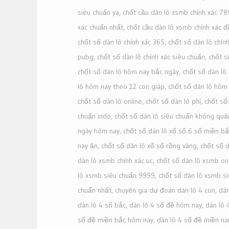
siêu chuẩn ya
,
chốt cầu dàn lô xsmb chính xác 78
xác chuẩn nhất
,
chốt cầu dàn lô xsmb chính xác đ
chốt số dàn lô chính xác 365
,
chốt số dàn lô chín
pubg
,
chốt số dàn lô chính xác siêu chuẩn
,
chốt s
chốt số dàn lô hôm nay bắc ngày
,
chốt số dàn lô
lô hôm nay theo 12 con giáp
,
chốt số dàn lô hôm
chốt số dàn lô online
,
chốt số dàn lô phí
,
chốt số
chuẩn indo
,
chốt số dàn lô siêu chuẩn không quả
ngày hôm nay
,
chốt số dàn lô xổ số 6 số miền bắ
nay ăn
,
chốt số dàn lô xổ số rồng vàng
,
chốt số 
dàn lô xsmb chính xác uc
,
chốt số dàn lô xsmb on
lô xsmb siêu chuẩn 9999
,
chốt số dàn lô xsmb si
chuẩn nhất
,
chuyên gia dự đoán dàn lô 4 con
,
dàn
dàn lô 4 số bắc
,
dàn lô 4 số đề hôm nay
,
dàn lô 
số đề miền bắc hôm nay
,
dàn lô 4 số đề miền n