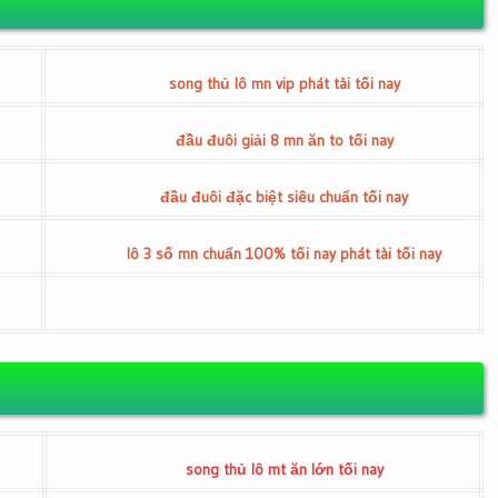
song thủ lô mn vip phát tài tối nay
đầu đuôi giải 8 mn ăn to tối nay
đầu đuôi đặc biệt siêu chuẩn tối nay
lô 3 số mn chuẩn 100% tối nay phát tài tối nay
song thủ lô mt ăn lớn tối nay