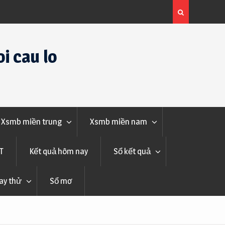
chuyên gia dự đoán dàn đề 8 con miền bắc
i cau lo
Xsmb miền trung
Xsmb miền nam
T
Kết quả hôm nay
Sổ kết quả
ay thử
Sổ mơ