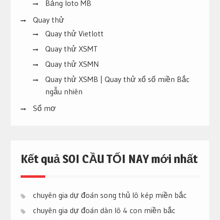
Bảng loto MB
Quay thử
Quay thử Vietlott
Quay thử XSMT
Quay thử XSMN
Quay thử XSMB | Quay thử xổ số miền Bắc
ngẫu nhiên
Sổ mơ
Kết quả SOI CẦU TỐI NAY mới nhất
chuyên gia dự đoán song thủ lô kép miền bắc
chuyên gia dự đoán dàn lô 4 con miền bắc