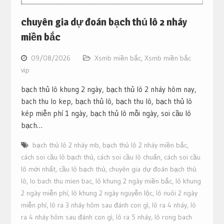
chuyên gia dự đoán bạch thủ lô 2 nháy
miền bắc
09/08/2026
Xsmb miền bắc
,
Xsmb miền bắc
vip
bạch thủ lô khung 2 ngày, bạch thủ lô 2 nháy hôm nay,
bach thu lo kep, bạch thủ lô, bạch thu lô, bạch thủ lô
kép miễn phí 1 ngày, bạch thủ lô mỗi ngày, soi cầu lô
bạch…
bạch thủ lô 2 nháy mb
,
bạch thủ lô 2 nháy miền bắc
,
cách soi cầu lô bạch thủ
,
cách soi cầu lô chuẩn
,
cách soi cầu
lô mới nhất
,
cầu lô bạch thủ
,
chuyên gia dự đoán bạch thủ
lô
,
lo bach thu mien bac
,
lô khung 2 ngày miền bắc
,
lô khung
2 ngày miễn phí
,
lô khung 2 ngày nguyễn lộc
,
lô nuôi 2 ngày
miễn phí
,
lô ra 3 nháy hôm sau đánh con gì
,
lô ra 4 nháy
,
lô
ra 4 nháy hôm sau đánh con gì
,
lô ra 5 nháy
,
lô rong bach