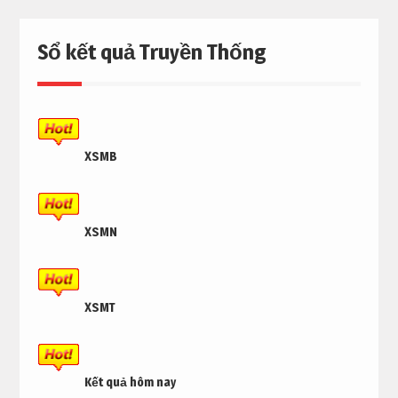
Sổ kết quả Truyền Thống
XSMB
XSMN
XSMT
Kết quả hôm nay