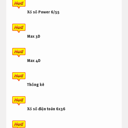
Xổ số Power 6/55
Max 3D
Max 4D
Thống kê
Xổ số điện toán 6x36