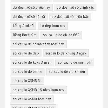
dự đoán xổ số chiều nay
dự đoán xổ số chính xác
dự đoán xổ số hà nội
dự đoán xổ số miền bắc
kết quả xổ số
Lô đẹp hôm nay
Rồng Bạch Kim
soi cau lo de chuan 668
soi cau lo de chuan ngay hom nay
soi cau lo de dep
soi cau lo de khung 3 ngay
soi cau lo de kqxs 3 mien
soi cau lo de mien phi
soi cau lo de online
soi cau lo de vip 3 mien
soi cau lo XSMB 3s
soi cau lo XSMB 16 nhay hom nay
soi cau lo XSMB hom nay