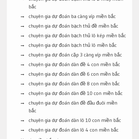
bắc
chuyên gia dự đoán ba càng víp miền bắc
chuyên gia dự đoán bạch thủ đề miền bắc
chuyên gia dự đoán bạch thủ lô kép miền bắc
chuyên gia dự đoán bạch thủ lô miền bắc
chuyên gia dự đoán cặp 3 càng víp miền bắc
chuyên gia dự đoán dàn đề 4 con miền bắc
chuyên gia dự đoán dàn đề 6 con miền bắc
chuyên gia dự đoán dàn đề 8 con miền bắc
chuyên gia dự đoán dàn đề 10 con miền bắc
chuyên gia dự đoán dàn đề đầu đuôi miền
bắc
chuyên gia dự đoán dàn lô 10 con miền bắc
chuyên gia dự đoán dàn lô 4 con miền bắc