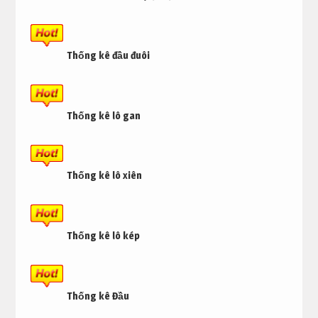
Thống kê đầu đuôi
Thống kê lô gan
Thống kê lô xiên
Thống kê lô kép
Thống kê Đầu