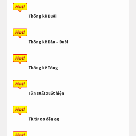
Thống kê Đuôi
Thống kê Đầu – Đuôi
Thống kê Tổng
Tần suất xuất hiện
TK từ 00 đến 99