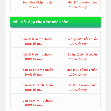
bạch thủ lô kép mb vip
dàn lô 4 số mb chuẩn
tối nay
100% tối nay
cầu siêu đẹp chọn lọc miền bắc
dàn lô 6 số mb chuẩn
3 càng miền bắc chuẩn
100% tối nay
100% tối nay
dàn lô 8 số mb chuẩn
3 càng 2 số mb chuẩn
100% tối nay
100% tối nay
dàn lô xiên 2 mb chuẩn
dàn lô 10 số mb chuẩn
100% tối nay
100% tối nay
dàn lô xiên 3 mb chuẩn
đề đầu đuôi mb chuẩn
100% tối nay
100% tối nay
dàn lô xiên 4 mb chuẩn
100% tối nay