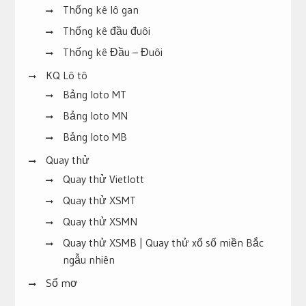
Thống kê lô gan
Thống kê đầu đuôi
Thống kê Đầu – Đuôi
KQ Lô tô
Bảng loto MT
Bảng loto MN
Bảng loto MB
Quay thử
Quay thử Vietlott
Quay thử XSMT
Quay thử XSMN
Quay thử XSMB | Quay thử xổ số miền Bắc
ngẫu nhiên
Sổ mơ