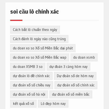
soi cầu lô chính xác
Cách bắt lô chuẩn theo ngày
Cách đánh lô ngày nào cũng trúng
du doan xo so Xổ số Miền Bắc dại phát
du doan xo so Xổ số Miền Bắc wap
du doan xsmb
du doan XSMB 3 so
dự đoán 3 càng hôm nay
dự đoán lô đề chính xác
Dự đoán số de hôm nay
dự đoán xổ số chiều nay
dự đoán xổ số chính xác
dự đoán xổ số hà nội
dự đoán xổ số miền bắc
kết quả xổ số
Lô đẹp hôm nay