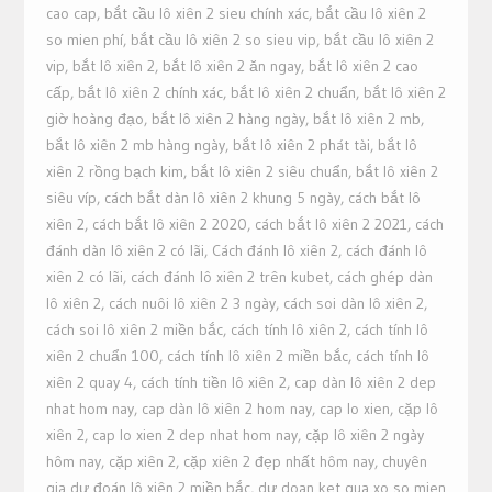
cao cap
,
bắt cầu lô xiên 2 sieu chính xác
,
bắt cầu lô xiên 2
so mien phí
,
bắt cầu lô xiên 2 so sieu vip
,
bắt cầu lô xiên 2
vip
,
bắt lô xiên 2
,
bắt lô xiên 2 ăn ngay
,
bắt lô xiên 2 cao
cấp
,
bắt lô xiên 2 chính xác
,
bắt lô xiên 2 chuẩn
,
bắt lô xiên 2
giờ hoàng đạo
,
bắt lô xiên 2 hàng ngày
,
bắt lô xiên 2 mb
,
bắt lô xiên 2 mb hàng ngày
,
bắt lô xiên 2 phát tài
,
bắt lô
xiên 2 rồng bạch kim
,
bắt lô xiên 2 siêu chuẩn
,
bắt lô xiên 2
siêu víp
,
cách bắt dàn lô xiên 2 khung 5 ngày
,
cách bắt lô
xiên 2
,
cách bắt lô xiên 2 2020
,
cách bắt lô xiên 2 2021
,
cách
đánh dàn lô xiên 2 có lãi
,
Cách đánh lô xiên 2
,
cách đánh lô
xiên 2 có lãi
,
cách đánh lô xiên 2 trên kubet
,
cách ghép dàn
lô xiên 2
,
cách nuôi lô xiên 2 3 ngày
,
cách soi dàn lô xiên 2
,
cách soi lô xiên 2 miền bắc
,
cách tính lô xiên 2
,
cách tính lô
xiên 2 chuẩn 100
,
cách tính lô xiên 2 miền bắc
,
cách tính lô
xiên 2 quay 4
,
cách tính tiền lô xiên 2
,
cap dàn lô xiên 2 dep
nhat hom nay
,
cap dàn lô xiên 2 hom nay
,
cap lo xien
,
cặp lô
xiên 2
,
cap lo xien 2 dep nhat hom nay
,
cặp lô xiên 2 ngày
hôm nay
,
cặp xiên 2
,
cặp xiên 2 đẹp nhất hôm nay
,
chuyên
gia dự đoán lô xiên 2 miền bắc
,
dư doan ket qua xo so mien