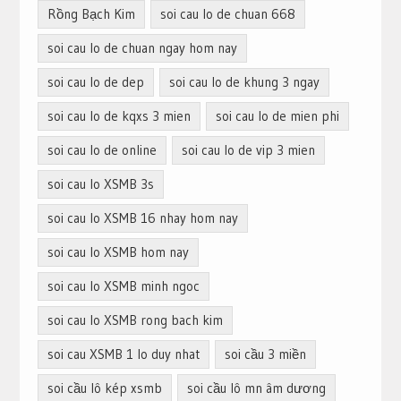
Rồng Bạch Kim
soi cau lo de chuan 668
soi cau lo de chuan ngay hom nay
soi cau lo de dep
soi cau lo de khung 3 ngay
soi cau lo de kqxs 3 mien
soi cau lo de mien phi
soi cau lo de online
soi cau lo de vip 3 mien
soi cau lo XSMB 3s
soi cau lo XSMB 16 nhay hom nay
soi cau lo XSMB hom nay
soi cau lo XSMB minh ngoc
soi cau lo XSMB rong bach kim
soi cau XSMB 1 lo duy nhat
soi cầu 3 miền
soi cầu lô kép xsmb
soi cầu lô mn âm dương