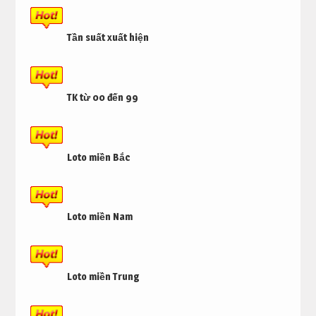
Tần suất xuất hiện
TK từ 00 đến 99
Loto miền Bắc
Loto miền Nam
Loto miền Trung