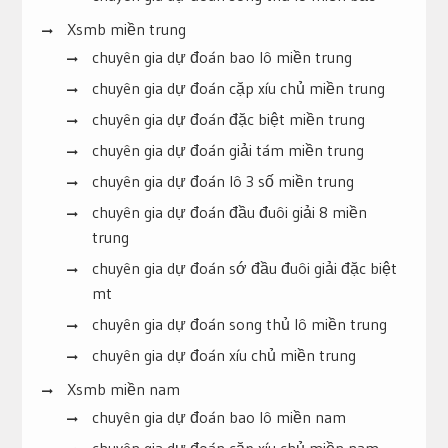
Xsmb miền trung
chuyên gia dự đoán bao lô miền trung
chuyên gia dự đoán cặp xíu chủ miền trung
chuyên gia dự đoán đặc biệt miền trung
chuyên gia dự đoán giải tám miền trung
chuyên gia dự đoán lô 3 số miền trung
chuyên gia dự đoán đầu đuôi giải 8 miền
trung
chuyên gia dự đoán sớ đầu đuôi giải đặc biệt
mt
chuyên gia dự đoán song thủ lô miền trung
chuyên gia dự đoán xíu chủ miền trung
Xsmb miền nam
chuyên gia dự đoán bao lô miền nam
chuyên gia dự đoán cặp xíu chủ miền nam