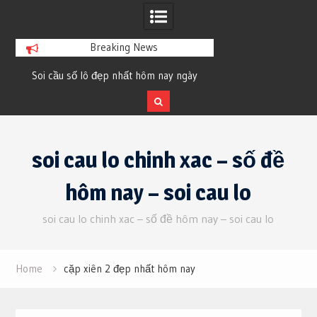
Breaking News
nhất hôm nay ngày
Soi cầu lô kép nuôi 2 ngày siêu chính xác
lô
/2026
ngày 07/08/2026
Skip
to
soi cau lo chinh xac – số đề
content
hôm nay – soi cau lo
soi cau lo chinh xac – số đề hôm nay – soi cau lo
Home
cặp xiên 2 đẹp nhất hôm nay