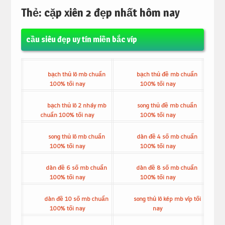
Thẻ:
cặp xiên 2 đẹp nhất hôm nay
cầu siêu đẹp uy tín miền bắc víp
bạch thủ lô mb chuẩn
bạch thủ đề mb chuẩn
100% tối nay
100% tối nay
bạch thủ lô 2 nháy mb
song thủ đề mb chuẩn
chuẩn 100% tối nay
100% tối nay
song thủ lô mb chuẩn
dàn đề 4 số mb chuẩn
100% tối nay
100% tối nay
dàn đề 6 số mb chuẩn
dàn đề 8 số mb chuẩn
100% tối nay
100% tối nay
dàn đề 10 số mb chuẩn
song thủ lô kép mb víp tối
100% tối nay
nay