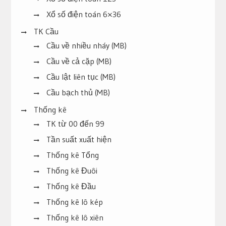
Xổ số điện toán 6×36
TK Cầu
Cầu về nhiều nháy (MB)
Cầu về cả cặp (MB)
Cầu lật liên tục (MB)
Cầu bạch thủ (MB)
Thống kê
TK từ 00 đến 99
Tần suất xuất hiện
Thống kê Tổng
Thống kê Đuôi
Thống kê Đầu
Thống kê lô kép
Thống kê lô xiên