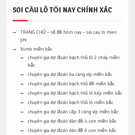
SOI CẦU LÔ TỐI NAY CHÍNH XÁC
TRANG CHỦ – số đề hôm nay – soi cau lo mien
phi
Xsmb miền bắc
chuyên gia dự đoán bạch thủ lô 2 nháy miền
bắc
chuyên gia dự đoán ba càng víp miền bắc
chuyên gia dự đoán bạch thủ đề miền bắc
chuyên gia dự đoán bạch thủ lô kép miền bắc
chuyên gia dự đoán bạch thủ lô miền bắc
chuyên gia dự đoán cặp 3 càng víp miền bắc
chuyên gia dự đoán dàn đề 4 con miền bắc
chuyên gia dự đoán dàn đề 6 con miền bắc