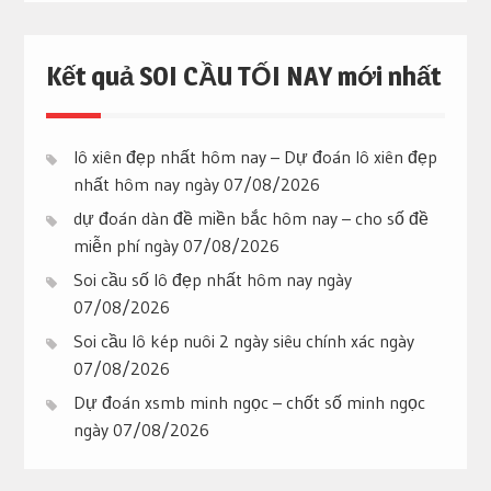
Kết quả SOI CẦU TỐI NAY mới nhất
lô xiên đẹp nhất hôm nay – Dự đoán lô xiên đẹp
nhất hôm nay ngày 07/08/2026
dự đoán dàn đề miền bắc hôm nay – cho số đề
miễn phí ngày 07/08/2026
Soi cầu số lô đẹp nhất hôm nay ngày
07/08/2026
Soi cầu lô kép nuôi 2 ngày siêu chính xác ngày
07/08/2026
Dự đoán xsmb minh ngọc – chốt số minh ngọc
ngày 07/08/2026