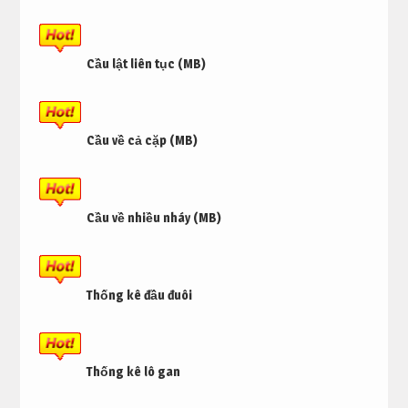
Cầu lật liên tục (MB)
Cầu về cả cặp (MB)
Cầu về nhiều nháy (MB)
Thống kê đầu đuôi
Thống kê lô gan