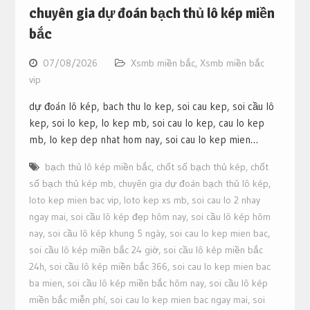
chuyên gia dự đoán bạch thủ lô kép miền
bắc
07/08/2026
Xsmb miền bắc
,
Xsmb miền bắc
vip
dự đoán lô kép, bach thu lo kep, soi cau kep, soi cầu lô
kep, soi lo kep, lo kep mb, soi cau lo kep, cau lo kep
mb, lo kep dep nhat hom nay, soi cau lo kep mien…
bạch thủ lô kép miền bắc
,
chốt số bạch thủ kép
,
chốt
số bạch thủ kép mb
,
chuyên gia dự đoán bạch thủ lô kép
,
loto kep mien bac vip
,
loto kep xs mb
,
soi cau lo 2 nhay
ngay mai
,
soi cầu lô kép đẹp hôm nay
,
soi cầu lô kép hôm
nay
,
soi cầu lô kép khung 5 ngày
,
soi cau lo kep mien bac
,
soi cầu lô kép miền bắc 24 giờ
,
soi cầu lô kép miền bắc
24h
,
soi cầu lô kép miền bắc 366
,
soi cau lo kep mien bac
ba mien
,
soi cầu lô kép miền bắc hôm nay
,
soi cầu lô kép
miền bắc miễn phí
,
soi cau lo kep mien bac ngay mai
,
soi