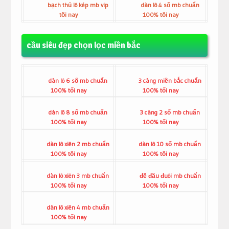
bạch thủ lô kép mb vip
dàn lô 4 số mb chuẩn
tối nay
100% tối nay
cầu siêu đẹp chọn lọc miền bắc
dàn lô 6 số mb chuẩn
3 càng miền bắc chuẩn
100% tối nay
100% tối nay
dàn lô 8 số mb chuẩn
3 càng 2 số mb chuẩn
100% tối nay
100% tối nay
dàn lô xiên 2 mb chuẩn
dàn lô 10 số mb chuẩn
100% tối nay
100% tối nay
dàn lô xiên 3 mb chuẩn
đề đầu đuôi mb chuẩn
100% tối nay
100% tối nay
dàn lô xiên 4 mb chuẩn
100% tối nay