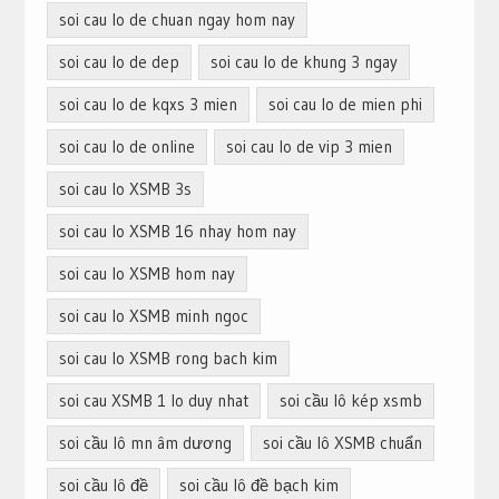
soi cau lo de chuan ngay hom nay
soi cau lo de dep
soi cau lo de khung 3 ngay
soi cau lo de kqxs 3 mien
soi cau lo de mien phi
soi cau lo de online
soi cau lo de vip 3 mien
soi cau lo XSMB 3s
soi cau lo XSMB 16 nhay hom nay
soi cau lo XSMB hom nay
soi cau lo XSMB minh ngoc
soi cau lo XSMB rong bach kim
soi cau XSMB 1 lo duy nhat
soi cầu lô kép xsmb
soi cầu lô mn âm dương
soi cầu lô XSMB chuẩn
soi cầu lô đề
soi cầu lô đề bạch kim