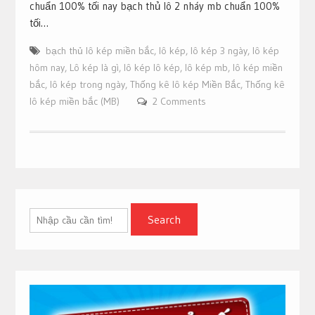
chuẩn 100% tối nay bạch thủ lô 2 nháy mb chuẩn 100%
tối…
bạch thủ lô kép miền bắc
,
lô kép
,
lô kép 3 ngày
,
lô kép
hôm nay
,
Lô kép là gì
,
lô kép lô kép
,
lô kép mb
,
lô kép miền
bắc
,
lô kép trong ngày
,
Thống kê lô kép Miền Bắc
,
Thống kê
lô kép miền bắc (MB)
2 Comments
Search