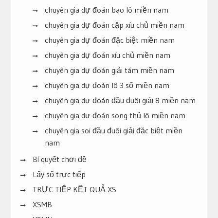
chuyên gia dự đoán bao lô miền nam
chuyên gia dự đoán cặp xíu chủ miền nam
chuyên gia dự đoán đặc biệt miền nam
chuyên gia dự đoán xíu chủ miền nam
chuyên gia dự đoán giải tám miền nam
chuyên gia dự đoán lô 3 số miền nam
chuyên gia dự đoán đầu đuôi giải 8 miền nam
chuyên gia dự đoán song thủ lô miền nam
chuyên gia soi đầu đuôi giải đặc biệt miền
nam
Bí quyết chơi đề
Lấy số trực tiếp
TRỰC TIẾP KẾT QUẢ XS
XSMB