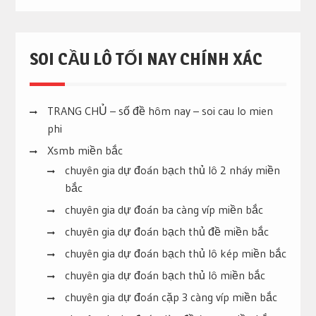
SOI CẦU LÔ TỐI NAY CHÍNH XÁC
TRANG CHỦ – số đề hôm nay – soi cau lo mien
phi
Xsmb miền bắc
chuyên gia dự đoán bạch thủ lô 2 nháy miền
bắc
chuyên gia dự đoán ba càng víp miền bắc
chuyên gia dự đoán bạch thủ đề miền bắc
chuyên gia dự đoán bạch thủ lô kép miền bắc
chuyên gia dự đoán bạch thủ lô miền bắc
chuyên gia dự đoán cặp 3 càng víp miền bắc