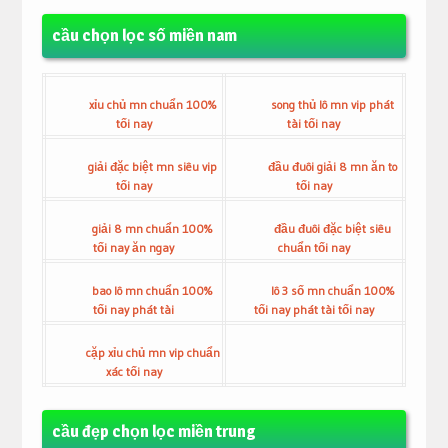
cầu chọn lọc số miền nam
xỉu chủ mn chuẩn 100%
song thủ lô mn vip phát
tối nay
tài tối nay
giải đặc biệt mn siêu vip
đầu đuôi giải 8 mn ăn to
tối nay
tối nay
giải 8 mn chuẩn 100%
đầu đuôi đặc biệt siêu
tối nay ăn ngay
chuẩn tối nay
bao lô mn chuẩn 100%
lô 3 số mn chuẩn 100%
tối nay phát tài
tối nay phát tài tối nay
cặp xỉu chủ mn vip chuẩn
xác tối nay
cầu đẹp chọn lọc miền trung