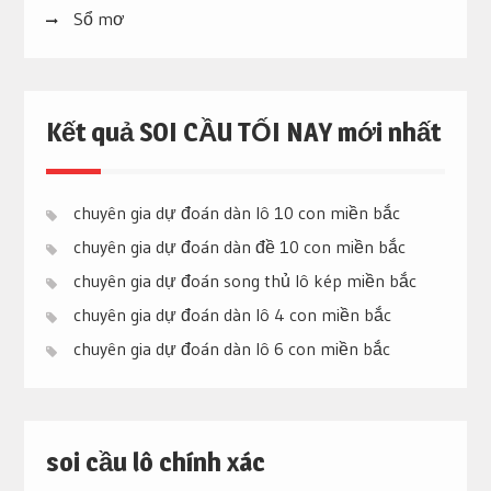
Sổ mơ
Kết quả SOI CẦU TỐI NAY mới nhất
chuyên gia dự đoán dàn lô 10 con miền bắc
chuyên gia dự đoán dàn đề 10 con miền bắc
chuyên gia dự đoán song thủ lô kép miền bắc
chuyên gia dự đoán dàn lô 4 con miền bắc
chuyên gia dự đoán dàn lô 6 con miền bắc
soi cầu lô chính xác