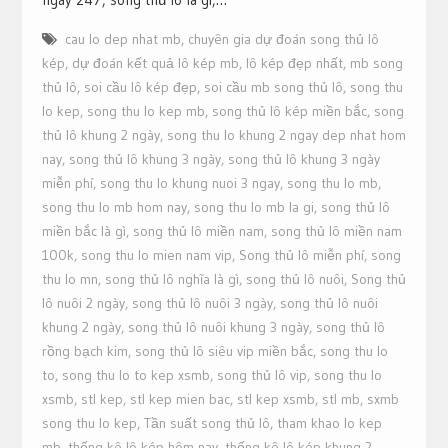
cau lo dep nhat mb
,
chuyên gia dự đoán song thủ lô
kép
,
dự đoán kết quả lô kép mb
,
lô kép đẹp nhất
,
mb song
thủ lô
,
soi cầu lô kép đẹp
,
soi cầu mb song thủ lô
,
song thu
lo kep
,
song thu lo kep mb
,
song thủ lô kép miền bắc
,
song
thủ lô khung 2 ngày
,
song thu lo khung 2 ngay dep nhat hom
nay
,
song thủ lô khung 3 ngày
,
song thủ lô khung 3 ngày
miễn phí
,
song thu lo khung nuoi 3 ngay
,
song thu lo mb
,
song thu lo mb hom nay
,
song thu lo mb la gi
,
song thủ lô
miền bắc là gì
,
song thủ lô miền nam
,
song thủ lô miền nam
100k
,
song thu lo mien nam vip
,
Song thủ lô miễn phí
,
song
thu lo mn
,
song thủ lô nghĩa là gì
,
song thủ lô nuôi
,
Song thủ
lô nuôi 2 ngày
,
song thủ lô nuôi 3 ngày
,
song thủ lô nuôi
khung 2 ngày
,
song thủ lô nuôi khung 3 ngày
,
song thủ lô
rồng bạch kim
,
song thủ lô siêu vip miền bắc
,
song thu lo
to
,
song thu lo to kep xsmb
,
song thủ lô vip
,
song thu lo
xsmb
,
stl kep
,
stl kep mien bac
,
stl kep xsmb
,
stl mb
,
sxmb
song thu lo kep
,
Tần suất song thủ lô
,
tham khao lo kep
mb
,
thống kê lô kép hôm nay
,
thống kê lô kép khung 2