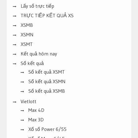
Lấy số trực tiếp
TRỰC TIẾP KẾT QUẢ XS
XSMB
XSMN
XSMT
Kết quả hôm nay
Sổ kết quả
Sổ kết quả XSMT
Sổ kết quả XSMN
Sổ kết quả XSMB
Vietlott
Max 4D
Max 3D
Xổ số Power 6/55