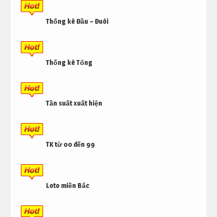
Thống kê Đầu – Đuôi
Thống kê Tổng
Tần suất xuất hiện
TK từ 00 đến 99
Loto miền Bắc