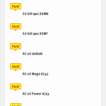
Sổ kết quả XSMN
Sổ kết quả XSMT
Xổ số vietlott
Xổ số Mega 6/45
Xổ số Power 6/55