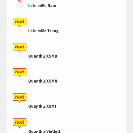
Loto miền Nam
Loto miền Trung
Quay thử XSMB
Quay thử XSMN
Quay thử XSMT
Quay thử Vietlott