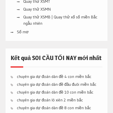
Quay thử XSMT
Quay thử XSMN
Quay thử XSMB | Quay thử xổ số miền Bắc
ngẫu nhiên
Sổ mơ
Kết quả SOI CẦU TỐI NAY mới nhất
chuyên gia dự đoán dàn đề 4 con miền bắc
chuyên gia dự đoán dàn đề đầu đuôi miền bắc
chuyên gia dự đoán dàn đề 10 con miền bắc
chuyên gia dự đoán lô xiên 2 miền bắc
chuyên gia dự đoán dàn đề 8 con miền bắc