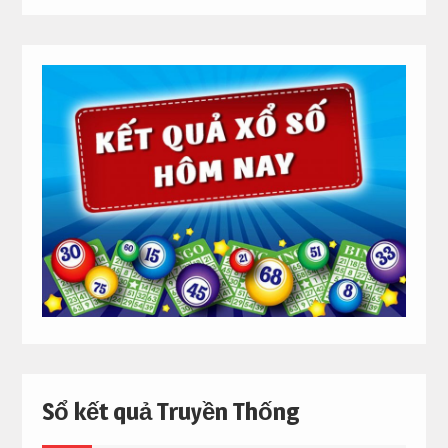
Sổ kết quả Truyền Thống