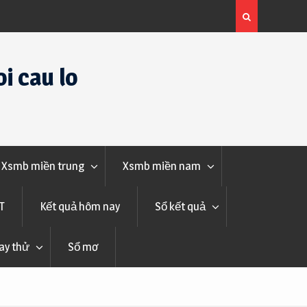
chuyên gia dự đoán bạch thủ lô 2 nháy miền bắc
i cau lo
Xsmb miền trung
Xsmb miền nam
T
Kết quả hôm nay
Sổ kết quả
ay thử
Sổ mơ