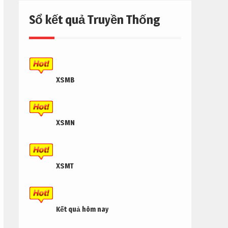
Sổ kết quả Truyền Thống
XSMB
XSMN
XSMT
Kết quả hôm nay