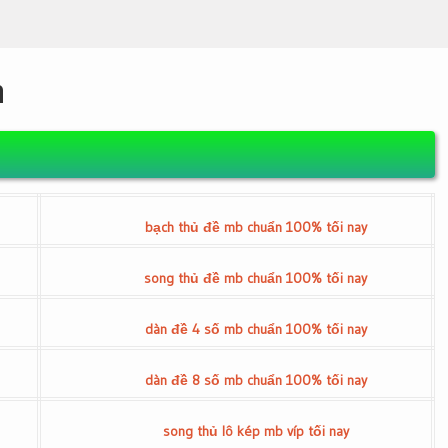
n
bạch thủ đề mb chuẩn 100% tối nay
song thủ đề mb chuẩn 100% tối nay
dàn đề 4 số mb chuẩn 100% tối nay
dàn đề 8 số mb chuẩn 100% tối nay
song thủ lô kép mb víp tối nay