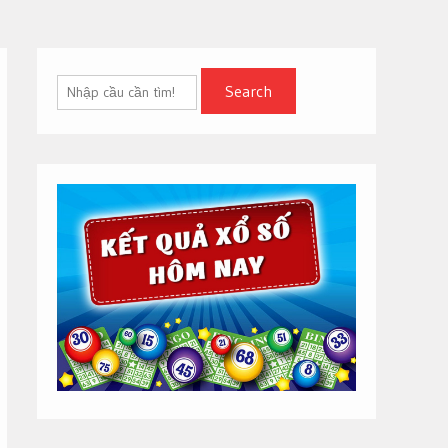
Search