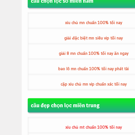
cầu chọn lọc số miền nam
xỉu chủ mn chuẩn 100% tối nay
giải đặc biệt mn siêu vip tối nay
giải 8 mn chuẩn 100% tối nay ăn ngay
bao lô mn chuẩn 100% tối nay phát tài
cặp xỉu chủ mn vip chuẩn xác tối nay
cầu đẹp chọn lọc miền trung
xỉu chủ mt chuẩn 100% tối nay