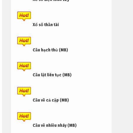
Xổ số thần tài
Cầu bạch thủ (MB)
Cầu lật liên tục (MB)
Cầu về cả cặp (MB)
Cầu về nhiều nháy (MB)