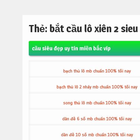
Thẻ:
bắt cầu lô xiên 2 sieu
cầu siêu đẹp uy tín miền bắc víp
bạch thủ lô mb chuẩn 100% tối nay
bạch thủ lô 2 nháy mb chuẩn 100% tối nay
song thủ lô mb chuẩn 100% tối nay
dàn đề 6 số mb chuẩn 100% tối nay
dàn đề 10 số mb chuẩn 100% tối nay