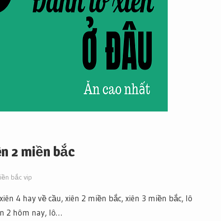
ên 2 miền bắc
ền bắc vip
 xiên 4 hay về cầu, xiên 2 miền bắc, xiên 3 miền bắc, lô
iên 2 hôm nay, lô…