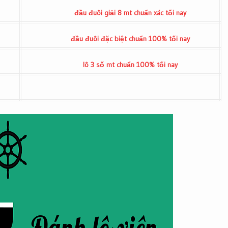
đầu đuôi giải 8 mt chuẩn xác tối nay
đầu đuôi đặc biệt chuẩn 100% tối nay
lô 3 số mt chuẩn 100% tối nay