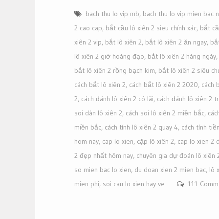
bach thu lo vip mb
,
bach thu lo vip mien bac
2 cao cap
,
bắt cầu lô xiên 2 sieu chính xác
,
bắt cầ
xiên 2 vip
,
bắt lô xiên 2
,
bắt lô xiên 2 ăn ngay
,
bắt
lô xiên 2 giờ hoàng đạo
,
bắt lô xiên 2 hàng ngày
bắt lô xiên 2 rồng bạch kim
,
bắt lô xiên 2 siêu c
cách bắt lô xiên 2
,
cách bắt lô xiên 2 2020
,
cách 
2
,
cách đánh lô xiên 2 có lãi
,
cách đánh lô xiên 2 t
soi dàn lô xiên 2
,
cách soi lô xiên 2 miền bắc
,
cách
miền bắc
,
cách tính lô xiên 2 quay 4
,
cách tính tiề
hom nay
,
cap lo xien
,
cặp lô xiên 2
,
cap lo xien 2
2 đẹp nhất hôm nay
,
chuyên gia dự đoán lô xiên 
so mien bac lo xien
,
du doan xien 2 mien bac
,
lô 
mien phi
,
soi cau lo xien hay ve
111 Comm