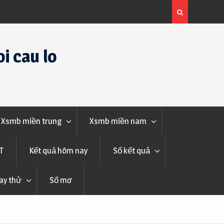
chuyên gia dự đoán dàn đề 8 con miền bắc
i cau lo
Xsmb miền trung
Xsmb miền nam
T
Kết quả hôm nay
Sổ kết quả
ay thử
Sổ mơ