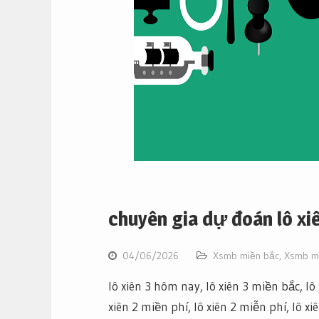
chuyên gia dự đoán lô xi
04/06/2026
Xsmb miền bắc
,
Xsmb mi
lô xiên 3 hôm nay, lô xiên 3 miền bắc, lô
xiên 2 miền phí, lô xiên 2 miễn phí, lô x