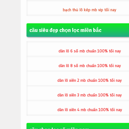
bạch thủ lô kép mb vip tối nay
cầu siêu đẹp chọn lọc miền bắc
dàn lô 6 số mb chuẩn 100% tối nay
dàn lô 8 số mb chuẩn 100% tối nay
dàn lô xiên 2 mb chuẩn 100% tối nay
dàn lô xiên 3 mb chuẩn 100% tối nay
dàn lô xiên 4 mb chuẩn 100% tối nay