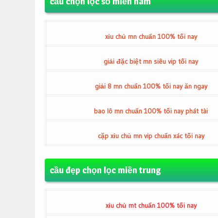
cầu chọn lọc số miền nam
xỉu chủ mn chuẩn 100% tối nay
giải đặc biệt mn siêu vip tối nay
giải 8 mn chuẩn 100% tối nay ăn ngay
bao lô mn chuẩn 100% tối nay phát tài
cặp xỉu chủ mn vip chuẩn xác tối nay
cầu đẹp chọn lọc miền trung
xỉu chủ mt chuẩn 100% tối nay