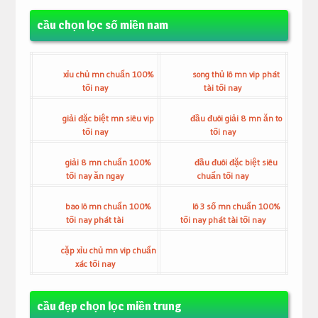
cầu chọn lọc số miền nam
xỉu chủ mn chuẩn 100%
song thủ lô mn vip phát
tối nay
tài tối nay
giải đặc biệt mn siêu vip
đầu đuôi giải 8 mn ăn to
tối nay
tối nay
giải 8 mn chuẩn 100%
đầu đuôi đặc biệt siêu
tối nay ăn ngay
chuẩn tối nay
bao lô mn chuẩn 100%
lô 3 số mn chuẩn 100%
tối nay phát tài
tối nay phát tài tối nay
cặp xỉu chủ mn vip chuẩn
xác tối nay
cầu đẹp chọn lọc miền trung