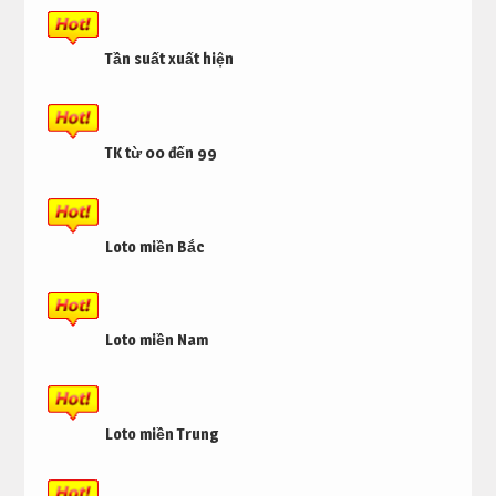
Tần suất xuất hiện
TK từ 00 đến 99
Loto miền Bắc
Loto miền Nam
Loto miền Trung