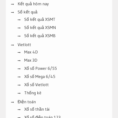
Kết quả hôm nay
Sổ kết quả
Sổ kết quả XSMT
Sổ kết quả XSMN
Sổ kết quả XSMB
Vietlott
Max 4D
Max 3D
Xổ số Power 6/55
Xổ số Mega 6/45
Xổ số Vietlott
Thống kê
Điện toán
Xổ số thần tài
Xổ số điện toán 123