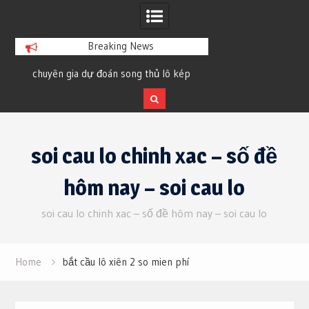
Breaking News
 song thủ lô kép
chuyên gia dự đoán lô xiên 2 miền bắc
ch
bắc
Skip
to
soi cau lo chinh xac – số đề
content
hôm nay – soi cau lo
soi cau lo chinh xac – số đề hôm nay – soi cau lo
Home
bắt cầu lô xiên 2 so mien phí