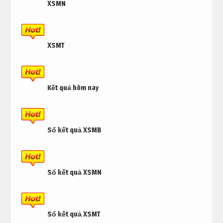
XSMN
XSMT
Kết quả hôm nay
Sổ kết quả XSMB
Sổ kết quả XSMN
Sổ kết quả XSMT