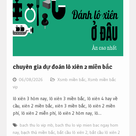
chuyên gia dự đoán lô xiên 2 miền bắc
06/08/2026
Xsmb miền bắc
,
Xsmb miền bắc
vip
lô xiên 3 hôm nay, lô xiên 3 miền bắc, lô xiên 4 hay về
cầu, xiên 2 miền bắc, xiên 3 miền bắc, lô xiên 2 miền
phí, lô xiên 2 miễn phí, lô xiên 2 hôm nay, lô…
bach thu lo vip mb
,
bach thu lo vip mien bac ngay hom
nay
,
bạch thủ miền bắc
,
bắt cầu lô xiên 2
,
bắt cầu lô xiên 2