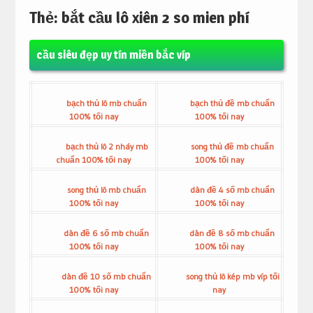
Thẻ:
bắt cầu lô xiên 2 so mien phí
cầu siêu đẹp uy tín miền bắc víp
bạch thủ lô mb chuẩn
bạch thủ đề mb chuẩn
100% tối nay
100% tối nay
bạch thủ lô 2 nháy mb
song thủ đề mb chuẩn
chuẩn 100% tối nay
100% tối nay
song thủ lô mb chuẩn
dàn đề 4 số mb chuẩn
100% tối nay
100% tối nay
dàn đề 6 số mb chuẩn
dàn đề 8 số mb chuẩn
100% tối nay
100% tối nay
dàn đề 10 số mb chuẩn
song thủ lô kép mb víp tối
100% tối nay
nay