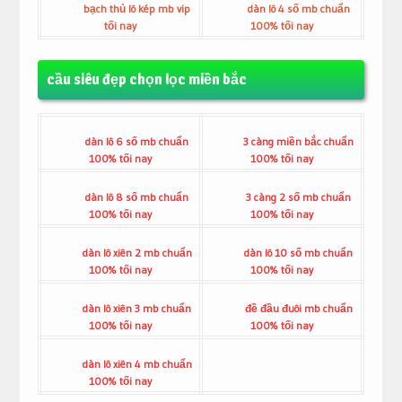
bạch thủ lô kép mb vip
dàn lô 4 số mb chuẩn
tối nay
100% tối nay
cầu siêu đẹp chọn lọc miền bắc
dàn lô 6 số mb chuẩn
3 càng miền bắc chuẩn
100% tối nay
100% tối nay
dàn lô 8 số mb chuẩn
3 càng 2 số mb chuẩn
100% tối nay
100% tối nay
dàn lô xiên 2 mb chuẩn
dàn lô 10 số mb chuẩn
100% tối nay
100% tối nay
dàn lô xiên 3 mb chuẩn
đề đầu đuôi mb chuẩn
100% tối nay
100% tối nay
dàn lô xiên 4 mb chuẩn
100% tối nay