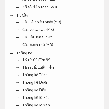
Xổ số điện toán 6×36
TK Cầu
Cầu về nhiều nháy (MB)
Cầu về cả cặp (MB)
Cầu lật liên tục (MB)
Cầu bạch thủ (MB)
Thống kê
TK từ 00 đến 99
Tần suất xuất hiện
Thống kê Tổng
Thống kê Đuôi
Thống kê Đầu
Thống kê lô kép
Thống kê lô xiên