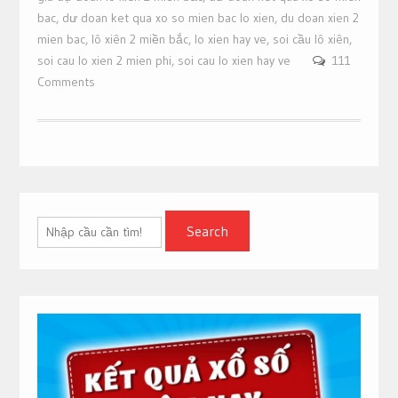
bac
,
dư doan ket qua xo so mien bac lo xien
,
du doan xien 2
mien bac
,
lô xiên 2 miền bắc
,
lo xien hay ve
,
soi cầu lô xiên
,
soi cau lo xien 2 mien phi
,
soi cau lo xien hay ve
111
Comments
Search