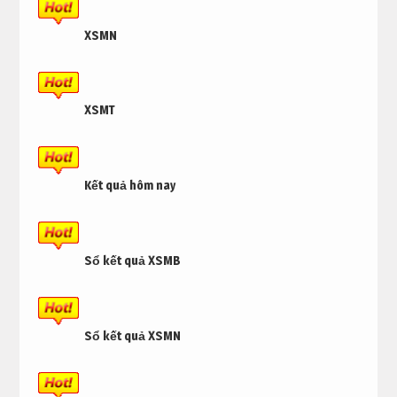
XSMN
XSMT
Kết quả hôm nay
Sổ kết quả XSMB
Sổ kết quả XSMN