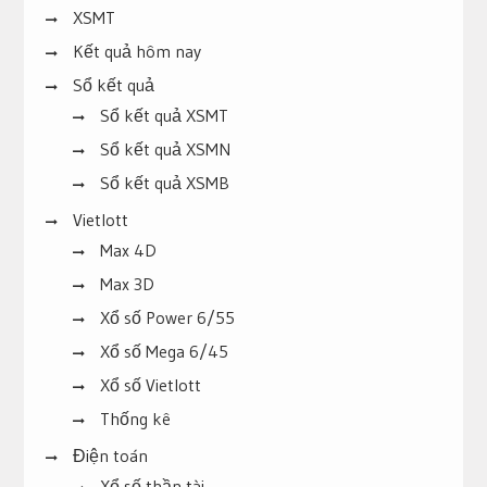
XSMT
Kết quả hôm nay
Sổ kết quả
Sổ kết quả XSMT
Sổ kết quả XSMN
Sổ kết quả XSMB
Vietlott
Max 4D
Max 3D
Xổ số Power 6/55
Xổ số Mega 6/45
Xổ số Vietlott
Thống kê
Điện toán
Xổ số thần tài