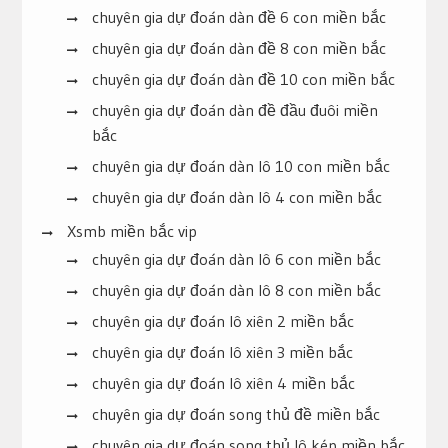
chuyên gia dự đoán dàn đề 6 con miền bắc
chuyên gia dự đoán dàn đề 8 con miền bắc
chuyên gia dự đoán dàn đề 10 con miền bắc
chuyên gia dự đoán dàn đề đầu đuôi miền
bắc
chuyên gia dự đoán dàn lô 10 con miền bắc
chuyên gia dự đoán dàn lô 4 con miền bắc
Xsmb miền bắc vip
chuyên gia dự đoán dàn lô 6 con miền bắc
chuyên gia dự đoán dàn lô 8 con miền bắc
chuyên gia dự đoán lô xiên 2 miền bắc
chuyên gia dự đoán lô xiên 3 miền bắc
chuyên gia dự đoán lô xiên 4 miền bắc
chuyên gia dự đoán song thủ đề miền bắc
chuyên gia dự đoán song thủ lô kép miền bắc