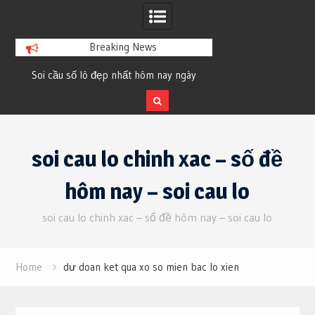
Breaking News
 hôm nay ngày
Soi cầu lô kép nuôi 2 ngày siêu chính xác
lô xiê
26
ngày 07/08/2026
x
Skip
to
soi cau lo chinh xac – số đề
content
hôm nay – soi cau lo
soi cau lo chinh xac – số đề hôm nay – soi cau lo
Home
dư doan ket qua xo so mien bac lo xien