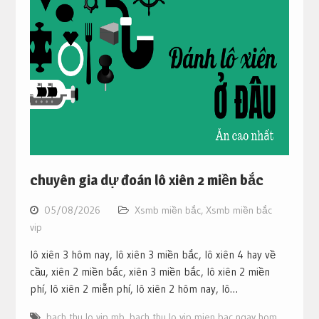
chuyên gia dự đoán lô xiên 2 miền bắc
05/08/2026
Xsmb miền bắc
,
Xsmb miền bắc
vip
lô xiên 3 hôm nay, lô xiên 3 miền bắc, lô xiên 4 hay về
cầu, xiên 2 miền bắc, xiên 3 miền bắc, lô xiên 2 miền
phí, lô xiên 2 miễn phí, lô xiên 2 hôm nay, lô…
bach thu lo vip mb
,
bach thu lo vip mien bac ngay hom