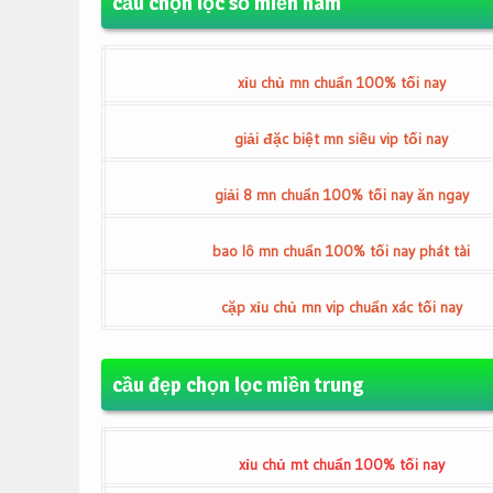
cầu chọn lọc số miền nam
xỉu chủ mn chuẩn 100% tối nay
giải đặc biệt mn siêu vip tối nay
giải 8 mn chuẩn 100% tối nay ăn ngay
bao lô mn chuẩn 100% tối nay phát tài
cặp xỉu chủ mn vip chuẩn xác tối nay
cầu đẹp chọn lọc miền trung
xỉu chủ mt chuẩn 100% tối nay