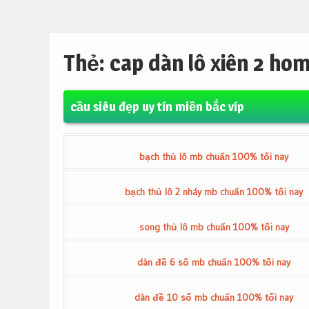
Thẻ:
cap dàn lô xiên 2 ho
cầu siêu đẹp uy tín miền bắc víp
bạch thủ lô mb chuẩn 100% tối nay
bạch thủ lô 2 nháy mb chuẩn 100% tối nay
song thủ lô mb chuẩn 100% tối nay
dàn đề 6 số mb chuẩn 100% tối nay
dàn đề 10 số mb chuẩn 100% tối nay