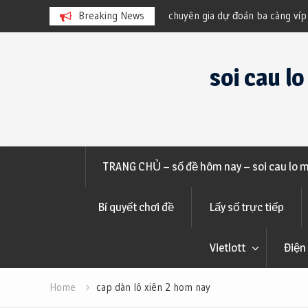
bạch thủ lô miền bắc
Breaking News
chuyên gia dự đoán ba càng ví
Skip
to
soi cau l
content
TRANG CHỦ – số đề hôm nay – soi cau lo m
Bí quyết chơi đề
Lấy số trực tiếp
Vietlott
Điện
Home
cap dàn lô xiên 2 hom nay