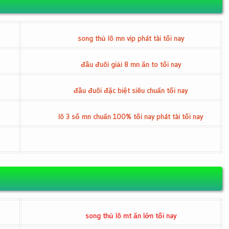
song thủ lô mn vip phát tài tối nay
đầu đuôi giải 8 mn ăn to tối nay
đầu đuôi đặc biệt siêu chuẩn tối nay
lô 3 số mn chuẩn 100% tối nay phát tài tối nay
song thủ lô mt ăn lớn tối nay