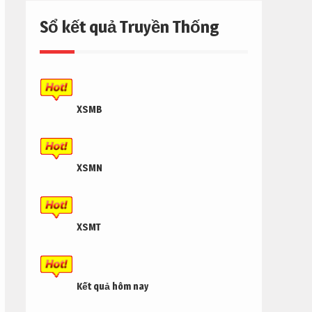
Sổ kết quả Truyền Thống
XSMB
XSMN
XSMT
Kết quả hôm nay