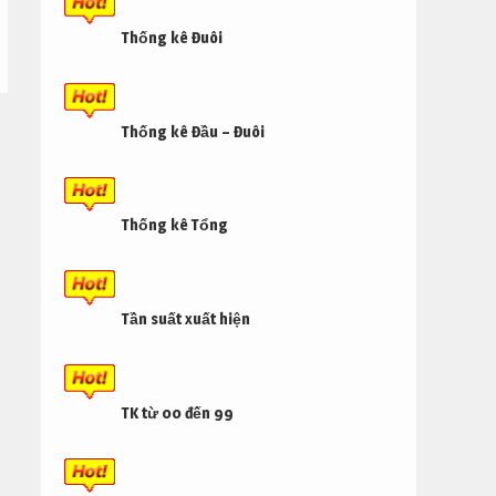
Thống kê Đuôi
Thống kê Đầu – Đuôi
Thống kê Tổng
Tần suất xuất hiện
TK từ 00 đến 99