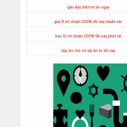
giải đặc biệt mt ăn ngay
giải 8 mt chuẩn 100% tối nay chuẩn xác
bao lô mt chuẩn 100% tối nay phát tài
cặp xỉu chủ mt vip ăn to tối nay