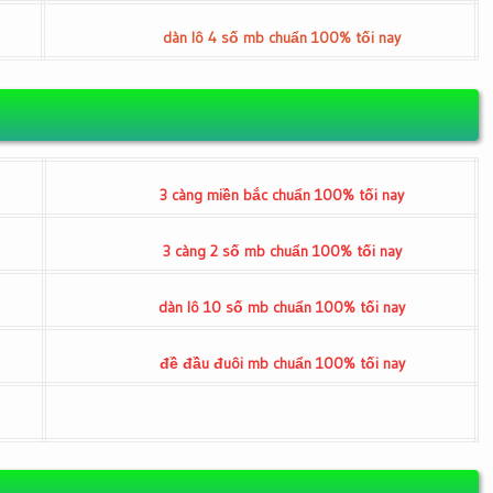
dàn lô 4 số mb chuẩn 100% tối nay
3 càng miền bắc chuẩn 100% tối nay
3 càng 2 số mb chuẩn 100% tối nay
dàn lô 10 số mb chuẩn 100% tối nay
đề đầu đuôi mb chuẩn 100% tối nay