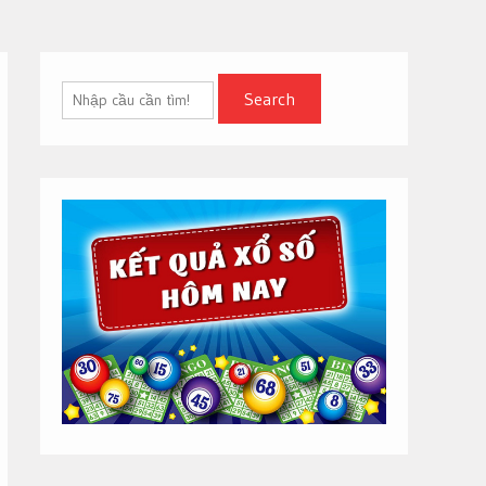
Search