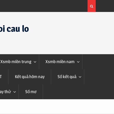
chuyên gia dự đoán lô xiên 2 miền bắc
i cau lo
Xsmb miền trung
Xsmb miền nam
T
Kết quả hôm nay
Sổ kết quả
ay thử
Sổ mơ