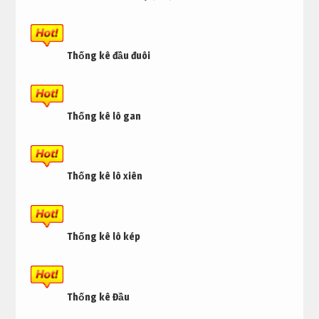
Thống kê đầu đuôi
Thống kê lô gan
Thống kê lô xiên
Thống kê lô kép
Thống kê Đầu