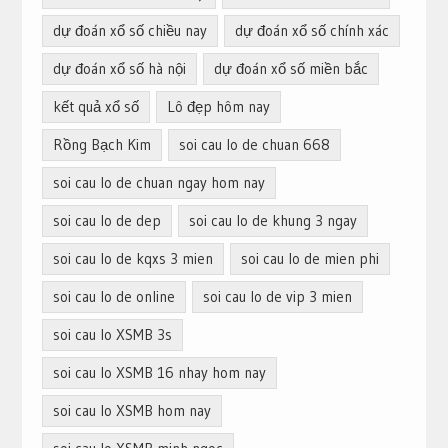
dự đoán xổ số chiều nay
dự đoán xổ số chính xác
dự đoán xổ số hà nội
dự đoán xổ số miền bắc
kết quả xổ số
Lô đẹp hôm nay
Rồng Bạch Kim
soi cau lo de chuan 668
soi cau lo de chuan ngay hom nay
soi cau lo de dep
soi cau lo de khung 3 ngay
soi cau lo de kqxs 3 mien
soi cau lo de mien phi
soi cau lo de online
soi cau lo de vip 3 mien
soi cau lo XSMB 3s
soi cau lo XSMB 16 nhay hom nay
soi cau lo XSMB hom nay