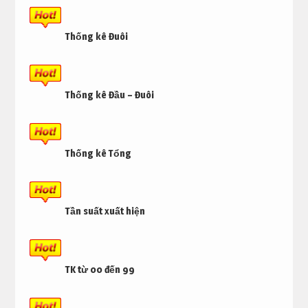
Thống kê Đuôi
Thống kê Đầu – Đuôi
Thống kê Tổng
Tần suất xuất hiện
TK từ 00 đến 99