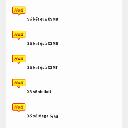
Sổ kết quả XSMB
Sổ kết quả XSMN
Sổ kết quả XSMT
Xổ số vietlott
Xổ số Mega 6/45