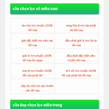
cầu chọn lọc số miền nam
xỉu chủ mn chuẩn 100%
song thủ lô mn vip phát
tối nay
tài tối nay
giải đặc biệt mn siêu vip
đầu đuôi giải 8 mn ăn to
tối nay
tối nay
giải 8 mn chuẩn 100%
đầu đuôi đặc biệt siêu
tối nay ăn ngay
chuẩn tối nay
bao lô mn chuẩn 100%
lô 3 số mn chuẩn 100%
tối nay phát tài
tối nay phát tài tối nay
cặp xỉu chủ mn vip chuẩn
xác tối nay
cầu đẹp chọn lọc miền trung