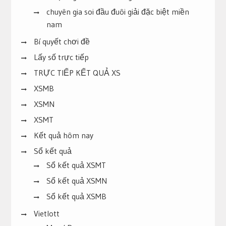
chuyên gia soi đầu đuôi giải đặc biệt miền
nam
Bí quyết chơi đề
Lấy số trực tiếp
TRỰC TIẾP KẾT QUẢ XS
XSMB
XSMN
XSMT
Kết quả hôm nay
Sổ kết quả
Sổ kết quả XSMT
Sổ kết quả XSMN
Sổ kết quả XSMB
Vietlott