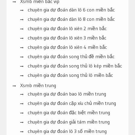
Xsmb miền bắc vip
chuyên gia dự đoán dàn lô 6 con miền bắc
chuyên gia dự đoán dàn lô 8 con miền bắc
chuyên gia dự đoán lô xiên 2 miền bắc
chuyên gia dự đoán lô xiên 3 miền bắc
chuyên gia dự đoán lô xiên 4 miền bắc
chuyên gia dự đoán song thủ đề miền bắc
chuyên gia dự đoán song thủ lô kép miền bắc
chuyên gia dự đoán song thủ lô miền bắc
Xsmb miền trung
chuyên gia dự đoán bao lô miền trung
chuyên gia dự đoán cặp xíu chủ miền trung
chuyên gia dự đoán đặc biệt miền trung
chuyên gia dự đoán giải tám miền trung
chuyên gia dự đoán lô 3 số miền trung