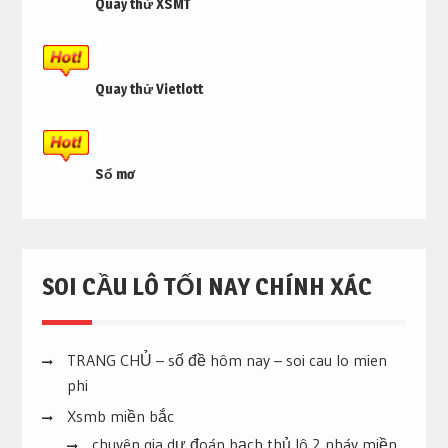
Quay thử XSMT
Quay thử Vietlott
Sổ mơ
SOI CẦU LÔ TỐI NAY CHÍNH XÁC
TRANG CHỦ – số đề hôm nay – soi cau lo mien
phi
Xsmb miền bắc
chuyên gia dự đoán bạch thủ lô 2 nháy miền