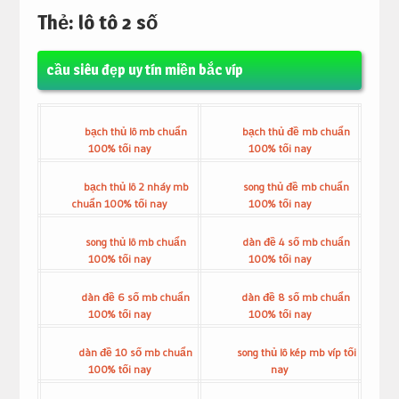
Thẻ:
lô tô 2 số
cầu siêu đẹp uy tín miền bắc víp
bạch thủ lô mb chuẩn
bạch thủ đề mb chuẩn
100% tối nay
100% tối nay
bạch thủ lô 2 nháy mb
song thủ đề mb chuẩn
chuẩn 100% tối nay
100% tối nay
song thủ lô mb chuẩn
dàn đề 4 số mb chuẩn
100% tối nay
100% tối nay
dàn đề 6 số mb chuẩn
dàn đề 8 số mb chuẩn
100% tối nay
100% tối nay
dàn đề 10 số mb chuẩn
song thủ lô kép mb víp tối
100% tối nay
nay