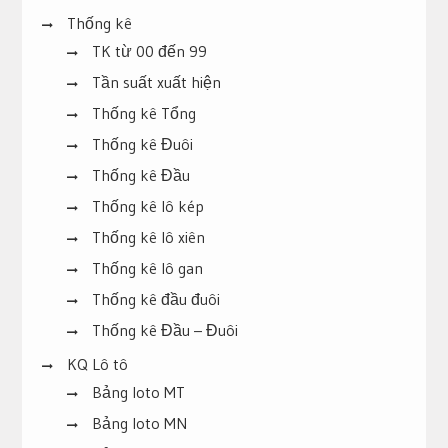
Thống kê
TK từ 00 đến 99
Tần suất xuất hiện
Thống kê Tổng
Thống kê Đuôi
Thống kê Đầu
Thống kê lô kép
Thống kê lô xiên
Thống kê lô gan
Thống kê đầu đuôi
Thống kê Đầu – Đuôi
KQ Lô tô
Bảng loto MT
Bảng loto MN