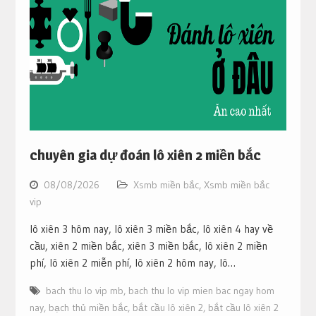
chuyên gia dự đoán lô xiên 2 miền bắc
08/08/2026
Xsmb miền bắc
,
Xsmb miền bắc
vip
lô xiên 3 hôm nay, lô xiên 3 miền bắc, lô xiên 4 hay về
cầu, xiên 2 miền bắc, xiên 3 miền bắc, lô xiên 2 miền
phí, lô xiên 2 miễn phí, lô xiên 2 hôm nay, lô…
bach thu lo vip mb
,
bach thu lo vip mien bac ngay hom
nay
,
bạch thủ miền bắc
,
bắt cầu lô xiên 2
,
bắt cầu lô xiên 2