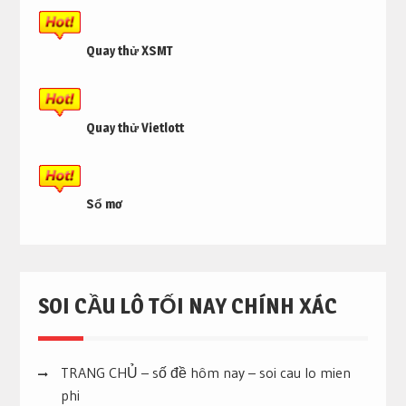
Quay thử XSMT
Quay thử Vietlott
Sổ mơ
SOI CẦU LÔ TỐI NAY CHÍNH XÁC
TRANG CHỦ – số đề hôm nay – soi cau lo mien
phi