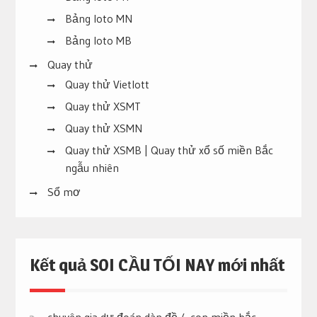
Bảng loto MN
Bảng loto MB
Quay thử
Quay thử Vietlott
Quay thử XSMT
Quay thử XSMN
Quay thử XSMB | Quay thử xổ số miền Bắc
ngẫu nhiên
Sổ mơ
Kết quả SOI CẦU TỐI NAY mới nhất