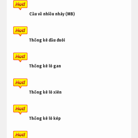
Cầu về nhiều nháy (MB)
Thống kê đầu đuôi
Thống kê lô gan
Thống kê lô xiên
Thống kê lô kép