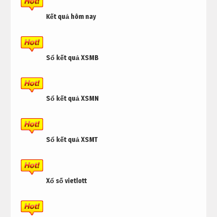
Kết quả hôm nay
Sổ kết quả XSMB
Sổ kết quả XSMN
Sổ kết quả XSMT
Xổ số vietlott