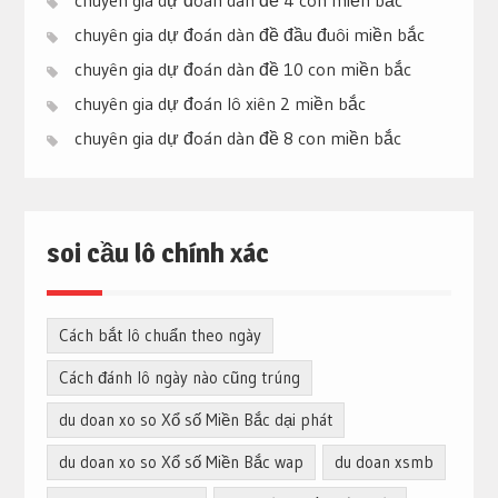
chuyên gia dự đoán dàn đề 4 con miền bắc
chuyên gia dự đoán dàn đề đầu đuôi miền bắc
chuyên gia dự đoán dàn đề 10 con miền bắc
chuyên gia dự đoán lô xiên 2 miền bắc
chuyên gia dự đoán dàn đề 8 con miền bắc
soi cầu lô chính xác
Cách bắt lô chuẩn theo ngày
Cách đánh lô ngày nào cũng trúng
du doan xo so Xổ số Miền Bắc dại phát
du doan xo so Xổ số Miền Bắc wap
du doan xsmb