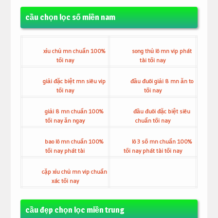
cầu chọn lọc số miền nam
xỉu chủ mn chuẩn 100%
song thủ lô mn vip phát
tối nay
tài tối nay
giải đặc biệt mn siêu vip
đầu đuôi giải 8 mn ăn to
tối nay
tối nay
giải 8 mn chuẩn 100%
đầu đuôi đặc biệt siêu
tối nay ăn ngay
chuẩn tối nay
bao lô mn chuẩn 100%
lô 3 số mn chuẩn 100%
tối nay phát tài
tối nay phát tài tối nay
cặp xỉu chủ mn vip chuẩn
xác tối nay
cầu đẹp chọn lọc miền trung