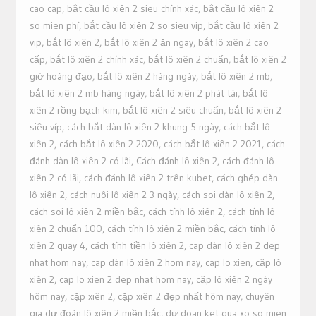
cao cap
,
bắt cầu lô xiên 2 sieu chính xác
,
bắt cầu lô xiên 2
so mien phí
,
bắt cầu lô xiên 2 so sieu vip
,
bắt cầu lô xiên 2
vip
,
bắt lô xiên 2
,
bắt lô xiên 2 ăn ngay
,
bắt lô xiên 2 cao
cấp
,
bắt lô xiên 2 chính xác
,
bắt lô xiên 2 chuẩn
,
bắt lô xiên 2
giờ hoàng đạo
,
bắt lô xiên 2 hàng ngày
,
bắt lô xiên 2 mb
,
bắt lô xiên 2 mb hàng ngày
,
bắt lô xiên 2 phát tài
,
bắt lô
xiên 2 rồng bạch kim
,
bắt lô xiên 2 siêu chuẩn
,
bắt lô xiên 2
siêu víp
,
cách bắt dàn lô xiên 2 khung 5 ngày
,
cách bắt lô
xiên 2
,
cách bắt lô xiên 2 2020
,
cách bắt lô xiên 2 2021
,
cách
đánh dàn lô xiên 2 có lãi
,
Cách đánh lô xiên 2
,
cách đánh lô
xiên 2 có lãi
,
cách đánh lô xiên 2 trên kubet
,
cách ghép dàn
lô xiên 2
,
cách nuôi lô xiên 2 3 ngày
,
cách soi dàn lô xiên 2
,
cách soi lô xiên 2 miền bắc
,
cách tính lô xiên 2
,
cách tính lô
xiên 2 chuẩn 100
,
cách tính lô xiên 2 miền bắc
,
cách tính lô
xiên 2 quay 4
,
cách tính tiền lô xiên 2
,
cap dàn lô xiên 2 dep
nhat hom nay
,
cap dàn lô xiên 2 hom nay
,
cap lo xien
,
cặp lô
xiên 2
,
cap lo xien 2 dep nhat hom nay
,
cặp lô xiên 2 ngày
hôm nay
,
cặp xiên 2
,
cặp xiên 2 đẹp nhất hôm nay
,
chuyên
gia dự đoán lô xiên 2 miền bắc
,
dư doan ket qua xo so mien