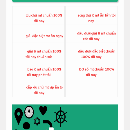
xỉu chủ mt chuẩn 100%
song thủ lô mt ăn lớn tối
tối nay
nay
đầu đuôi giải 8 mt chuẩn
giải đặc biệt mt ăn ngay
xác tối nay
giải 8 mt chuẩn 100%
đầu đuôi đặc biệt chuẩn
tối nay chuẩn xác
100% tối nay
bao lô mt chuẩn 100%
lô 3 số mt chuẩn 100%
tối nay phát tài
tối nay
cặp xỉu chủ mt vip ăn to
tối nay