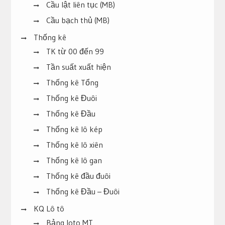
Cầu lật liên tục (MB)
Cầu bạch thủ (MB)
Thống kê
TK từ 00 đến 99
Tần suất xuất hiện
Thống kê Tổng
Thống kê Đuôi
Thống kê Đầu
Thống kê lô kép
Thống kê lô xiên
Thống kê lô gan
Thống kê đầu đuôi
Thống kê Đầu – Đuôi
KQ Lô tô
Bảng loto MT