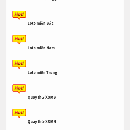
Loto miền Bắc
Loto miền Nam
Loto miền Trung
Quay thử XSMB
Quay thử XSMN