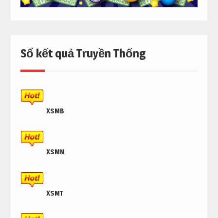
Sổ kết quả Truyền Thống
XSMB
XSMN
XSMT