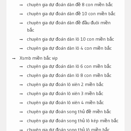
chuyên gia dự đoán dàn đề 8 con miền bắc
chuyên gia dự đoán dàn đề 10 con miền bắc
chuyên gia dự đoán dàn đề đầu đuôi miền
bắc
chuyên gia dự đoán dàn lô 10 con miền bắc
chuyên gia dự đoán dàn lô 4 con miền bắc
Xsmb miền bắc vip
chuyên gia dự đoán dàn lô 6 con miền bắc
chuyên gia dự đoán dàn lô 8 con miền bắc
chuyên gia dự đoán lô xiên 2 miền bắc
chuyên gia dự đoán lô xiên 3 miền bắc
chuyên gia dự đoán lô xiên 4 miền bắc
chuyên gia dự đoán song thủ đề miền bắc
chuyên gia dự đoán song thủ lô kép miền bắc
chuyên gia dự đoán song thủ lô miền bắc