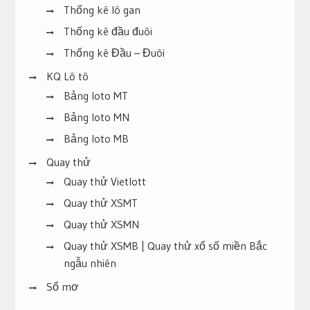
Thống kê lô gan
Thống kê đầu đuôi
Thống kê Đầu – Đuôi
KQ Lô tô
Bảng loto MT
Bảng loto MN
Bảng loto MB
Quay thử
Quay thử Vietlott
Quay thử XSMT
Quay thử XSMN
Quay thử XSMB | Quay thử xổ số miền Bắc
ngẫu nhiên
Sổ mơ