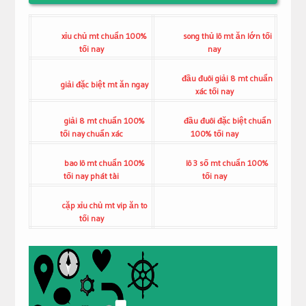
xỉu chủ mt chuẩn 100%
song thủ lô mt ăn lớn tối
tối nay
nay
đầu đuôi giải 8 mt chuẩn
giải đặc biệt mt ăn ngay
xác tối nay
giải 8 mt chuẩn 100%
đầu đuôi đặc biệt chuẩn
tối nay chuẩn xác
100% tối nay
bao lô mt chuẩn 100%
lô 3 số mt chuẩn 100%
tối nay phát tài
tối nay
cặp xỉu chủ mt vip ăn to
tối nay