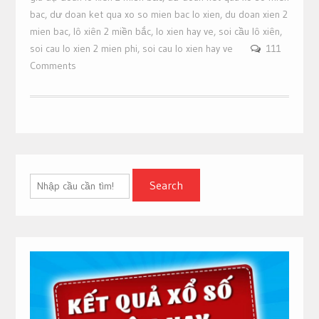
bac
,
dư doan ket qua xo so mien bac lo xien
,
du doan xien 2
mien bac
,
lô xiên 2 miền bắc
,
lo xien hay ve
,
soi cầu lô xiên
,
soi cau lo xien 2 mien phi
,
soi cau lo xien hay ve
111
Comments
Search