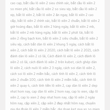
cao cap
,
bắt cầu lô xiên 2 sieu chính xác
,
bắt cầu lô xiên 2
so mien phí
,
bắt cầu lô xiên 2 so sieu vip
,
bắt cầu lô xiên 2
vip
,
bắt lô xiên 2
,
bắt lô xiên 2 ăn ngay
,
bắt lô xiên 2 cao
cấp
,
bắt lô xiên 2 chính xác
,
bắt lô xiên 2 chuẩn
,
bắt lô xiên 2
giờ hoàng đạo
,
bắt lô xiên 2 hàng ngày
,
bắt lô xiên 2 mb
,
bắt lô xiên 2 mb hàng ngày
,
bắt lô xiên 2 phát tài
,
bắt lô
xiên 2 rồng bạch kim
,
bắt lô xiên 2 siêu chuẩn
,
bắt lô xiên 2
siêu víp
,
cách bắt dàn lô xiên 2 khung 5 ngày
,
cách bắt lô
xiên 2
,
cách bắt lô xiên 2 2020
,
cách bắt lô xiên 2 2021
,
cách
đánh dàn lô xiên 2 có lãi
,
Cách đánh lô xiên 2
,
cách đánh lô
xiên 2 có lãi
,
cách đánh lô xiên 2 trên kubet
,
cách ghép dàn
lô xiên 2
,
cách nuôi lô xiên 2 3 ngày
,
cách soi dàn lô xiên 2
,
cách soi lô xiên 2 miền bắc
,
cách tính lô xiên 2
,
cách tính lô
xiên 2 chuẩn 100
,
cách tính lô xiên 2 miền bắc
,
cách tính lô
xiên 2 quay 4
,
cách tính tiền lô xiên 2
,
cap dàn lô xiên 2 dep
nhat hom nay
,
cap dàn lô xiên 2 hom nay
,
cap lo xien
,
cặp lô
xiên 2
,
cap lo xien 2 dep nhat hom nay
,
cặp lô xiên 2 ngày
hôm nay
,
cặp xiên 2
,
cặp xiên 2 đẹp nhất hôm nay
,
chuyên
gia dự đoán lô xiên 2 miền bắc
,
dư doan ket qua xo so mien