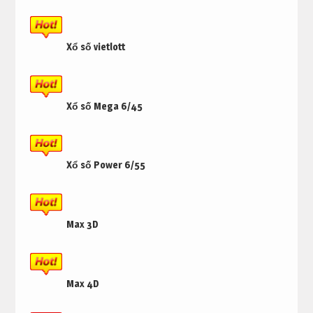
Xổ số vietlott
Xổ số Mega 6/45
Xổ số Power 6/55
Max 3D
Max 4D