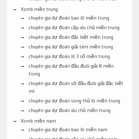
Xsmb miền trung
chuyên gia dự đoán bao lô miền trung
chuyên gia dự đoán cặp xíu chủ miền trung
chuyên gia dự đoán đặc biệt miền trung
chuyên gia dự đoán giải tám miền trung
chuyên gia dự đoán lô 3 số miền trung
chuyên gia dự đoán đầu đuôi giải 8 miền
trung
chuyên gia dự đoán sớ đầu đuôi giải đặc biệt
mt
chuyên gia dự đoán song thủ lô miền trung
chuyên gia dự đoán xíu chủ miền trung
Xsmb miền nam
chuyên gia dự đoán bao lô miền nam
chuyên gia dự đoán cặp xíu chủ miền nam