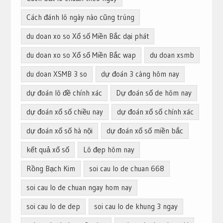
Cách đánh lô ngày nào cũng trúng
du doan xo so Xổ số Miền Bắc dại phát
du doan xo so Xổ số Miền Bắc wap
du doan xsmb
du doan XSMB 3 so
dự đoán 3 càng hôm nay
dự đoán lô đề chính xác
Dự đoán số de hôm nay
dự đoán xổ số chiều nay
dự đoán xổ số chính xác
dự đoán xổ số hà nội
dự đoán xổ số miền bắc
kết quả xổ số
Lô đẹp hôm nay
Rồng Bạch Kim
soi cau lo de chuan 668
soi cau lo de chuan ngay hom nay
soi cau lo de dep
soi cau lo de khung 3 ngay