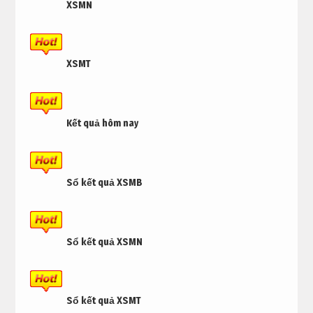
XSMN
XSMT
Kết quả hôm nay
Sổ kết quả XSMB
Sổ kết quả XSMN
Sổ kết quả XSMT