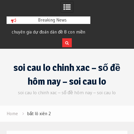
Breaking News
àn đề 8 con miền
chuyên gia dự đoán ba càng víp miền
chu
bắc
Skip
to
soi cau lo chinh xac – số đề
content
hôm nay – soi cau lo
soi cau lo chinh xac – số đề hôm nay – soi cau lo
Home
bắt lô xiên 2