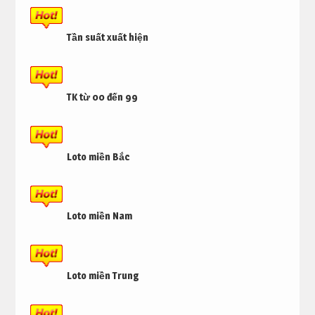
Tần suất xuất hiện
TK từ 00 đến 99
Loto miền Bắc
Loto miền Nam
Loto miền Trung