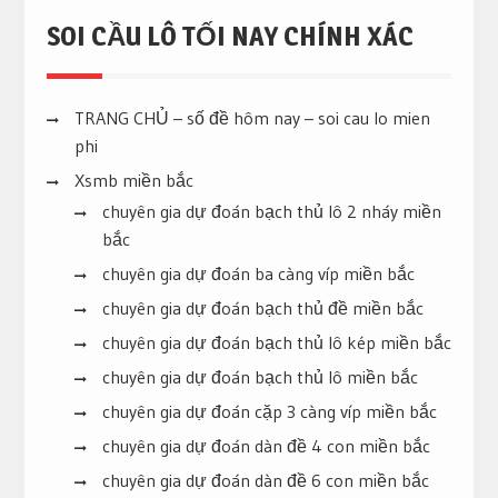
SOI CẦU LÔ TỐI NAY CHÍNH XÁC
TRANG CHỦ – số đề hôm nay – soi cau lo mien
phi
Xsmb miền bắc
chuyên gia dự đoán bạch thủ lô 2 nháy miền
bắc
chuyên gia dự đoán ba càng víp miền bắc
chuyên gia dự đoán bạch thủ đề miền bắc
chuyên gia dự đoán bạch thủ lô kép miền bắc
chuyên gia dự đoán bạch thủ lô miền bắc
chuyên gia dự đoán cặp 3 càng víp miền bắc
chuyên gia dự đoán dàn đề 4 con miền bắc
chuyên gia dự đoán dàn đề 6 con miền bắc