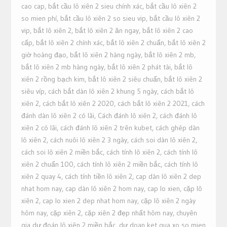
cao cap
,
bắt cầu lô xiên 2 sieu chính xác
,
bắt cầu lô xiên 2
so mien phí
,
bắt cầu lô xiên 2 so sieu vip
,
bắt cầu lô xiên 2
vip
,
bắt lô xiên 2
,
bắt lô xiên 2 ăn ngay
,
bắt lô xiên 2 cao
cấp
,
bắt lô xiên 2 chính xác
,
bắt lô xiên 2 chuẩn
,
bắt lô xiên 2
giờ hoàng đạo
,
bắt lô xiên 2 hàng ngày
,
bắt lô xiên 2 mb
,
bắt lô xiên 2 mb hàng ngày
,
bắt lô xiên 2 phát tài
,
bắt lô
xiên 2 rồng bạch kim
,
bắt lô xiên 2 siêu chuẩn
,
bắt lô xiên 2
siêu víp
,
cách bắt dàn lô xiên 2 khung 5 ngày
,
cách bắt lô
xiên 2
,
cách bắt lô xiên 2 2020
,
cách bắt lô xiên 2 2021
,
cách
đánh dàn lô xiên 2 có lãi
,
Cách đánh lô xiên 2
,
cách đánh lô
xiên 2 có lãi
,
cách đánh lô xiên 2 trên kubet
,
cách ghép dàn
lô xiên 2
,
cách nuôi lô xiên 2 3 ngày
,
cách soi dàn lô xiên 2
,
cách soi lô xiên 2 miền bắc
,
cách tính lô xiên 2
,
cách tính lô
xiên 2 chuẩn 100
,
cách tính lô xiên 2 miền bắc
,
cách tính lô
xiên 2 quay 4
,
cách tính tiền lô xiên 2
,
cap dàn lô xiên 2 dep
nhat hom nay
,
cap dàn lô xiên 2 hom nay
,
cap lo xien
,
cặp lô
xiên 2
,
cap lo xien 2 dep nhat hom nay
,
cặp lô xiên 2 ngày
hôm nay
,
cặp xiên 2
,
cặp xiên 2 đẹp nhất hôm nay
,
chuyên
gia dự đoán lô xiên 2 miền bắc
,
dư doan ket qua xo so mien