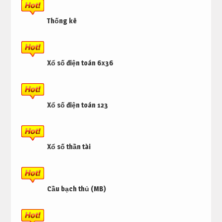
Thống kê
Xổ số điện toán 6x36
Xổ số điện toán 123
Xổ số thần tài
Cầu bạch thủ (MB)