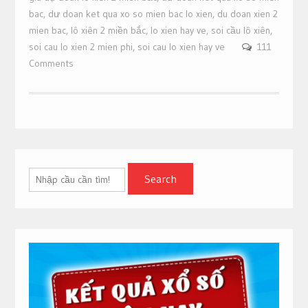
bac
,
dư doan ket qua xo so mien bac lo xien
,
du doan xien 2
mien bac
,
lô xiên 2 miền bắc
,
lo xien hay ve
,
soi cầu lô xiên
,
soi cau lo xien 2 mien phi
,
soi cau lo xien hay ve
111
Comments
Search