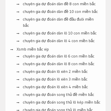
chuyên gia dự đoán dàn đề 8 con miền bắc
chuyên gia dự đoán dàn đề 10 con miền bắc
chuyên gia dự đoán dàn đề đầu đuôi miền
bắc
chuyên gia dự đoán dàn lô 10 con miền bắc
chuyên gia dự đoán dàn lô 4 con miền bắc
Xsmb miền bắc vip
chuyên gia dự đoán dàn lô 6 con miền bắc
chuyên gia dự đoán dàn lô 8 con miền bắc
chuyên gia dự đoán lô xiên 2 miền bắc
chuyên gia dự đoán lô xiên 3 miền bắc
chuyên gia dự đoán lô xiên 4 miền bắc
chuyên gia dự đoán song thủ đề miền bắc
chuyên gia dự đoán song thủ lô kép miền bắc
chuyên gia dự đoán song thủ lô miền bắc