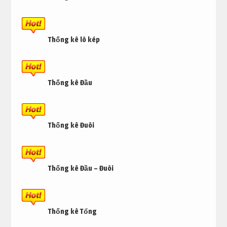
Thống kê lô kép
Thống kê Đầu
Thống kê Đuôi
Thống kê Đầu – Đuôi
Thống kê Tổng