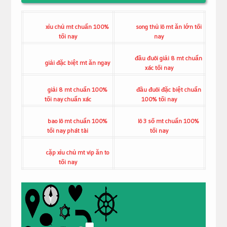
xỉu chủ mt chuẩn 100%
song thủ lô mt ăn lớn tối
tối nay
nay
đầu đuôi giải 8 mt chuẩn
giải đặc biệt mt ăn ngay
xác tối nay
giải 8 mt chuẩn 100%
đầu đuôi đặc biệt chuẩn
tối nay chuẩn xác
100% tối nay
bao lô mt chuẩn 100%
lô 3 số mt chuẩn 100%
tối nay phát tài
tối nay
cặp xỉu chủ mt vip ăn to
tối nay