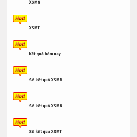
XSMN
XSMT
Kết quả hôm nay
Sổ kết quả XSMB
Sổ kết quả XSMN
Sổ kết quả XSMT