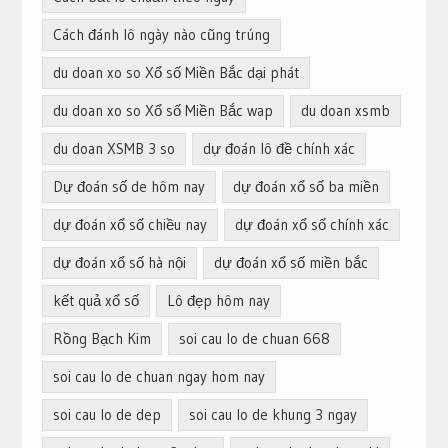
Cách đánh lô ngày nào cũng trúng
du doan xo so Xổ số Miền Bắc dại phát
du doan xo so Xổ số Miền Bắc wap
du doan xsmb
du doan XSMB 3 so
dự đoán lô đề chính xác
Dự đoán số de hôm nay
dự đoán xổ số ba miền
dự đoán xổ số chiều nay
dự đoán xổ số chính xác
dự đoán xổ số hà nội
dự đoán xổ số miền bắc
kết quả xổ số
Lô đẹp hôm nay
Rồng Bạch Kim
soi cau lo de chuan 668
soi cau lo de chuan ngay hom nay
soi cau lo de dep
soi cau lo de khung 3 ngay