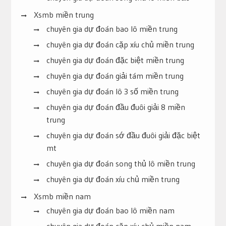
Xsmb miền trung
chuyên gia dự đoán bao lô miền trung
chuyên gia dự đoán cặp xíu chủ miền trung
chuyên gia dự đoán đặc biệt miền trung
chuyên gia dự đoán giải tám miền trung
chuyên gia dự đoán lô 3 số miền trung
chuyên gia dự đoán đầu đuôi giải 8 miền
trung
chuyên gia dự đoán sớ đầu đuôi giải đặc biệt
mt
chuyên gia dự đoán song thủ lô miền trung
chuyên gia dự đoán xíu chủ miền trung
Xsmb miền nam
chuyên gia dự đoán bao lô miền nam
chuyên gia dự đoán cặp xíu chủ miền nam