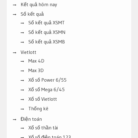
Kết quả hôm nay
Sổ kết quả
Sổ kết quả XSMT
Sổ kết quả XSMN
Sổ kết quả XSMB
Vietlott
Max 4D
Max 3D
Xổ số Power 6/55
Xổ số Mega 6/45
Xổ số Vietlott
Thống kê
Điện toán
Xổ số thần tài
Xổ số điện toán 123