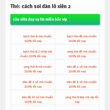
Thẻ:
cách soi dàn lô xiên 2
cầu siêu đẹp uy tín miền bắc víp
bạch thủ lô mb chuẩn
bạch thủ đề mb chuẩn
100% tối nay
100% tối nay
bạch thủ lô 2 nháy mb
song thủ đề mb chuẩn
chuẩn 100% tối nay
100% tối nay
song thủ lô mb chuẩn
dàn đề 4 số mb chuẩn
100% tối nay
100% tối nay
dàn đề 6 số mb chuẩn
dàn đề 8 số mb chuẩn
100% tối nay
100% tối nay
dàn đề 10 số mb chuẩn
song thủ lô kép mb víp tối
100% tối nay
nay