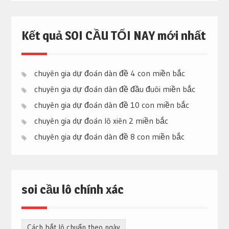
Kết quả SOI CẦU TỐI NAY mới nhất
chuyên gia dự đoán dàn đề 4 con miền bắc
chuyên gia dự đoán dàn đề đầu đuôi miền bắc
chuyên gia dự đoán dàn đề 10 con miền bắc
chuyên gia dự đoán lô xiên 2 miền bắc
chuyên gia dự đoán dàn đề 8 con miền bắc
soi cầu lô chính xác
Cách bắt lô chuẩn theo ngày