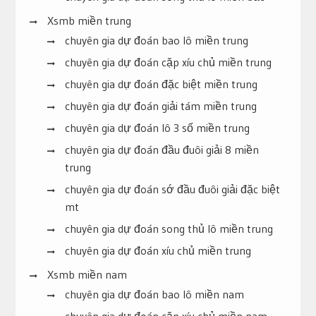
Xsmb miền trung
chuyên gia dự đoán bao lô miền trung
chuyên gia dự đoán cặp xíu chủ miền trung
chuyên gia dự đoán đặc biệt miền trung
chuyên gia dự đoán giải tám miền trung
chuyên gia dự đoán lô 3 số miền trung
chuyên gia dự đoán đầu đuôi giải 8 miền
trung
chuyên gia dự đoán sớ đầu đuôi giải đặc biệt
mt
chuyên gia dự đoán song thủ lô miền trung
chuyên gia dự đoán xíu chủ miền trung
Xsmb miền nam
chuyên gia dự đoán bao lô miền nam
chuyên gia dự đoán cặp xíu chủ miền nam