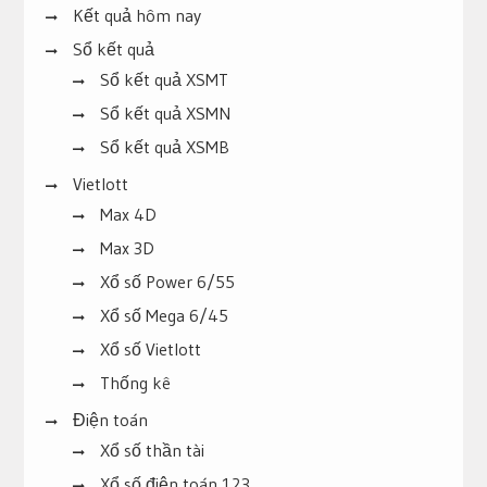
Kết quả hôm nay
Sổ kết quả
Sổ kết quả XSMT
Sổ kết quả XSMN
Sổ kết quả XSMB
Vietlott
Max 4D
Max 3D
Xổ số Power 6/55
Xổ số Mega 6/45
Xổ số Vietlott
Thống kê
Điện toán
Xổ số thần tài
Xổ số điện toán 123