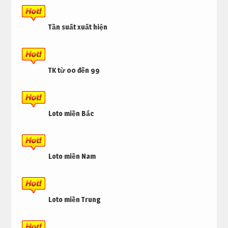
Tần suất xuất hiện
TK từ 00 đến 99
Loto miền Bắc
Loto miền Nam
Loto miền Trung