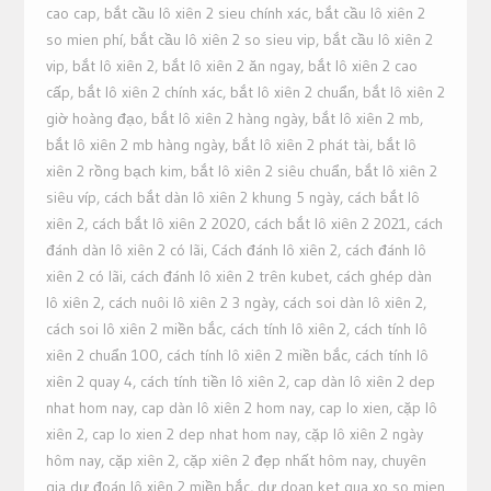
cao cap
,
bắt cầu lô xiên 2 sieu chính xác
,
bắt cầu lô xiên 2
so mien phí
,
bắt cầu lô xiên 2 so sieu vip
,
bắt cầu lô xiên 2
vip
,
bắt lô xiên 2
,
bắt lô xiên 2 ăn ngay
,
bắt lô xiên 2 cao
cấp
,
bắt lô xiên 2 chính xác
,
bắt lô xiên 2 chuẩn
,
bắt lô xiên 2
giờ hoàng đạo
,
bắt lô xiên 2 hàng ngày
,
bắt lô xiên 2 mb
,
bắt lô xiên 2 mb hàng ngày
,
bắt lô xiên 2 phát tài
,
bắt lô
xiên 2 rồng bạch kim
,
bắt lô xiên 2 siêu chuẩn
,
bắt lô xiên 2
siêu víp
,
cách bắt dàn lô xiên 2 khung 5 ngày
,
cách bắt lô
xiên 2
,
cách bắt lô xiên 2 2020
,
cách bắt lô xiên 2 2021
,
cách
đánh dàn lô xiên 2 có lãi
,
Cách đánh lô xiên 2
,
cách đánh lô
xiên 2 có lãi
,
cách đánh lô xiên 2 trên kubet
,
cách ghép dàn
lô xiên 2
,
cách nuôi lô xiên 2 3 ngày
,
cách soi dàn lô xiên 2
,
cách soi lô xiên 2 miền bắc
,
cách tính lô xiên 2
,
cách tính lô
xiên 2 chuẩn 100
,
cách tính lô xiên 2 miền bắc
,
cách tính lô
xiên 2 quay 4
,
cách tính tiền lô xiên 2
,
cap dàn lô xiên 2 dep
nhat hom nay
,
cap dàn lô xiên 2 hom nay
,
cap lo xien
,
cặp lô
xiên 2
,
cap lo xien 2 dep nhat hom nay
,
cặp lô xiên 2 ngày
hôm nay
,
cặp xiên 2
,
cặp xiên 2 đẹp nhất hôm nay
,
chuyên
gia dự đoán lô xiên 2 miền bắc
,
dư doan ket qua xo so mien