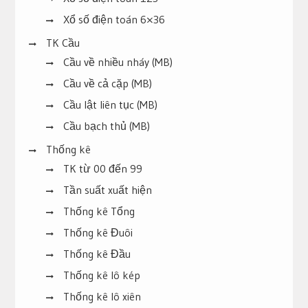
Xổ số điện toán 6×36
TK Cầu
Cầu về nhiều nháy (MB)
Cầu về cả cặp (MB)
Cầu lật liên tục (MB)
Cầu bạch thủ (MB)
Thống kê
TK từ 00 đến 99
Tần suất xuất hiện
Thống kê Tổng
Thống kê Đuôi
Thống kê Đầu
Thống kê lô kép
Thống kê lô xiên