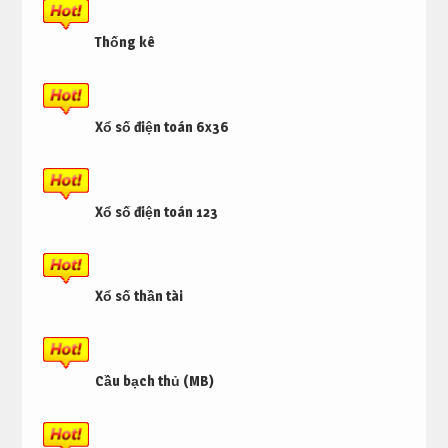
Thống kê
Xổ số điện toán 6x36
Xổ số điện toán 123
Xổ số thần tài
Cầu bạch thủ (MB)