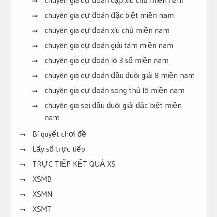
chuyên gia dự đoán đặc biệt miền nam
chuyên gia dự đoán xíu chủ miền nam
chuyên gia dự đoán giải tám miền nam
chuyên gia dự đoán lô 3 số miền nam
chuyên gia dự đoán đầu đuôi giải 8 miền nam
chuyên gia dự đoán song thủ lô miền nam
chuyên gia soi đầu đuôi giải đặc biệt miền
nam
Bí quyết chơi đề
Lấy số trực tiếp
TRỰC TIẾP KẾT QUẢ XS
XSMB
XSMN
XSMT