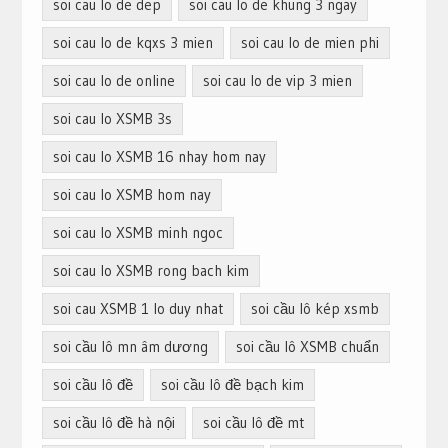
soi cau lo de dep
soi cau lo de khung 3 ngay
soi cau lo de kqxs 3 mien
soi cau lo de mien phi
soi cau lo de online
soi cau lo de vip 3 mien
soi cau lo XSMB 3s
soi cau lo XSMB 16 nhay hom nay
soi cau lo XSMB hom nay
soi cau lo XSMB minh ngoc
soi cau lo XSMB rong bach kim
soi cau XSMB 1 lo duy nhat
soi cầu lô kép xsmb
soi cầu lô mn âm dương
soi cầu lô XSMB chuẩn
soi cầu lô đề
soi cầu lô đề bạch kim
soi cầu lô đề hà nội
soi cầu lô đề mt