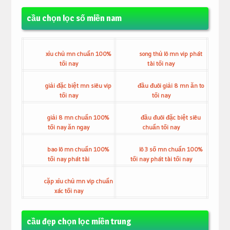
cầu chọn lọc số miền nam
xỉu chủ mn chuẩn 100%
song thủ lô mn vip phát
tối nay
tài tối nay
giải đặc biệt mn siêu vip
đầu đuôi giải 8 mn ăn to
tối nay
tối nay
giải 8 mn chuẩn 100%
đầu đuôi đặc biệt siêu
tối nay ăn ngay
chuẩn tối nay
bao lô mn chuẩn 100%
lô 3 số mn chuẩn 100%
tối nay phát tài
tối nay phát tài tối nay
cặp xỉu chủ mn vip chuẩn
xác tối nay
cầu đẹp chọn lọc miền trung