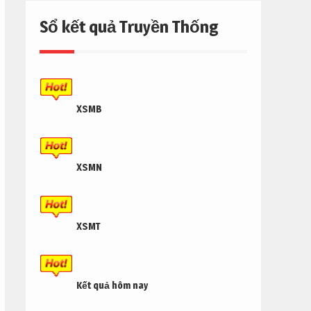
Sổ kết quả Truyền Thống
XSMB
XSMN
XSMT
Kết quả hôm nay