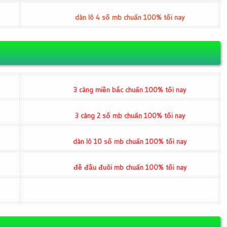
dàn lô 4 số mb chuẩn 100% tối nay
3 càng miền bắc chuẩn 100% tối nay
3 càng 2 số mb chuẩn 100% tối nay
dàn lô 10 số mb chuẩn 100% tối nay
đề đầu đuôi mb chuẩn 100% tối nay