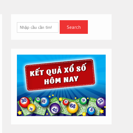
Search