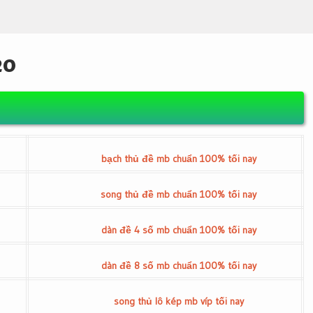
20
bạch thủ đề mb chuẩn 100% tối nay
song thủ đề mb chuẩn 100% tối nay
dàn đề 4 số mb chuẩn 100% tối nay
dàn đề 8 số mb chuẩn 100% tối nay
song thủ lô kép mb víp tối nay