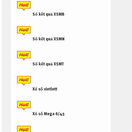
Sổ kết quả XSMB
Sổ kết quả XSMN
Sổ kết quả XSMT
Xổ số vietlott
Xổ số Mega 6/45