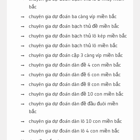
bắc
chuyên gia dự đoán ba càng víp miền bắc
chuyên gia dự đoán bạch thủ đề miền bắc
chuyên gia dự đoán bạch thủ lô kép miền bắc
chuyên gia dự đoán bạch thủ lô miền bắc
chuyên gia dự đoán cặp 3 càng víp miền bắc
chuyên gia dự đoán dàn đề 4 con miền bắc
chuyên gia dự đoán dàn đề 6 con miền bắc
chuyên gia dự đoán dàn đề 8 con miền bắc
chuyên gia dự đoán dàn đề 10 con miền bắc
chuyên gia dự đoán dàn đề đầu đuôi miền
bắc
chuyên gia dự đoán dàn lô 10 con miền bắc
chuyên gia dự đoán dàn lô 4 con miền bắc