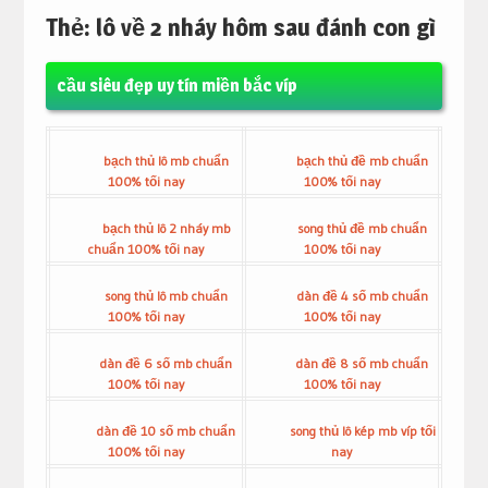
Thẻ:
lô về 2 nháy hôm sau đánh con gì
cầu siêu đẹp uy tín miền bắc víp
bạch thủ lô mb chuẩn
bạch thủ đề mb chuẩn
100% tối nay
100% tối nay
bạch thủ lô 2 nháy mb
song thủ đề mb chuẩn
chuẩn 100% tối nay
100% tối nay
song thủ lô mb chuẩn
dàn đề 4 số mb chuẩn
100% tối nay
100% tối nay
dàn đề 6 số mb chuẩn
dàn đề 8 số mb chuẩn
100% tối nay
100% tối nay
dàn đề 10 số mb chuẩn
song thủ lô kép mb víp tối
100% tối nay
nay