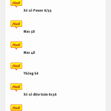
Xổ số Power 6/55
Max 3D
Max 4D
Thống kê
Xổ số điện toán 6x36