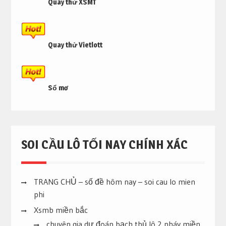
Quay thử XSMT
Quay thử Vietlott
Sổ mơ
SOI CẦU LÔ TỐI NAY CHÍNH XÁC
TRANG CHỦ – số đề hôm nay – soi cau lo mien
phi
Xsmb miền bắc
chuyên gia dự đoán bạch thủ lô 2 nháy miền