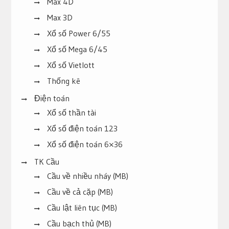
Max 4D
Max 3D
Xổ số Power 6/55
Xổ số Mega 6/45
Xổ số Vietlott
Thống kê
Điện toán
Xổ số thần tài
Xổ số điện toán 123
Xổ số điện toán 6×36
TK Cầu
Cầu về nhiều nháy (MB)
Cầu về cả cặp (MB)
Cầu lật liên tục (MB)
Cầu bạch thủ (MB)