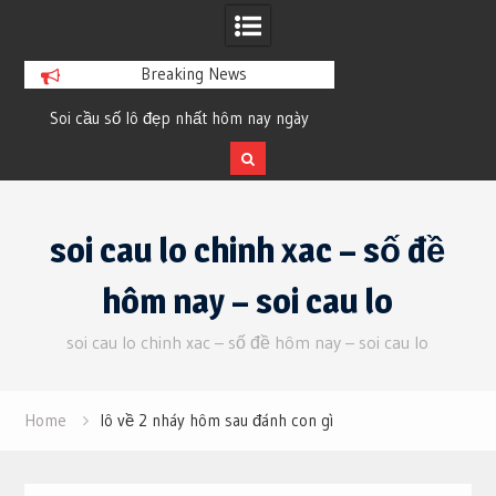
Breaking News
Soi cầu lô kép nuôi 2 ngày siêu chính xác
lô xiên đẹp nhất hô
ngày 07/08/2026
xiên đẹp nhất
07/08
Skip
to
soi cau lo chinh xac – số đề
content
hôm nay – soi cau lo
soi cau lo chinh xac – số đề hôm nay – soi cau lo
Home
lô về 2 nháy hôm sau đánh con gì