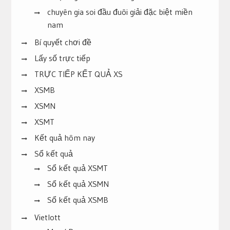
chuyên gia soi đầu đuôi giải đặc biệt miền
nam
Bí quyết chơi đề
Lấy số trực tiếp
TRỰC TIẾP KẾT QUẢ XS
XSMB
XSMN
XSMT
Kết quả hôm nay
Sổ kết quả
Sổ kết quả XSMT
Sổ kết quả XSMN
Sổ kết quả XSMB
Vietlott