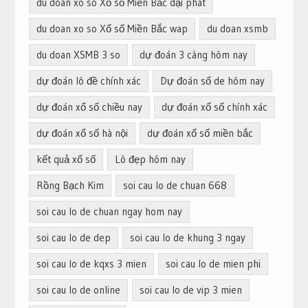
du doan xo so Xổ số Miền Bắc dại phát
du doan xo so Xổ số Miền Bắc wap
du doan xsmb
du doan XSMB 3 so
dự đoán 3 càng hôm nay
dự đoán lô đề chính xác
Dự đoán số de hôm nay
dự đoán xổ số chiều nay
dự đoán xổ số chính xác
dự đoán xổ số hà nội
dự đoán xổ số miền bắc
kết quả xổ số
Lô đẹp hôm nay
Rồng Bạch Kim
soi cau lo de chuan 668
soi cau lo de chuan ngay hom nay
soi cau lo de dep
soi cau lo de khung 3 ngay
soi cau lo de kqxs 3 mien
soi cau lo de mien phi
soi cau lo de online
soi cau lo de vip 3 mien