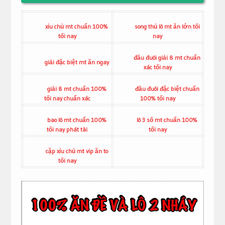
xỉu chủ mt chuẩn 100%
song thủ lô mt ăn lớn tối
tối nay
nay
đầu đuôi giải 8 mt chuẩn
giải đặc biệt mt ăn ngay
xác tối nay
giải 8 mt chuẩn 100%
đầu đuôi đặc biệt chuẩn
tối nay chuẩn xác
100% tối nay
bao lô mt chuẩn 100%
lô 3 số mt chuẩn 100%
tối nay phát tài
tối nay
cặp xỉu chủ mt vip ăn to
tối nay