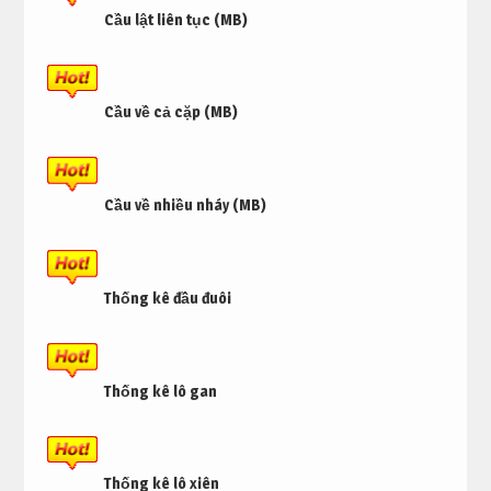
Cầu lật liên tục (MB)
Cầu về cả cặp (MB)
Cầu về nhiều nháy (MB)
Thống kê đầu đuôi
Thống kê lô gan
Thống kê lô xiên