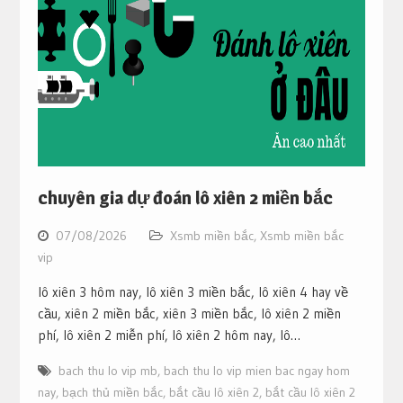
chuyên gia dự đoán lô xiên 2 miền bắc
07/08/2026
Xsmb miền bắc
,
Xsmb miền bắc
vip
lô xiên 3 hôm nay, lô xiên 3 miền bắc, lô xiên 4 hay về
cầu, xiên 2 miền bắc, xiên 3 miền bắc, lô xiên 2 miền
phí, lô xiên 2 miễn phí, lô xiên 2 hôm nay, lô…
bach thu lo vip mb
,
bach thu lo vip mien bac ngay hom
nay
,
bạch thủ miền bắc
,
bắt cầu lô xiên 2
,
bắt cầu lô xiên 2