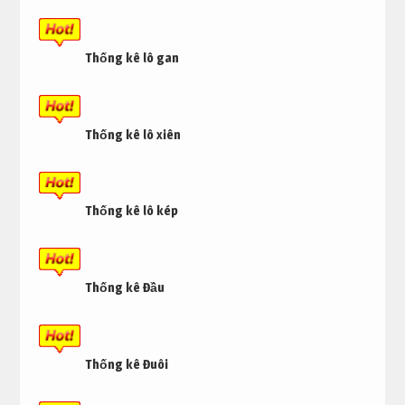
Thống kê lô gan
Thống kê lô xiên
Thống kê lô kép
Thống kê Đầu
Thống kê Đuôi