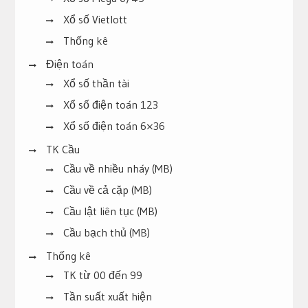
Xổ số Vietlott
Thống kê
Điện toán
Xổ số thần tài
Xổ số điện toán 123
Xổ số điện toán 6×36
TK Cầu
Cầu về nhiều nháy (MB)
Cầu về cả cặp (MB)
Cầu lật liên tục (MB)
Cầu bạch thủ (MB)
Thống kê
TK từ 00 đến 99
Tần suất xuất hiện