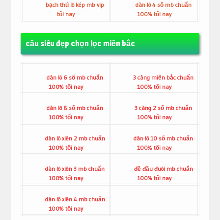
bạch thủ lô kép mb vip
dàn lô 4 số mb chuẩn
tối nay
100% tối nay
cầu siêu đẹp chọn lọc miền bắc
dàn lô 6 số mb chuẩn
3 càng miền bắc chuẩn
100% tối nay
100% tối nay
dàn lô 8 số mb chuẩn
3 càng 2 số mb chuẩn
100% tối nay
100% tối nay
dàn lô xiên 2 mb chuẩn
dàn lô 10 số mb chuẩn
100% tối nay
100% tối nay
dàn lô xiên 3 mb chuẩn
đề đầu đuôi mb chuẩn
100% tối nay
100% tối nay
dàn lô xiên 4 mb chuẩn
100% tối nay