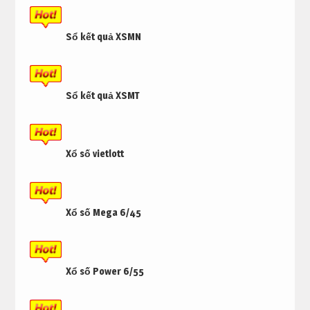
Sổ kết quả XSMN
Sổ kết quả XSMT
Xổ số vietlott
Xổ số Mega 6/45
Xổ số Power 6/55