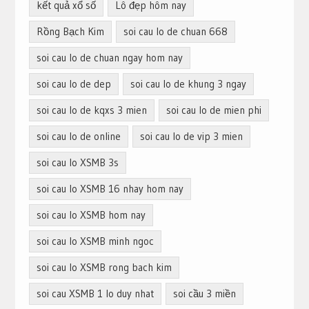
kết quả xổ số
Lô đẹp hôm nay
Rồng Bạch Kim
soi cau lo de chuan 668
soi cau lo de chuan ngay hom nay
soi cau lo de dep
soi cau lo de khung 3 ngay
soi cau lo de kqxs 3 mien
soi cau lo de mien phi
soi cau lo de online
soi cau lo de vip 3 mien
soi cau lo XSMB 3s
soi cau lo XSMB 16 nhay hom nay
soi cau lo XSMB hom nay
soi cau lo XSMB minh ngoc
soi cau lo XSMB rong bach kim
soi cau XSMB 1 lo duy nhat
soi cầu 3 miền