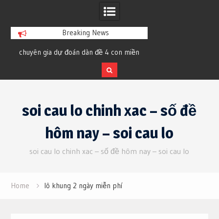
Breaking News
n
chuyên gia dự đoán bạch thủ đề miền
chuyên gia dự đoán
bắc
bắ
Skip
to
soi cau lo chinh xac – số đề
content
hôm nay – soi cau lo
soi cau lo chinh xac – số đề hôm nay – soi cau lo
Home
lô khung 2 ngày miễn phí