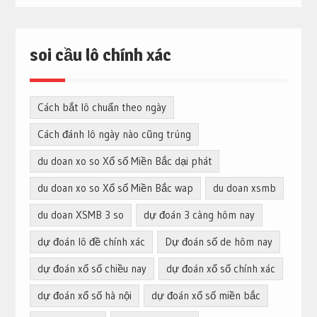
soi cầu lô chính xác
Cách bắt lô chuẩn theo ngày
Cách đánh lô ngày nào cũng trúng
du doan xo so Xổ số Miền Bắc dại phát
du doan xo so Xổ số Miền Bắc wap
du doan xsmb
du doan XSMB 3 so
dự đoán 3 càng hôm nay
dự đoán lô đề chính xác
Dự đoán số de hôm nay
dự đoán xổ số chiều nay
dự đoán xổ số chính xác
dự đoán xổ số hà nội
dự đoán xổ số miền bắc