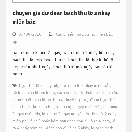
chuyên gia dự đoán bạch thủ lô 2 nháy
miền bắc
05/08/2026
Xsmb miền bắc
,
Xsmb miền bắc
vip
bạch thủ lô khung 2 ngày, bạch thủ lô 2 nháy hôm nay,
bach thu lo kep, bạch thủ lô, bạch thu lô, bạch thủ lô
kép miễn phí 1 ngày, bạch thủ lô mỗi ngày, soi cầu lô
bạch…
bạch thủ lô 2 nháy mb
,
bạch thủ lô 2 nháy miền bắc
,
cách soi cầu lô bạch thủ
,
cách soi cầu lô chuẩn
,
cách soi cầu
lô mới nhất
,
cầu lô bạch thủ
,
chuyên gia dự đoán bạch thủ
lô
,
lo bach thu mien bac
,
lô khung 2 ngày miền bắc
,
lô khung
2 ngày miễn phí
,
lô khung 2 ngày nguyễn lộc
,
lô nuôi 2 ngày
miễn phí
,
lô ra 3 nháy hôm sau đánh con gì
,
lô ra 4 nháy
,
lô
ra 4 nháy hôm sau đánh con gì
,
lô ra 5 nháy
,
lô rong bach