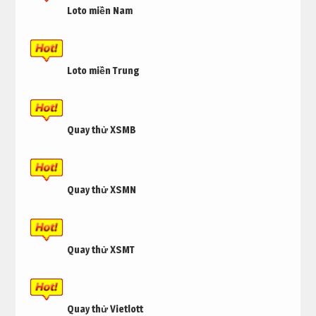
Loto miền Nam
Loto miền Trung
Quay thử XSMB
Quay thử XSMN
Quay thử XSMT
Quay thử Vietlott