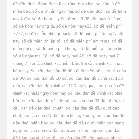
đề đầu đuôi
,
Rồng Bạch Kim
,
rồng bạch kim soi cầu lô đề
miền bắc
,
số đề chuẩn ngày mai
,
số đề đầu đuôi
,
số đề hôm
nay 4 đài
,
số đề hôm nay êm đềm
,
số đề hôm nay ở hà nội
,
số đề hôm nay ông tà
,
số đề hôm nay u23
,
số đề miễn phí
7777
,
số đề miễn phí agribank
,
số đề miễn phí ăn ngày hôm
nay
,
số đề miễn phí ăn tối
,
số đề miễn phí emirates
,
số đề
miễn phí gì
,
số đề miễn phí không
,
số đề miễn phí ông chủ
,
số đề ngày mai 18
,
số đề ngày mai 49
,
số đề ngày mai 7
tháng 7
,
soi cầu chính xác miền bắc
,
Soi cầu chính xác nhất
hôm nay
,
Soi cầu dàn cầu đề đầu đuôi miền bắc
,
soi cầu dàn
đề 00
,
soi cầu dàn đề 10 số
,
soi cầu dàn đề chính xác 100
giải
,
soi cầu dàn đề chính xác 100 ngày qua
,
soi cầu dàn đề
chính xác nhất ngày hôm nay
,
soi cầu dàn đề chính xác phía
bắc
,
soi cầu dàn đề dàn 36 số
,
soi cầu dàn đề đầu đuôi
,
soi
cầu dàn đề đầu đuôi chuẩn
,
soi cầu dàn đề đầu đuôi đẹp
nhất
,
soi cầu dàn đề đầu đuôi khung 3 ngày
,
soi cầu dàn đề
đầu đuôi miền bắc
,
soi cầu dàn đề đầu đuôi miền bắc hàng
ngày
,
soi cau dàn đề đầu đuôi xsmb hom nay
,
soi cầu dàn
đề hôm nay ai trúng rồi
,
soi cầu dàn đề hôm nay eximbank
,