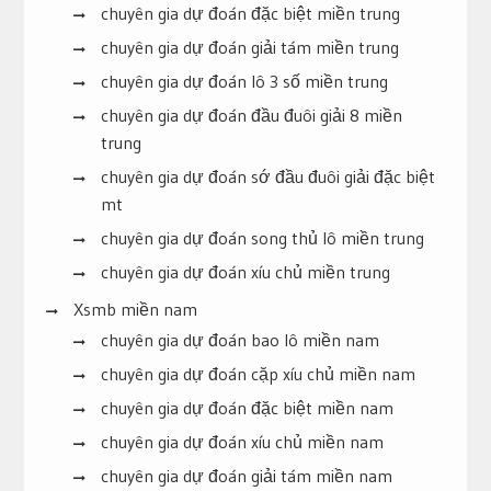
chuyên gia dự đoán đặc biệt miền trung
chuyên gia dự đoán giải tám miền trung
chuyên gia dự đoán lô 3 số miền trung
chuyên gia dự đoán đầu đuôi giải 8 miền
trung
chuyên gia dự đoán sớ đầu đuôi giải đặc biệt
mt
chuyên gia dự đoán song thủ lô miền trung
chuyên gia dự đoán xíu chủ miền trung
Xsmb miền nam
chuyên gia dự đoán bao lô miền nam
chuyên gia dự đoán cặp xíu chủ miền nam
chuyên gia dự đoán đặc biệt miền nam
chuyên gia dự đoán xíu chủ miền nam
chuyên gia dự đoán giải tám miền nam