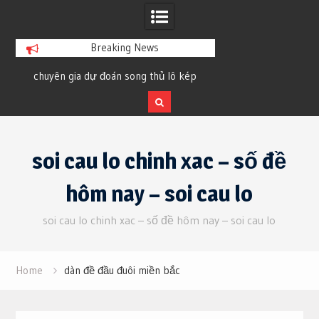
Breaking News
chuyên gia dự đoán dàn lô 4 con miền
chuyên gia dự đoán 
bắc
bắ
Skip
to
soi cau lo chinh xac – số đề
content
hôm nay – soi cau lo
soi cau lo chinh xac – số đề hôm nay – soi cau lo
Home
dàn đề đầu đuôi miền bắc