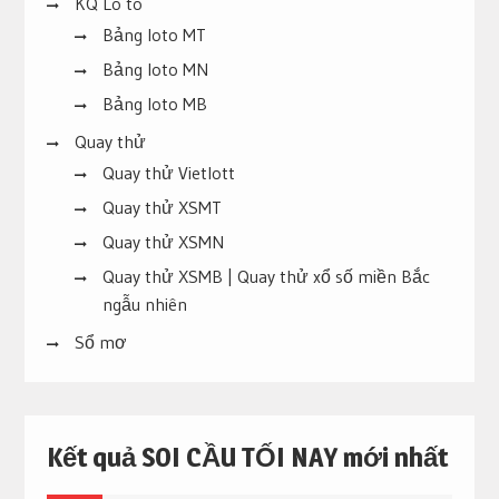
KQ Lô tô
Bảng loto MT
Bảng loto MN
Bảng loto MB
Quay thử
Quay thử Vietlott
Quay thử XSMT
Quay thử XSMN
Quay thử XSMB | Quay thử xổ số miền Bắc
ngẫu nhiên
Sổ mơ
Kết quả SOI CẦU TỐI NAY mới nhất