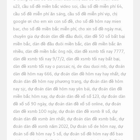
u23
,
cầu số đề miền bắc video soi
,
cầu số đề miễn phí 64
,
cầu số đề miễn phí ăn sáng
,
cầu số đề miễn phí vip
,
chị
google ơi cho em xin con số đề
,
cho số đề hôm nay mien
bac
,
cho số đề miền bắc miễn phí
,
cho xin số đề ngày mai
,
chuyên gia dự đoán dàn đề đầu đuôi
,
dàn đề 50 số bất bại
miền bắc
,
dàn đề đầu đuôi miền bắc
,
dàn đề miền bắc ăn
nhiều
,
dàn đề miền bắc ông nội
,
dàn đề xsmb tối nay 7777
,
dàn đề xsmb tối nay 9/7/2
,
dàn đề xsmb tối nay bất bại
,
dàn đề xsmb tối nay o passaic nj
,
de dau duoi mb
,
dự đoán
dàn đề hôm nay 666
,
dự đoán dàn đề hôm nay hay nhất
,
dự
đoán dàn đề hôm nay phương trang
,
dự đoán dàn đề hôm
nay sjc
,
dự đoán dàn đề hôm nay yên bái
,
dự đoán dàn đề
miền bắc hôm nay
,
dự đoán dàn đề xổ số 123
,
dự đoán dàn
đề xổ số 90 ngày
,
dự đoán dàn đề xổ số online
,
dự đoán
dàn đề xsmb 100 ngày
,
dự đoán dàn đề xsmb 8 số
,
dự
đoán dàn đề xsmb âm nhất
,
dự đoán dàn đề xsmb bắc
,
dự
đoán dàn đề xsmb năm 2022
,
Dự đoán số de hôm nay
,
dự
đoán số đề hôm nay 5 số
,
dự đoán số đề hôm nay đổ bao