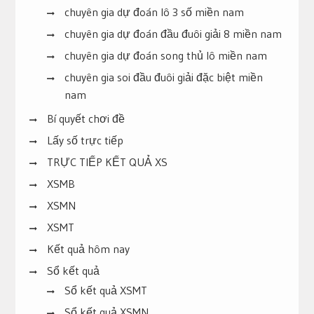
chuyên gia dự đoán lô 3 số miền nam
chuyên gia dự đoán đầu đuôi giải 8 miền nam
chuyên gia dự đoán song thủ lô miền nam
chuyên gia soi đầu đuôi giải đặc biệt miền
nam
Bí quyết chơi đề
Lấy số trực tiếp
TRỰC TIẾP KẾT QUẢ XS
XSMB
XSMN
XSMT
Kết quả hôm nay
Sổ kết quả
Sổ kết quả XSMT
Sổ kết quả XSMN