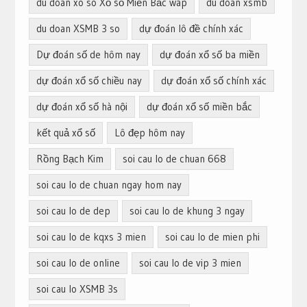
du doan xo so Xổ số Miền Bắc wap
du doan xsmb
du doan XSMB 3 so
dự đoán lô đề chính xác
Dự đoán số de hôm nay
dự đoán xổ số ba miền
dự đoán xổ số chiều nay
dự đoán xổ số chính xác
dự đoán xổ số hà nội
dự đoán xổ số miền bắc
kết quả xổ số
Lô đẹp hôm nay
Rồng Bạch Kim
soi cau lo de chuan 668
soi cau lo de chuan ngay hom nay
soi cau lo de dep
soi cau lo de khung 3 ngay
soi cau lo de kqxs 3 mien
soi cau lo de mien phi
soi cau lo de online
soi cau lo de vip 3 mien
soi cau lo XSMB 3s