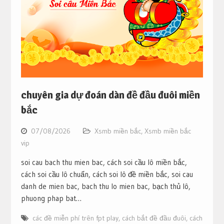
chuyên gia dự đoán dàn đề đầu đuôi miền
bắc
07/08/2026
Xsmb miền bắc
,
Xsmb miền bắc
vip
soi cau bach thu mien bac, cách soi cầu lô miền bắc,
cách soi cầu lô chuẩn, cách soi lô đề miền bắc, soi cau
danh de mien bac, bach thu lo mien bac, bạch thủ lô,
phuong phap bat…
các đề miễn phí trên fpt play
,
cách bắt đề đầu đuôi
,
cách