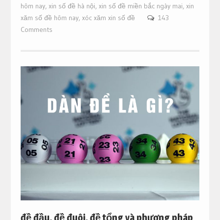
hôm nay
,
xin số đề hà nội
,
xin số đề miền bắc ngày mai
,
xin
xăm số đề hôm nay
,
xóc xăm xin số đề
143
Comments
đề đầu, đề đuôi, đề tổng và phương pháp