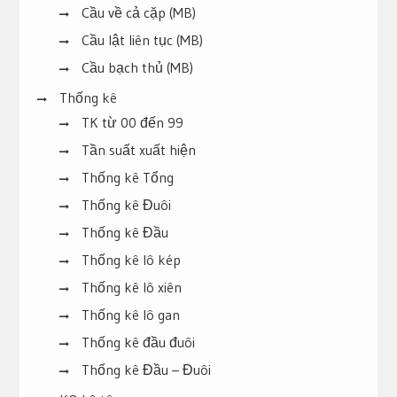
Cầu về cả cặp (MB)
Cầu lật liên tục (MB)
Cầu bạch thủ (MB)
Thống kê
TK từ 00 đến 99
Tần suất xuất hiện
Thống kê Tổng
Thống kê Đuôi
Thống kê Đầu
Thống kê lô kép
Thống kê lô xiên
Thống kê lô gan
Thống kê đầu đuôi
Thống kê Đầu – Đuôi