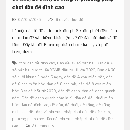
chơi dàn đề đỉnh cao
07/05/2026
Bí quyết chơi đề
Là một dân lô đề anh em không thể không biết đến cách
chơi dàn đề và những khái niệm về đề đầu, đề đuôi và đề
tổng. Đây là một Phương pháp chơi khá hay và phổ
biến, được…
chơi dàn đề đỉnh cao
,
Dàn đề 36 số bất bại
,
Dàn đề 36
số bất bại cực chuẩn XSMB đầu tư lãi lớn 2020
,
Dàn đề 36
số nuôi khung 3 hoặc 5 ngày
,
dàn đề 4 con miền bắc
,
dàn
đề 6 con miền bắc
,
dàn đề 8 con mb
,
dàn đề 8 con miền
bắc
,
Dàn đề bất tử 2020
,
dàn đề đánh
,
dàn đề đánh quanh
năm
,
Dàn đề đánh quanh năm là gì
,
dàn đề đầu đuôi miền
bắc
,
dàn đề đỉnh cao
,
đề đầu
,
đề đuôi
,
đề tổng
,
đề tổng
đỉnh cao
,
đề tổng và phương pháp chơi dàn đề đỉnh cao
,
phương pháp chơi dàn đề
,
phương pháp chơi dàn đề đỉnh
cao
2 Comments