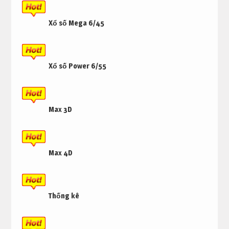
Xổ số Mega 6/45
Xổ số Power 6/55
Max 3D
Max 4D
Thống kê