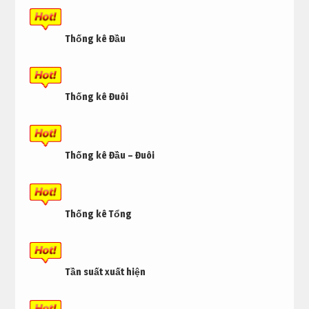
Thống kê Đầu
Thống kê Đuôi
Thống kê Đầu – Đuôi
Thống kê Tổng
Tần suất xuất hiện