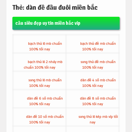
Thẻ:
dàn đề đầu đuôi miền bắc
cầu siêu đẹp uy tín miền bắc víp
bạch thủ lô mb chuẩn
bạch thủ đề mb chuẩn
100% tối nay
100% tối nay
bạch thủ lô 2 nháy mb
song thủ đề mb chuẩn
chuẩn 100% tối nay
100% tối nay
song thủ lô mb chuẩn
dàn đề 4 số mb chuẩn
100% tối nay
100% tối nay
dàn đề 6 số mb chuẩn
dàn đề 8 số mb chuẩn
100% tối nay
100% tối nay
dàn đề 10 số mb chuẩn
song thủ lô kép mb víp tối
100% tối nay
nay