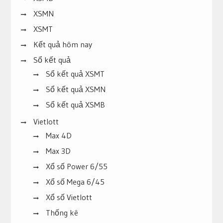
XSMN
XSMT
Kết quả hôm nay
Sổ kết quả
Sổ kết quả XSMT
Sổ kết quả XSMN
Sổ kết quả XSMB
Vietlott
Max 4D
Max 3D
Xổ số Power 6/55
Xổ số Mega 6/45
Xổ số Vietlott
Thống kê