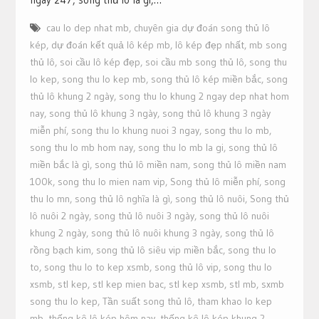
cau lo dep nhat mb
,
chuyên gia dự đoán song thủ lô
kép
,
dự đoán kết quả lô kép mb
,
lô kép đẹp nhất
,
mb song
thủ lô
,
soi cầu lô kép đẹp
,
soi cầu mb song thủ lô
,
song thu
lo kep
,
song thu lo kep mb
,
song thủ lô kép miền bắc
,
song
thủ lô khung 2 ngày
,
song thu lo khung 2 ngay dep nhat hom
nay
,
song thủ lô khung 3 ngày
,
song thủ lô khung 3 ngày
miễn phí
,
song thu lo khung nuoi 3 ngay
,
song thu lo mb
,
song thu lo mb hom nay
,
song thu lo mb la gi
,
song thủ lô
miền bắc là gì
,
song thủ lô miền nam
,
song thủ lô miền nam
100k
,
song thu lo mien nam vip
,
Song thủ lô miễn phí
,
song
thu lo mn
,
song thủ lô nghĩa là gì
,
song thủ lô nuôi
,
Song thủ
lô nuôi 2 ngày
,
song thủ lô nuôi 3 ngày
,
song thủ lô nuôi
khung 2 ngày
,
song thủ lô nuôi khung 3 ngày
,
song thủ lô
rồng bạch kim
,
song thủ lô siêu vip miền bắc
,
song thu lo
to
,
song thu lo to kep xsmb
,
song thủ lô vip
,
song thu lo
xsmb
,
stl kep
,
stl kep mien bac
,
stl kep xsmb
,
stl mb
,
sxmb
song thu lo kep
,
Tần suất song thủ lô
,
tham khao lo kep
mb
,
thống kê lô kép hôm nay
,
thống kê lô kép khung 2