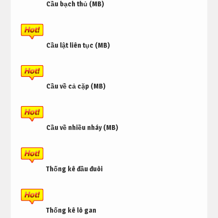
Cầu bạch thủ (MB)
Cầu lật liên tục (MB)
Cầu về cả cặp (MB)
Cầu về nhiều nháy (MB)
Thống kê đầu đuôi
Thống kê lô gan