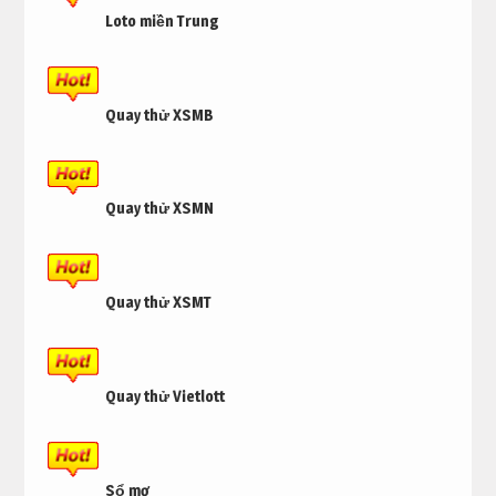
Loto miền Trung
Quay thử XSMB
Quay thử XSMN
Quay thử XSMT
Quay thử Vietlott
Sổ mơ