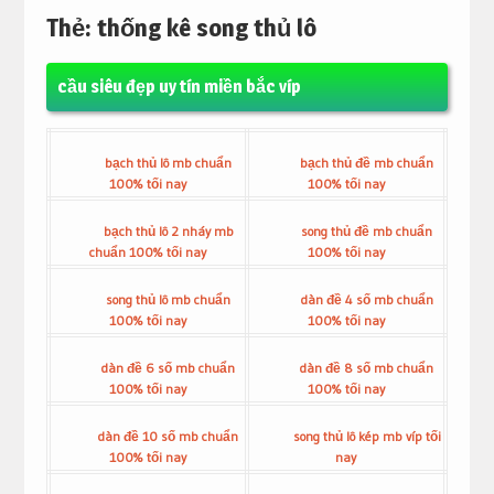
Thẻ:
thống kê song thủ lô
cầu siêu đẹp uy tín miền bắc víp
bạch thủ lô mb chuẩn
bạch thủ đề mb chuẩn
100% tối nay
100% tối nay
bạch thủ lô 2 nháy mb
song thủ đề mb chuẩn
chuẩn 100% tối nay
100% tối nay
song thủ lô mb chuẩn
dàn đề 4 số mb chuẩn
100% tối nay
100% tối nay
dàn đề 6 số mb chuẩn
dàn đề 8 số mb chuẩn
100% tối nay
100% tối nay
dàn đề 10 số mb chuẩn
song thủ lô kép mb víp tối
100% tối nay
nay