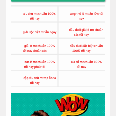
xỉu chủ mt chuẩn 100%
song thủ lô mt ăn lớn tối
tối nay
nay
đầu đuôi giải 8 mt chuẩn
giải đặc biệt mt ăn ngay
xác tối nay
giải 8 mt chuẩn 100%
đầu đuôi đặc biệt chuẩn
tối nay chuẩn xác
100% tối nay
bao lô mt chuẩn 100%
lô 3 số mt chuẩn 100%
tối nay phát tài
tối nay
cặp xỉu chủ mt vip ăn to
tối nay