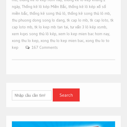
ngày
,
Thống kê lô kép Miền Bắc
,
thống kê lô kép xổ số
miền bắc
,
thống kê song thủ lô
,
thống kê song thủ lô mb
,
thu phuong dong song lo dang
,
tk cap lo mb
,
tk cap loto
,
tk
cap loto mb
,
tk lo kep mb tan tai
,
tư vấn 3 lô kép xsmb
,
xem kqxs song thủ lô kép
,
xem lo kep mien bac hom nay
,
xong thu lo kep
,
xong thu lo kep mien bac
,
xong thu lo to
kep
167 Comments
Search