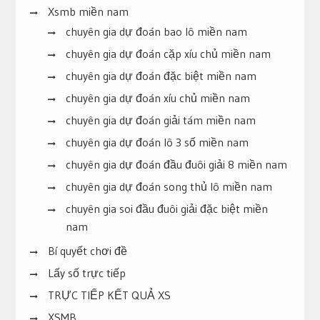
Xsmb miền nam
chuyên gia dự đoán bao lô miền nam
chuyên gia dự đoán cặp xíu chủ miền nam
chuyên gia dự đoán đặc biệt miền nam
chuyên gia dự đoán xíu chủ miền nam
chuyên gia dự đoán giải tám miền nam
chuyên gia dự đoán lô 3 số miền nam
chuyên gia dự đoán đầu đuôi giải 8 miền nam
chuyên gia dự đoán song thủ lô miền nam
chuyên gia soi đầu đuôi giải đặc biệt miền
nam
Bí quyết chơi đề
Lấy số trực tiếp
TRỰC TIẾP KẾT QUẢ XS
XSMB