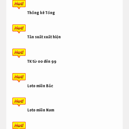
Thống kê Tổng
Tần suất xuất hiện
TK từ 00 đến 99
Loto miền Bắc
Loto miền Nam