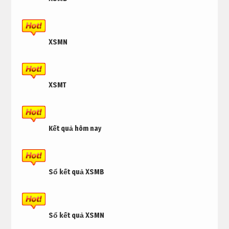
XSMN
XSMT
Kết quả hôm nay
Sổ kết quả XSMB
Sổ kết quả XSMN