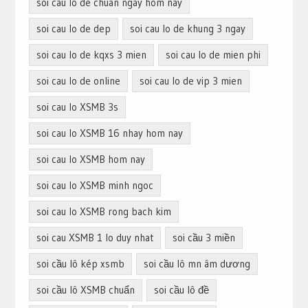
soi cau lo de chuan ngay hom nay
soi cau lo de dep
soi cau lo de khung 3 ngay
soi cau lo de kqxs 3 mien
soi cau lo de mien phi
soi cau lo de online
soi cau lo de vip 3 mien
soi cau lo XSMB 3s
soi cau lo XSMB 16 nhay hom nay
soi cau lo XSMB hom nay
soi cau lo XSMB minh ngoc
soi cau lo XSMB rong bach kim
soi cau XSMB 1 lo duy nhat
soi cầu 3 miền
soi cầu lô kép xsmb
soi cầu lô mn âm dương
soi cầu lô XSMB chuẩn
soi cầu lô đề