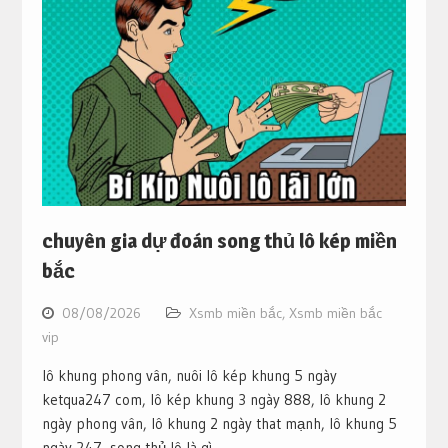
chuyên gia dự đoán song thủ lô kép miền
bắc
08/08/2026
Xsmb miền bắc
,
Xsmb miền bắc
vip
lô khung phong vân, nuôi lô kép khung 5 ngày
ketqua247 com, lô kép khung 3 ngày 888, lô khung 2
ngày phong vân, lô khung 2 ngày that mạnh, lô khung 5
ngày 247, song thủ lô là gì,…