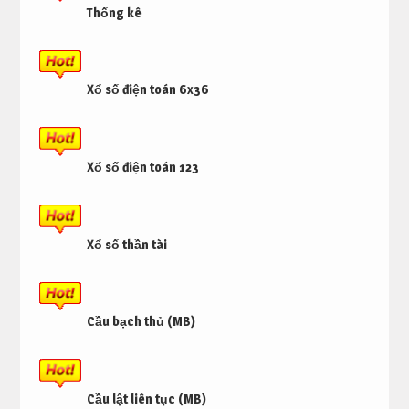
Thống kê
Xổ số điện toán 6x36
Xổ số điện toán 123
Xổ số thần tài
Cầu bạch thủ (MB)
Cầu lật liên tục (MB)