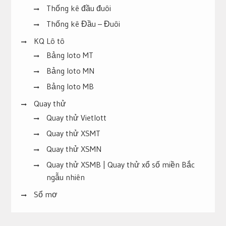
Thống kê đầu đuôi
Thống kê Đầu – Đuôi
KQ Lô tô
Bảng loto MT
Bảng loto MN
Bảng loto MB
Quay thử
Quay thử Vietlott
Quay thử XSMT
Quay thử XSMN
Quay thử XSMB | Quay thử xổ số miền Bắc
ngẫu nhiên
Sổ mơ