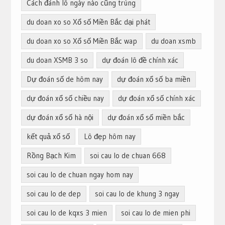
Cách đánh lô ngày nào cũng trúng
du doan xo so Xổ số Miền Bắc dại phát
du doan xo so Xổ số Miền Bắc wap
du doan xsmb
du doan XSMB 3 so
dự đoán lô đề chính xác
Dự đoán số de hôm nay
dự đoán xổ số ba miền
dự đoán xổ số chiều nay
dự đoán xổ số chính xác
dự đoán xổ số hà nội
dự đoán xổ số miền bắc
kết quả xổ số
Lô đẹp hôm nay
Rồng Bạch Kim
soi cau lo de chuan 668
soi cau lo de chuan ngay hom nay
soi cau lo de dep
soi cau lo de khung 3 ngay
soi cau lo de kqxs 3 mien
soi cau lo de mien phi