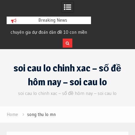
Breaking News
ền
chuyên gia dự đoán lô xiên 2 miền bắc
chuyên gia dự đoán
bắ
Skip
to
soi cau lo chinh xac – số đề
content
hôm nay – soi cau lo
soi cau lo chinh xac – số đề hôm nay – soi cau lo
Home
song thu lo mn