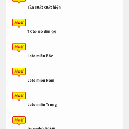
Tần suất xuất hiện
TK từ 00 đến 99
Loto miền Bắc
Loto miền Nam
Loto miền Trung
Quay thử XSMB