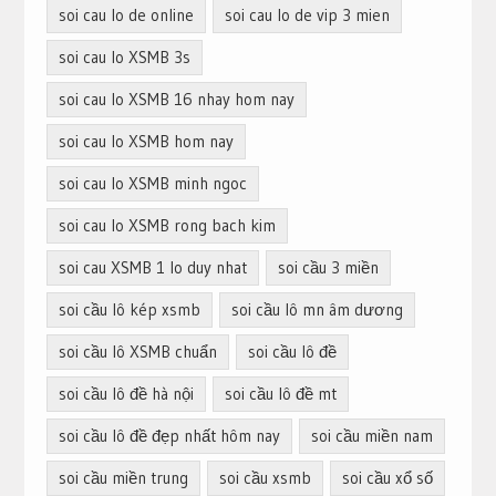
soi cau lo de online
soi cau lo de vip 3 mien
soi cau lo XSMB 3s
soi cau lo XSMB 16 nhay hom nay
soi cau lo XSMB hom nay
soi cau lo XSMB minh ngoc
soi cau lo XSMB rong bach kim
soi cau XSMB 1 lo duy nhat
soi cầu 3 miền
soi cầu lô kép xsmb
soi cầu lô mn âm dương
soi cầu lô XSMB chuẩn
soi cầu lô đề
soi cầu lô đề hà nội
soi cầu lô đề mt
soi cầu lô đề đẹp nhất hôm nay
soi cầu miền nam
soi cầu miền trung
soi cầu xsmb
soi cầu xổ số