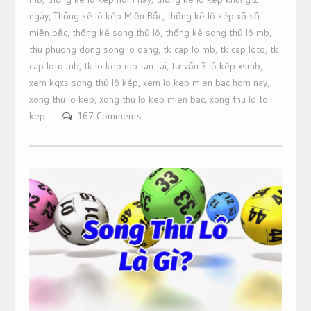
ngày
,
Thống kê lô kép Miền Bắc
,
thống kê lô kép xổ số
miền bắc
,
thống kê song thủ lô
,
thống kê song thủ lô mb
,
thu phuong dong song lo dang
,
tk cap lo mb
,
tk cap loto
,
tk
cap loto mb
,
tk lo kep mb tan tai
,
tư vấn 3 lô kép xsmb
,
xem kqxs song thủ lô kép
,
xem lo kep mien bac hom nay
,
xong thu lo kep
,
xong thu lo kep mien bac
,
xong thu lo to
kep
167 Comments