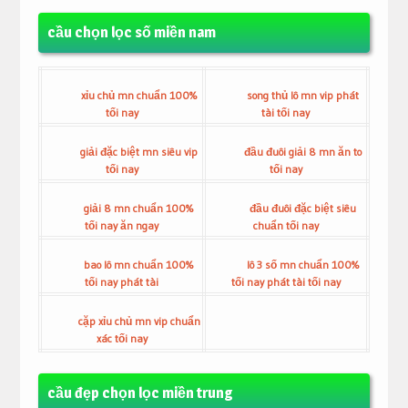
cầu chọn lọc số miền nam
xỉu chủ mn chuẩn 100%
song thủ lô mn vip phát
tối nay
tài tối nay
giải đặc biệt mn siêu vip
đầu đuôi giải 8 mn ăn to
tối nay
tối nay
giải 8 mn chuẩn 100%
đầu đuôi đặc biệt siêu
tối nay ăn ngay
chuẩn tối nay
bao lô mn chuẩn 100%
lô 3 số mn chuẩn 100%
tối nay phát tài
tối nay phát tài tối nay
cặp xỉu chủ mn vip chuẩn
xác tối nay
cầu đẹp chọn lọc miền trung