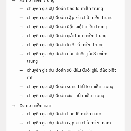
chuyên gia dự đoán bao lô miền trung
chuyên gia dự đoán cặp xíu chủ miền trung
chuyên gia dự đoán đặc biệt miền trung
chuyên gia dự đoán giải tám miền trung
chuyên gia dự đoán lô 3 số miền trung
chuyên gia dự đoán đầu đuôi giải 8 miền
trung
chuyên gia dự đoán sớ đầu đuôi giải đặc biệt
mt
chuyên gia dự đoán song thủ lô miền trung
chuyên gia dự đoán xíu chủ miền trung
Xsmb miền nam
chuyên gia dự đoán bao lô miền nam
chuyên gia dự đoán cặp xíu chủ miền nam