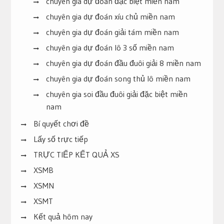
chuyên gia dự đoán đặc biệt miền nam
chuyên gia dự đoán xíu chủ miền nam
chuyên gia dự đoán giải tám miền nam
chuyên gia dự đoán lô 3 số miền nam
chuyên gia dự đoán đầu đuôi giải 8 miền nam
chuyên gia dự đoán song thủ lô miền nam
chuyên gia soi đầu đuôi giải đặc biệt miền
nam
Bí quyết chơi đề
Lấy số trực tiếp
TRỰC TIẾP KẾT QUẢ XS
XSMB
XSMN
XSMT
Kết quả hôm nay