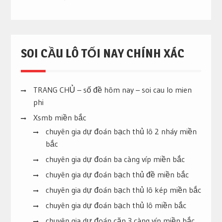
SOI CẦU LÔ TỐI NAY CHÍNH XÁC
TRANG CHỦ – số đề hôm nay – soi cau lo mien
phi
Xsmb miền bắc
chuyên gia dự đoán bạch thủ lô 2 nháy miền
bắc
chuyên gia dự đoán ba càng víp miền bắc
chuyên gia dự đoán bạch thủ đề miền bắc
chuyên gia dự đoán bạch thủ lô kép miền bắc
chuyên gia dự đoán bạch thủ lô miền bắc
chuyên gia dự đoán cặp 3 càng víp miền bắc