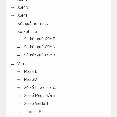
XSMN
XSMT
Kết quả hôm nay
Sổ kết quả
Sổ kết quả XSMT
Sổ kết quả XSMN
Sổ kết quả XSMB
Vietlott
Max 4D
Max 3D
Xổ số Power 6/55
Xổ số Mega 6/45
Xổ số Vietlott
Thống kê