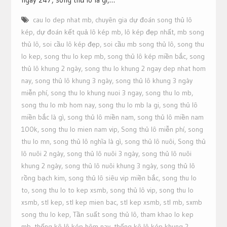
cau lo dep nhat mb
,
chuyên gia dự đoán song thủ lô
kép
,
dự đoán kết quả lô kép mb
,
lô kép đẹp nhất
,
mb song
thủ lô
,
soi cầu lô kép đẹp
,
soi cầu mb song thủ lô
,
song thu
lo kep
,
song thu lo kep mb
,
song thủ lô kép miền bắc
,
song
thủ lô khung 2 ngày
,
song thu lo khung 2 ngay dep nhat hom
nay
,
song thủ lô khung 3 ngày
,
song thủ lô khung 3 ngày
miễn phí
,
song thu lo khung nuoi 3 ngay
,
song thu lo mb
,
song thu lo mb hom nay
,
song thu lo mb la gi
,
song thủ lô
miền bắc là gì
,
song thủ lô miền nam
,
song thủ lô miền nam
100k
,
song thu lo mien nam vip
,
Song thủ lô miễn phí
,
song
thu lo mn
,
song thủ lô nghĩa là gì
,
song thủ lô nuôi
,
Song thủ
lô nuôi 2 ngày
,
song thủ lô nuôi 3 ngày
,
song thủ lô nuôi
khung 2 ngày
,
song thủ lô nuôi khung 3 ngày
,
song thủ lô
rồng bạch kim
,
song thủ lô siêu vip miền bắc
,
song thu lo
to
,
song thu lo to kep xsmb
,
song thủ lô vip
,
song thu lo
xsmb
,
stl kep
,
stl kep mien bac
,
stl kep xsmb
,
stl mb
,
sxmb
song thu lo kep
,
Tần suất song thủ lô
,
tham khao lo kep
mb
,
thống kê lô kép hôm nay
,
thống kê lô kép khung 2