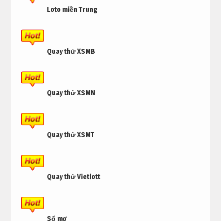
Loto miền Trung
Quay thử XSMB
Quay thử XSMN
Quay thử XSMT
Quay thử Vietlott
Sổ mơ