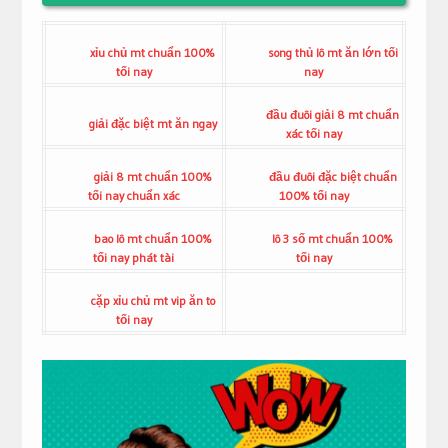
xỉu chủ mt chuẩn 100%
song thủ lô mt ăn lớn tối
tối nay
nay
đầu đuôi giải 8 mt chuẩn
giải đặc biệt mt ăn ngay
xác tối nay
giải 8 mt chuẩn 100%
đầu đuôi đặc biệt chuẩn
tối nay chuẩn xác
100% tối nay
bao lô mt chuẩn 100%
lô 3 số mt chuẩn 100%
tối nay phát tài
tối nay
cặp xỉu chủ mt vip ăn to
tối nay