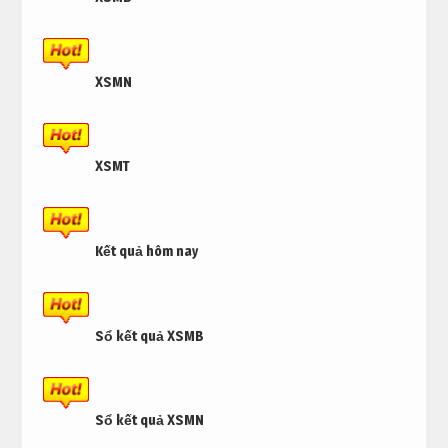
XSMN
XSMT
Kết quả hôm nay
Sổ kết quả XSMB
Sổ kết quả XSMN