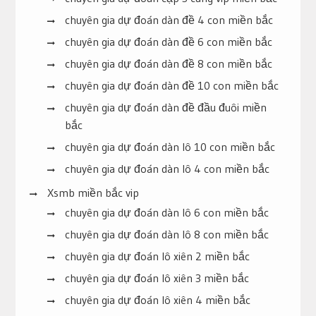
chuyên gia dự đoán dàn đề 4 con miền bắc
chuyên gia dự đoán dàn đề 6 con miền bắc
chuyên gia dự đoán dàn đề 8 con miền bắc
chuyên gia dự đoán dàn đề 10 con miền bắc
chuyên gia dự đoán dàn đề đầu đuôi miền
bắc
chuyên gia dự đoán dàn lô 10 con miền bắc
chuyên gia dự đoán dàn lô 4 con miền bắc
Xsmb miền bắc vip
chuyên gia dự đoán dàn lô 6 con miền bắc
chuyên gia dự đoán dàn lô 8 con miền bắc
chuyên gia dự đoán lô xiên 2 miền bắc
chuyên gia dự đoán lô xiên 3 miền bắc
chuyên gia dự đoán lô xiên 4 miền bắc