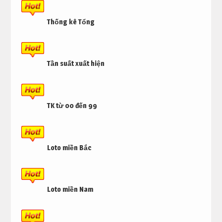
Thống kê Tổng
Tần suất xuất hiện
TK từ 00 đến 99
Loto miền Bắc
Loto miền Nam