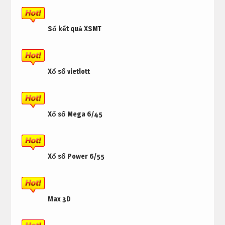
Sổ kết quả XSMT
Xổ số vietlott
Xổ số Mega 6/45
Xổ số Power 6/55
Max 3D