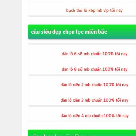
bạch thủ lô kép mb vip tối nay
cầu siêu đẹp chọn lọc miền bắc
dàn lô 6 số mb chuẩn 100% tối nay
dàn lô 8 số mb chuẩn 100% tối nay
dàn lô xiên 2 mb chuẩn 100% tối nay
dàn lô xiên 3 mb chuẩn 100% tối nay
dàn lô xiên 4 mb chuẩn 100% tối nay