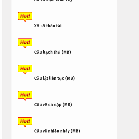
Xổ số thần tài
Cầu bạch thủ (MB)
Cầu lật liên tục (MB)
Cầu về cả cặp (MB)
Cầu về nhiều nháy (MB)