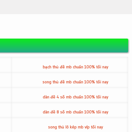
bạch thủ đề mb chuẩn 100% tối nay
song thủ đề mb chuẩn 100% tối nay
dàn đề 4 số mb chuẩn 100% tối nay
dàn đề 8 số mb chuẩn 100% tối nay
song thủ lô kép mb víp tối nay