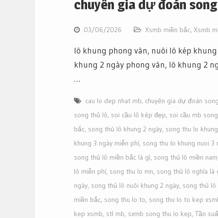
chuyên gia dự đoán song
03/06/2026
Xsmb miền bắc
,
Xsmb mi
lô khung phong vân, nuôi lô kép khung
khung 2 ngày phong vân, lô khung 2 ngà
…
cau lo dep nhat mb
,
chuyên gia dự đoán song
song thủ lô
,
soi cầu lô kép đẹp
,
soi cầu mb song
bắc
,
song thủ lô khung 2 ngày
,
song thu lo khun
khung 3 ngày miễn phí
,
song thu lo khung nuoi 3
song thủ lô miền bắc là gì
,
song thủ lô miền nam
lô miễn phí
,
song thu lo mn
,
song thủ lô nghĩa là 
ngày
,
song thủ lô nuôi khung 2 ngày
,
song thủ lô
miền bắc
,
song thu lo to
,
song thu lo to kep xsm
kep xsmb
,
stl mb
,
sxmb song thu lo kep
,
Tần suấ