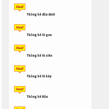
Thống kê đầu đuôi
Thống kê lô gan
Thống kê lô xiên
Thống kê lô kép
Thống kê Đầu