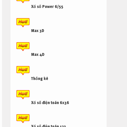
Xổ số Power 6/55
Max 3D
Max 4D
Thống kê
Xổ số điện toán 6x36
Xổ số điện toán 123