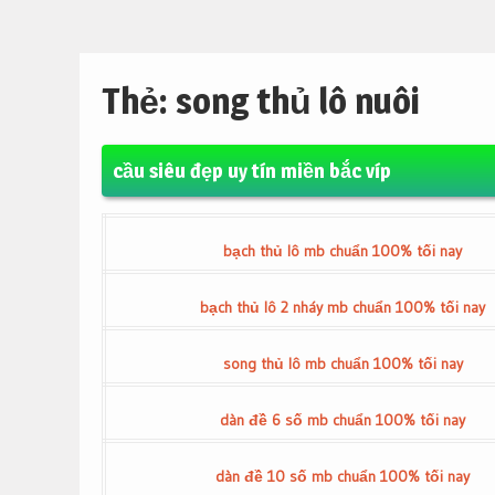
Thẻ:
song thủ lô nuôi
cầu siêu đẹp uy tín miền bắc víp
bạch thủ lô mb chuẩn 100% tối nay
bạch thủ lô 2 nháy mb chuẩn 100% tối nay
song thủ lô mb chuẩn 100% tối nay
dàn đề 6 số mb chuẩn 100% tối nay
dàn đề 10 số mb chuẩn 100% tối nay