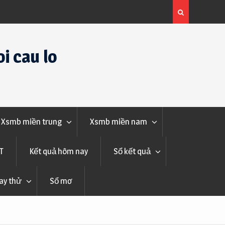
chuyên gia dự đoán bạch thủ lô 2 nháy miền bắc
i cau lo
Xsmb miền trung
Xsmb miền nam
T
Kết quả hôm nay
Sổ kết quả
ay thử
Sổ mơ