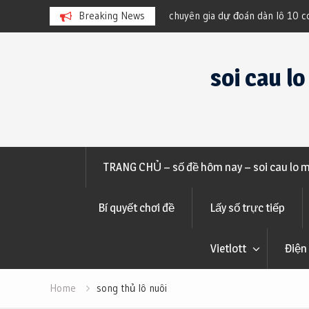
ô xiên 2 miền bắc
Breaking News
chuyên gia dự đoán dàn lô 10 
Skip
to
soi cau l
content
TRANG CHỦ – số đề hôm nay – soi cau lo m
Bí quyết chơi đề
Lấy số trực tiếp
Vietlott
Điện
Home
song thủ lô nuôi