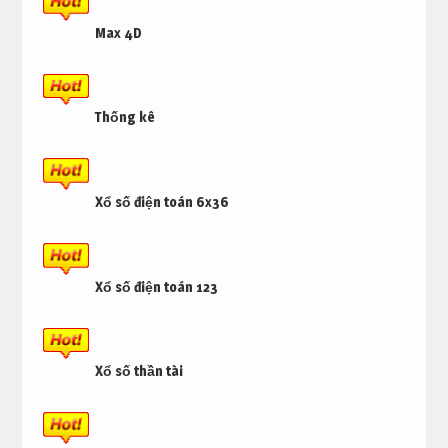
Max 4D
Thống kê
Xổ số điện toán 6x36
Xổ số điện toán 123
Xổ số thần tài