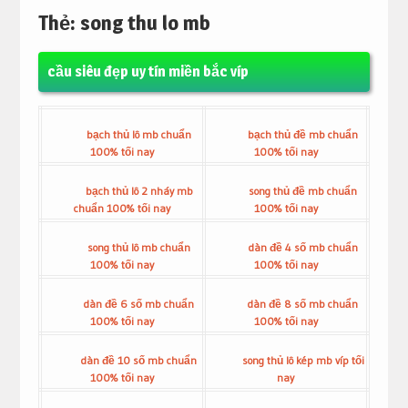
Thẻ:
song thu lo mb
cầu siêu đẹp uy tín miền bắc víp
bạch thủ lô mb chuẩn
bạch thủ đề mb chuẩn
100% tối nay
100% tối nay
bạch thủ lô 2 nháy mb
song thủ đề mb chuẩn
chuẩn 100% tối nay
100% tối nay
song thủ lô mb chuẩn
dàn đề 4 số mb chuẩn
100% tối nay
100% tối nay
dàn đề 6 số mb chuẩn
dàn đề 8 số mb chuẩn
100% tối nay
100% tối nay
dàn đề 10 số mb chuẩn
song thủ lô kép mb víp tối
100% tối nay
nay