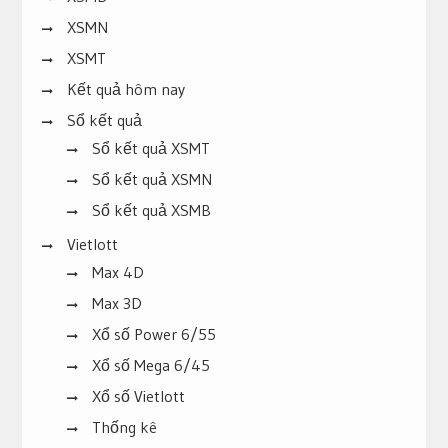
XSMN
XSMT
Kết quả hôm nay
Sổ kết quả
Sổ kết quả XSMT
Sổ kết quả XSMN
Sổ kết quả XSMB
Vietlott
Max 4D
Max 3D
Xổ số Power 6/55
Xổ số Mega 6/45
Xổ số Vietlott
Thống kê