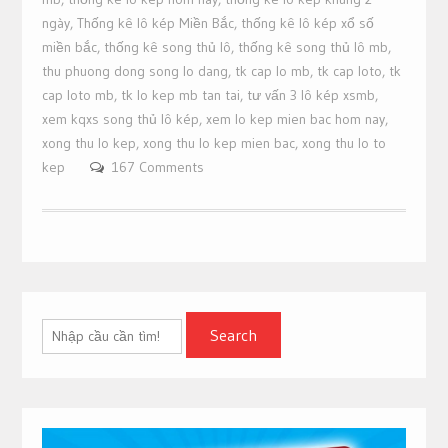
ngày
,
Thống kê lô kép Miền Bắc
,
thống kê lô kép xổ số
miền bắc
,
thống kê song thủ lô
,
thống kê song thủ lô mb
,
thu phuong dong song lo dang
,
tk cap lo mb
,
tk cap loto
,
tk
cap loto mb
,
tk lo kep mb tan tai
,
tư vấn 3 lô kép xsmb
,
xem kqxs song thủ lô kép
,
xem lo kep mien bac hom nay
,
xong thu lo kep
,
xong thu lo kep mien bac
,
xong thu lo to
kep
167 Comments
Search