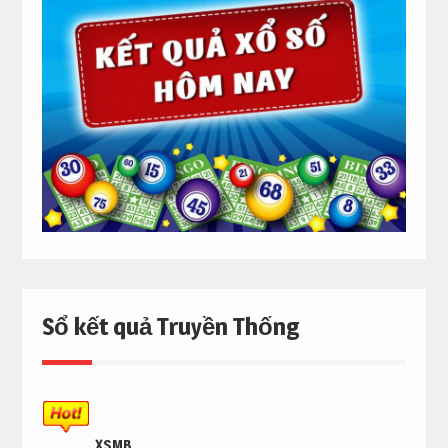
Sổ kết quả Truyền Thống
XSMB