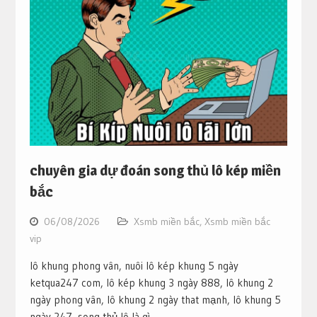
chuyên gia dự đoán song thủ lô kép miền
bắc
06/08/2026
Xsmb miền bắc
,
Xsmb miền bắc
vip
lô khung phong vân, nuôi lô kép khung 5 ngày
ketqua247 com, lô kép khung 3 ngày 888, lô khung 2
ngày phong vân, lô khung 2 ngày that mạnh, lô khung 5
ngày 247, song thủ lô là gì,…