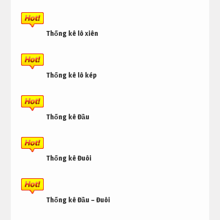
Thống kê lô xiên
Thống kê lô kép
Thống kê Đầu
Thống kê Đuôi
Thống kê Đầu – Đuôi