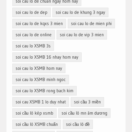
soi cau lo de chuan ngay hom nay
soi cau lo de dep
soi cau lo de khung 3 ngay
soi cau lo de kqxs 3 mien
soi cau lo de mien phi
soi cau lo de online
soi cau lo de vip 3 mien
soi cau lo XSMB 3s
soi cau lo XSMB 16 nhay hom nay
soi cau lo XSMB hom nay
soi cau lo XSMB minh ngoc
soi cau lo XSMB rong bach kim
soi cau XSMB 1 lo duy nhat
soi cầu 3 miền
soi cầu lô kép xsmb
soi cầu lô mn âm dương
soi cầu lô XSMB chuẩn
soi cầu lô đề