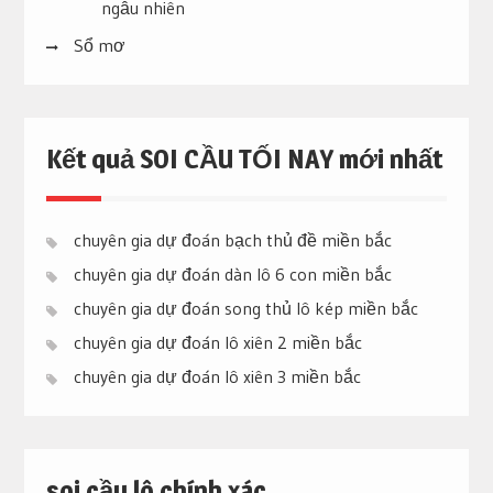
ngẫu nhiên
Sổ mơ
Kết quả SOI CẦU TỐI NAY mới nhất
chuyên gia dự đoán bạch thủ đề miền bắc
chuyên gia dự đoán dàn lô 6 con miền bắc
chuyên gia dự đoán song thủ lô kép miền bắc
chuyên gia dự đoán lô xiên 2 miền bắc
chuyên gia dự đoán lô xiên 3 miền bắc
soi cầu lô chính xác