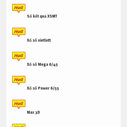
Sổ kết quả XSMT
Xổ số vietlott
Xổ số Mega 6/45
Xổ số Power 6/55
Max 3D