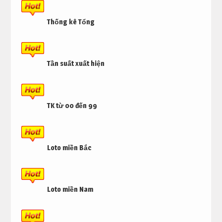
Thống kê Tổng
Tần suất xuất hiện
TK từ 00 đến 99
Loto miền Bắc
Loto miền Nam