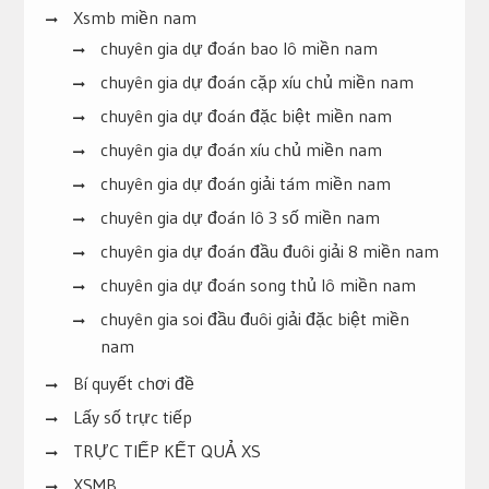
Xsmb miền nam
chuyên gia dự đoán bao lô miền nam
chuyên gia dự đoán cặp xíu chủ miền nam
chuyên gia dự đoán đặc biệt miền nam
chuyên gia dự đoán xíu chủ miền nam
chuyên gia dự đoán giải tám miền nam
chuyên gia dự đoán lô 3 số miền nam
chuyên gia dự đoán đầu đuôi giải 8 miền nam
chuyên gia dự đoán song thủ lô miền nam
chuyên gia soi đầu đuôi giải đặc biệt miền
nam
Bí quyết chơi đề
Lấy số trực tiếp
TRỰC TIẾP KẾT QUẢ XS
XSMB