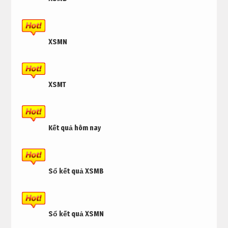
XSMN
XSMT
Kết quả hôm nay
Sổ kết quả XSMB
Sổ kết quả XSMN