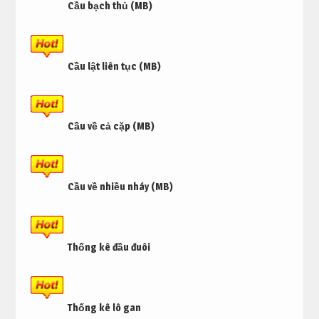
Cầu bạch thủ (MB)
Cầu lật liên tục (MB)
Cầu về cả cặp (MB)
Cầu về nhiều nháy (MB)
Thống kê đầu đuôi
Thống kê lô gan