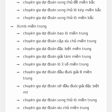
chuyên gia dự đoán song thủ đề miền bắc
chuyên gia dự đoán song thủ lô kép miền bắc
chuyên gia dự đoán song thủ lô miền bắc
Xsmb miền trung
chuyên gia dự đoán bao lô miền trung
chuyên gia dự đoán cặp xíu chủ miền trung
chuyên gia dự đoán đặc biệt miền trung
chuyên gia dự đoán giải tám miền trung
chuyên gia dự đoán lô 3 số miền trung
chuyên gia dự đoán đầu đuôi giải 8 miền
trung
chuyên gia dự đoán sớ đầu đuôi giải đặc biệt
mt
chuyên gia dự đoán song thủ lô miền trung
chuyên gia dự đoán xíu chủ miền trung