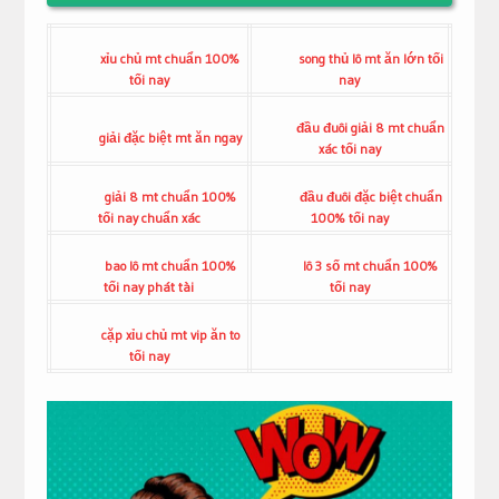
xỉu chủ mt chuẩn 100%
song thủ lô mt ăn lớn tối
tối nay
nay
đầu đuôi giải 8 mt chuẩn
giải đặc biệt mt ăn ngay
xác tối nay
giải 8 mt chuẩn 100%
đầu đuôi đặc biệt chuẩn
tối nay chuẩn xác
100% tối nay
bao lô mt chuẩn 100%
lô 3 số mt chuẩn 100%
tối nay phát tài
tối nay
cặp xỉu chủ mt vip ăn to
tối nay