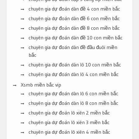
chuyên gia dự đoán dàn đề 4 con miền bắc
chuyên gia dự đoán dàn đề 6 con miền bắc
chuyên gia dự đoán dàn đề 8 con miền bắc
chuyên gia dự đoán dàn đề 10 con miền bắc
chuyên gia dự đoán dàn đề đầu đuôi miền
bắc
chuyên gia dự đoán dàn lô 10 con miền bắc
chuyên gia dự đoán dàn lô 4 con miền bắc
Xsmb miền bắc vip
chuyên gia dự đoán dàn lô 6 con miền bắc
chuyên gia dự đoán dàn lô 8 con miền bắc
chuyên gia dự đoán lô xiên 2 miền bắc
chuyên gia dự đoán lô xiên 3 miền bắc
chuyên gia dự đoán lô xiên 4 miền bắc