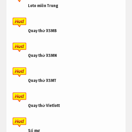
Loto miền Trung
Quay thử XSMB
Quay thử XSMN
Quay thử XSMT
Quay thử Vietlott
Sổ mơ