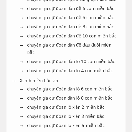
chuyên gia dự đoán dàn đề 4 con miền bắc
chuyên gia dự đoán dàn đề 6 con miền bắc
chuyên gia dự đoán dàn đề 8 con miền bắc
chuyên gia dự đoán dàn đề 10 con miền bắc
chuyên gia dự đoán dàn đề đầu đuôi miền
bắc
chuyên gia dự đoán dàn lô 10 con miền bắc
chuyên gia dự đoán dàn lô 4 con miền bắc
Xsmb miền bắc vip
chuyên gia dự đoán dàn lô 6 con miền bắc
chuyên gia dự đoán dàn lô 8 con miền bắc
chuyên gia dự đoán lô xiên 2 miền bắc
chuyên gia dự đoán lô xiên 3 miền bắc
chuyên gia dự đoán lô xiên 4 miền bắc