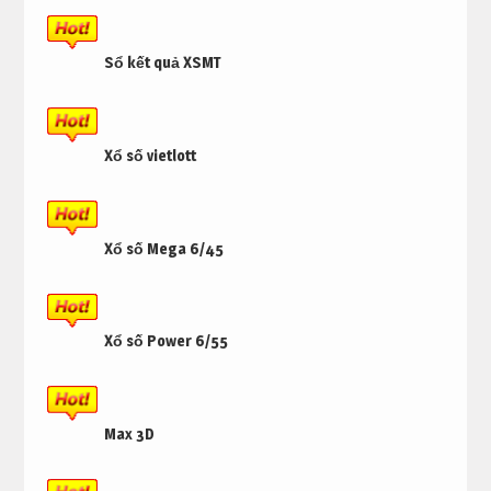
Sổ kết quả XSMT
Xổ số vietlott
Xổ số Mega 6/45
Xổ số Power 6/55
Max 3D