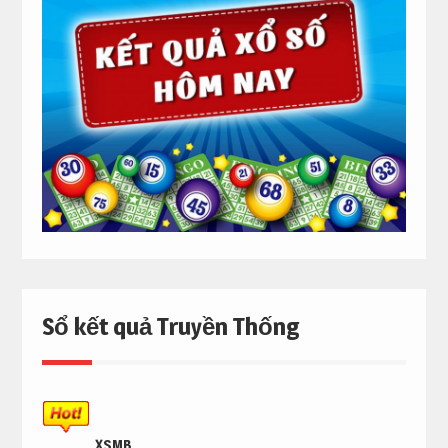
Sổ kết quả Truyền Thống
XSMB