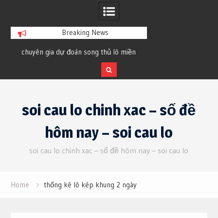
Breaking News
hủ lô miền
chuyên gia dự đoán dàn lô 10 con miền
chuyên g
bắc
Skip
to
soi cau lo chinh xac – số đề
content
hôm nay – soi cau lo
soi cau lo chinh xac – số đề hôm nay – soi cau lo
Home
thống kê lô kép khung 2 ngày