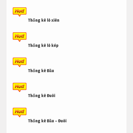
Thống kê lô xiên
Thống kê lô kép
Thống kê Đầu
Thống kê Đuôi
Thống kê Đầu – Đuôi