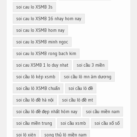
soi cau lo XSMB 3s
soi cau lo XSMB 16 nhay hom nay
soi cau lo XSMB hom nay
soi cau lo XSMB minh ngoc
soi cau lo XSMB rong bach kim
soi cau XSMB 1 lo duy nhat
soi cầu 3 miền
soi cầu lô kép xsmb
soi cầu lô mn âm dương
soi cầu lô XSMB chuẩn
soi cầu lô đề
soi cầu lô đề hà nội
soi cầu lô đề mt
soi cầu lô đề đẹp nhất hôm nay
soi cầu miền nam
soi cầu miền trung
soi cầu xsmb
soi cầu xổ số
soi lô xiên
song thủ lô miền nam