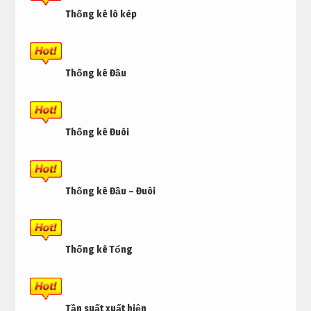
Thống kê lô kép
Thống kê Đầu
Thống kê Đuôi
Thống kê Đầu – Đuôi
Thống kê Tổng
Tần suất xuất hiện