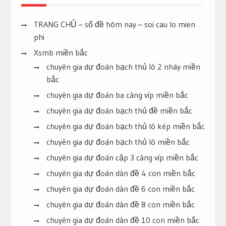
TRANG CHỦ – số đề hôm nay – soi cau lo mien
phi
Xsmb miền bắc
chuyên gia dự đoán bạch thủ lô 2 nháy miền
bắc
chuyên gia dự đoán ba càng víp miền bắc
chuyên gia dự đoán bạch thủ đề miền bắc
chuyên gia dự đoán bạch thủ lô kép miền bắc
chuyên gia dự đoán bạch thủ lô miền bắc
chuyên gia dự đoán cặp 3 càng víp miền bắc
chuyên gia dự đoán dàn đề 4 con miền bắc
chuyên gia dự đoán dàn đề 6 con miền bắc
chuyên gia dự đoán dàn đề 8 con miền bắc
chuyên gia dự đoán dàn đề 10 con miền bắc