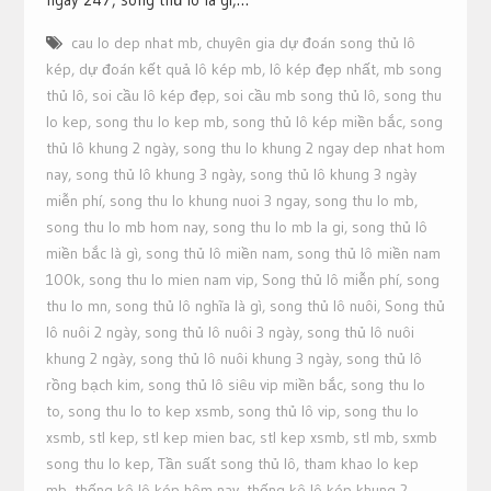
cau lo dep nhat mb
,
chuyên gia dự đoán song thủ lô
kép
,
dự đoán kết quả lô kép mb
,
lô kép đẹp nhất
,
mb song
thủ lô
,
soi cầu lô kép đẹp
,
soi cầu mb song thủ lô
,
song thu
lo kep
,
song thu lo kep mb
,
song thủ lô kép miền bắc
,
song
thủ lô khung 2 ngày
,
song thu lo khung 2 ngay dep nhat hom
nay
,
song thủ lô khung 3 ngày
,
song thủ lô khung 3 ngày
miễn phí
,
song thu lo khung nuoi 3 ngay
,
song thu lo mb
,
song thu lo mb hom nay
,
song thu lo mb la gi
,
song thủ lô
miền bắc là gì
,
song thủ lô miền nam
,
song thủ lô miền nam
100k
,
song thu lo mien nam vip
,
Song thủ lô miễn phí
,
song
thu lo mn
,
song thủ lô nghĩa là gì
,
song thủ lô nuôi
,
Song thủ
lô nuôi 2 ngày
,
song thủ lô nuôi 3 ngày
,
song thủ lô nuôi
khung 2 ngày
,
song thủ lô nuôi khung 3 ngày
,
song thủ lô
rồng bạch kim
,
song thủ lô siêu vip miền bắc
,
song thu lo
to
,
song thu lo to kep xsmb
,
song thủ lô vip
,
song thu lo
xsmb
,
stl kep
,
stl kep mien bac
,
stl kep xsmb
,
stl mb
,
sxmb
song thu lo kep
,
Tần suất song thủ lô
,
tham khao lo kep
mb
,
thống kê lô kép hôm nay
,
thống kê lô kép khung 2