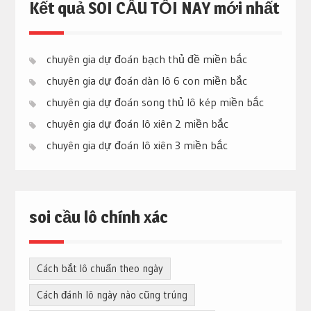
Kết quả SOI CẦU TỐI NAY mới nhất
chuyên gia dự đoán bạch thủ đề miền bắc
chuyên gia dự đoán dàn lô 6 con miền bắc
chuyên gia dự đoán song thủ lô kép miền bắc
chuyên gia dự đoán lô xiên 2 miền bắc
chuyên gia dự đoán lô xiên 3 miền bắc
soi cầu lô chính xác
Cách bắt lô chuẩn theo ngày
Cách đánh lô ngày nào cũng trúng