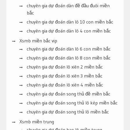
chuyên gia dự đoán dàn đề đầu đuôi miền
bắc
chuyên gia dự đoán dàn lô 10 con miền bắc
chuyên gia dự đoán dàn lô 4 con miền bắc
Xsmb miền bắc vip
chuyên gia dự đoán dàn lô 6 con miền bắc
chuyên gia dự đoán dàn lô 8 con miền bắc
chuyên gia dự đoán lô xiên 2 miền bắc
chuyên gia dự đoán lô xiên 3 miền bắc
chuyên gia dự đoán lô xiên 4 miền bắc
chuyên gia dự đoán song thủ đề miền bắc
chuyên gia dự đoán song thủ lô kép miền bắc
chuyên gia dự đoán song thủ lô miền bắc
Xsmb miền trung
chuyên gia dự đoán bao lô miền trung