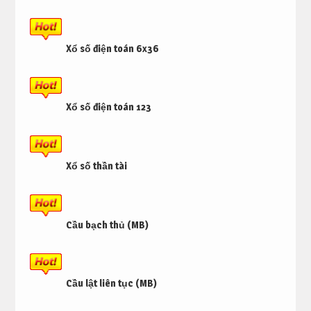
Xổ số điện toán 6x36
Xổ số điện toán 123
Xổ số thần tài
Cầu bạch thủ (MB)
Cầu lật liên tục (MB)