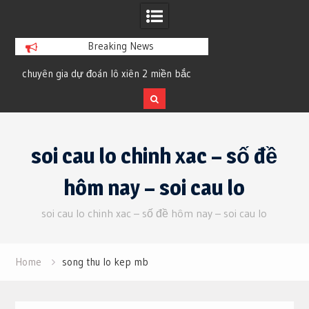
Breaking News
chuyên gia dự đoán lô xiên 2 miền bắc
chuyên gia dự đoán
bắ
Skip
to
soi cau lo chinh xac – số đề
content
hôm nay – soi cau lo
soi cau lo chinh xac – số đề hôm nay – soi cau lo
Home
song thu lo kep mb