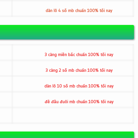
dàn lô 4 số mb chuẩn 100% tối nay
3 càng miền bắc chuẩn 100% tối nay
3 càng 2 số mb chuẩn 100% tối nay
dàn lô 10 số mb chuẩn 100% tối nay
đề đầu đuôi mb chuẩn 100% tối nay