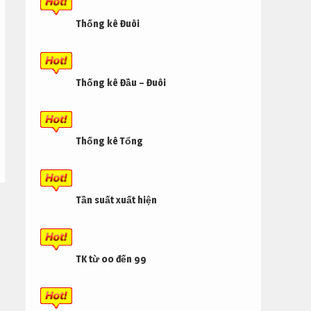
Thống kê Đuôi
Thống kê Đầu – Đuôi
Thống kê Tổng
Tần suất xuất hiện
TK từ 00 đến 99