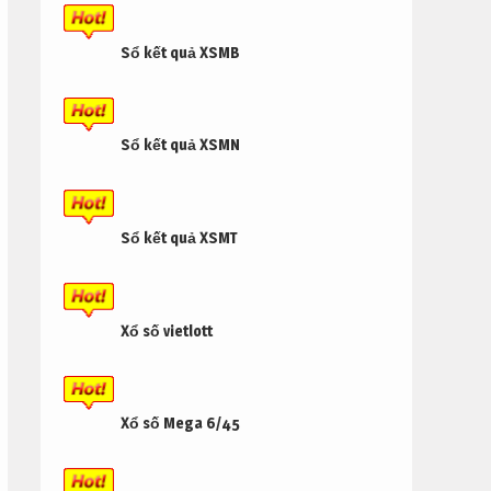
Sổ kết quả XSMB
Sổ kết quả XSMN
Sổ kết quả XSMT
Xổ số vietlott
Xổ số Mega 6/45