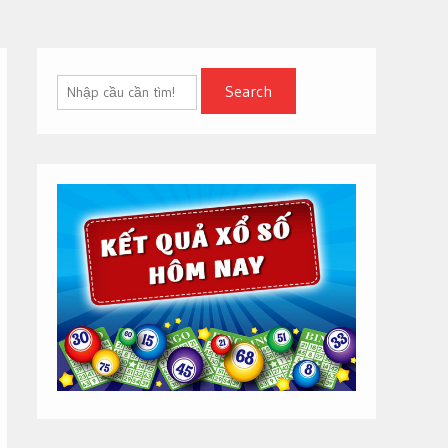
Search