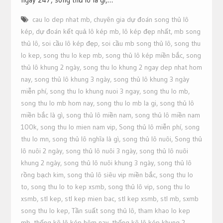
cau lo dep nhat mb
,
chuyên gia dự đoán song thủ lô
kép
,
dự đoán kết quả lô kép mb
,
lô kép đẹp nhất
,
mb song
thủ lô
,
soi cầu lô kép đẹp
,
soi cầu mb song thủ lô
,
song thu
lo kep
,
song thu lo kep mb
,
song thủ lô kép miền bắc
,
song
thủ lô khung 2 ngày
,
song thu lo khung 2 ngay dep nhat hom
nay
,
song thủ lô khung 3 ngày
,
song thủ lô khung 3 ngày
miễn phí
,
song thu lo khung nuoi 3 ngay
,
song thu lo mb
,
song thu lo mb hom nay
,
song thu lo mb la gi
,
song thủ lô
miền bắc là gì
,
song thủ lô miền nam
,
song thủ lô miền nam
100k
,
song thu lo mien nam vip
,
Song thủ lô miễn phí
,
song
thu lo mn
,
song thủ lô nghĩa là gì
,
song thủ lô nuôi
,
Song thủ
lô nuôi 2 ngày
,
song thủ lô nuôi 3 ngày
,
song thủ lô nuôi
khung 2 ngày
,
song thủ lô nuôi khung 3 ngày
,
song thủ lô
rồng bạch kim
,
song thủ lô siêu vip miền bắc
,
song thu lo
to
,
song thu lo to kep xsmb
,
song thủ lô vip
,
song thu lo
xsmb
,
stl kep
,
stl kep mien bac
,
stl kep xsmb
,
stl mb
,
sxmb
song thu lo kep
,
Tần suất song thủ lô
,
tham khao lo kep
mb
,
thống kê lô kép hôm nay
,
thống kê lô kép khung 2