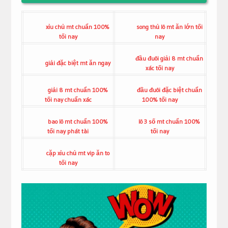
xỉu chủ mt chuẩn 100%
song thủ lô mt ăn lớn tối
tối nay
nay
đầu đuôi giải 8 mt chuẩn
giải đặc biệt mt ăn ngay
xác tối nay
giải 8 mt chuẩn 100%
đầu đuôi đặc biệt chuẩn
tối nay chuẩn xác
100% tối nay
bao lô mt chuẩn 100%
lô 3 số mt chuẩn 100%
tối nay phát tài
tối nay
cặp xỉu chủ mt vip ăn to
tối nay