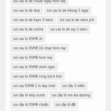
soi cau lo de chuan ngay hom nay
soi cau lo de dep
soi cau lo de khung 3 ngay
soi cau lo de kqxs 3 mien
soi cau lo de mien phi
soi cau lo de online
soi cau lo de vip 3 mien
soi cau lo XSMB 3s
soi cau lo XSMB 16 nhay hom nay
soi cau lo XSMB hom nay
soi cau lo XSMB minh ngoc
soi cau lo XSMB rong bach kim
soi cau XSMB 1 lo duy nhat
soi cầu 3 miền
soi cầu lô kép xsmb
soi cầu lô mn âm dương
soi cầu lô XSMB chuẩn
soi cầu lô đề