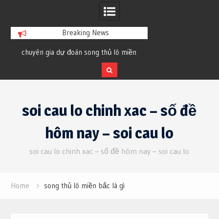
Breaking News
án song thủ lô miền
chuyên gia dự đoán dàn lô 10 con miền
bắc
bắc
Skip
to
soi cau lo chinh xac – số đề
content
hôm nay – soi cau lo
soi cau lo chinh xac – số đề hôm nay – soi cau lo
Home
song thủ lô miền bắc là gì