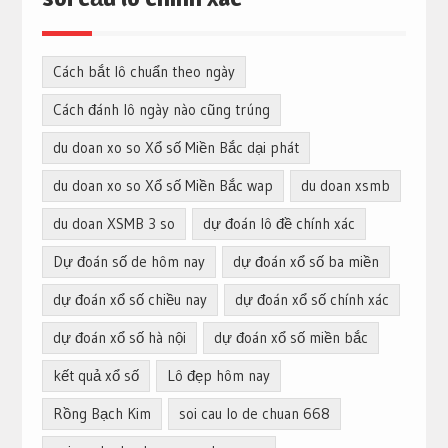
Cách bắt lô chuẩn theo ngày
Cách đánh lô ngày nào cũng trúng
du doan xo so Xổ số Miền Bắc dại phát
du doan xo so Xổ số Miền Bắc wap
du doan xsmb
du doan XSMB 3 so
dự đoán lô đề chính xác
Dự đoán số de hôm nay
dự đoán xổ số ba miền
dự đoán xổ số chiều nay
dự đoán xổ số chính xác
dự đoán xổ số hà nội
dự đoán xổ số miền bắc
kết quả xổ số
Lô đẹp hôm nay
Rồng Bạch Kim
soi cau lo de chuan 668