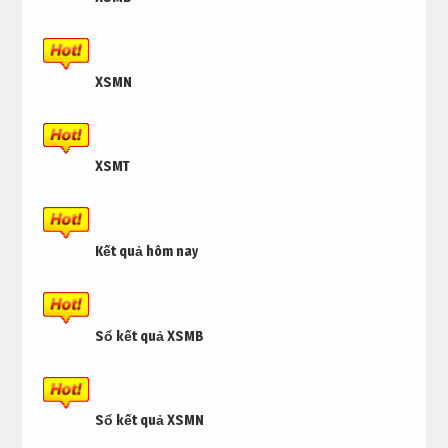
XSMN
XSMT
Kết quả hôm nay
Sổ kết quả XSMB
Sổ kết quả XSMN