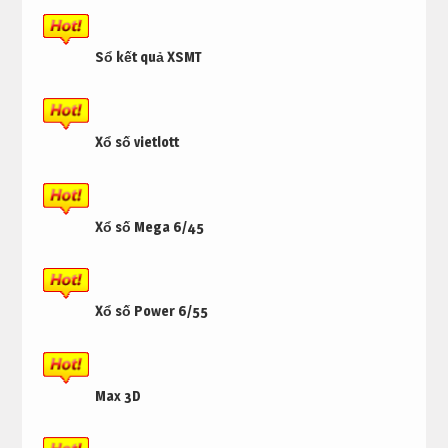
Sổ kết quả XSMT
Xổ số vietlott
Xổ số Mega 6/45
Xổ số Power 6/55
Max 3D