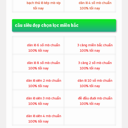
bạch thủ lô kép mb vip
dàn lô 4 số mb chuẩn
tối nay
100% tối nay
cầu siêu đẹp chọn lọc miền bắc
dàn lô 6 số mb chuẩn
3 càng miền bắc chuẩn
100% tối nay
100% tối nay
dàn lô 8 số mb chuẩn
3 càng 2 số mb chuẩn
100% tối nay
100% tối nay
dàn lô xiên 2 mb chuẩn
dàn lô 10 số mb chuẩn
100% tối nay
100% tối nay
dàn lô xiên 3 mb chuẩn
đề đầu đuôi mb chuẩn
100% tối nay
100% tối nay
dàn lô xiên 4 mb chuẩn
100% tối nay