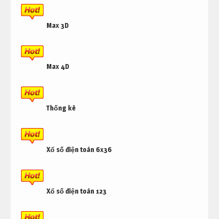
Max 3D
Max 4D
Thống kê
Xổ số điện toán 6x36
Xổ số điện toán 123