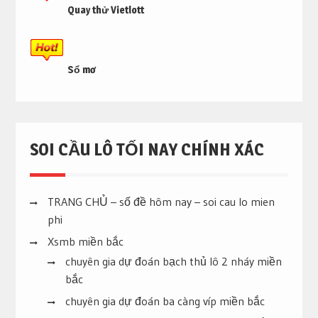
Quay thử Vietlott
Sổ mơ
SOI CẦU LÔ TỐI NAY CHÍNH XÁC
TRANG CHỦ – số đề hôm nay – soi cau lo mien
phi
Xsmb miền bắc
chuyên gia dự đoán bạch thủ lô 2 nháy miền
bắc
chuyên gia dự đoán ba càng víp miền bắc