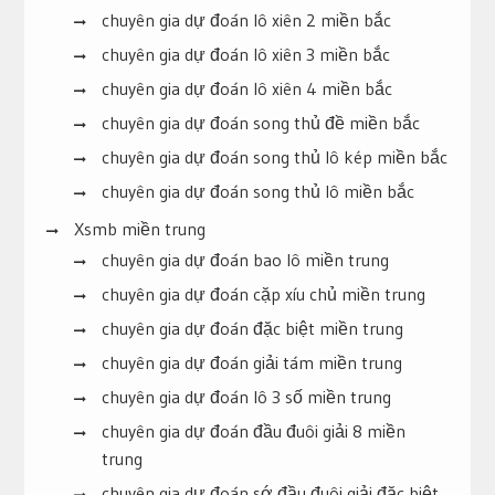
chuyên gia dự đoán lô xiên 2 miền bắc
chuyên gia dự đoán lô xiên 3 miền bắc
chuyên gia dự đoán lô xiên 4 miền bắc
chuyên gia dự đoán song thủ đề miền bắc
chuyên gia dự đoán song thủ lô kép miền bắc
chuyên gia dự đoán song thủ lô miền bắc
Xsmb miền trung
chuyên gia dự đoán bao lô miền trung
chuyên gia dự đoán cặp xíu chủ miền trung
chuyên gia dự đoán đặc biệt miền trung
chuyên gia dự đoán giải tám miền trung
chuyên gia dự đoán lô 3 số miền trung
chuyên gia dự đoán đầu đuôi giải 8 miền
trung
chuyên gia dự đoán sớ đầu đuôi giải đặc biệt