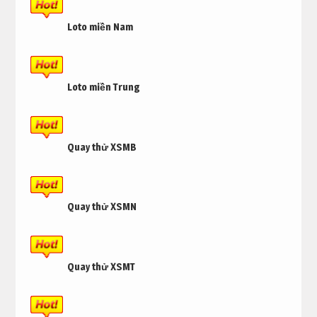
Loto miền Nam
Loto miền Trung
Quay thử XSMB
Quay thử XSMN
Quay thử XSMT