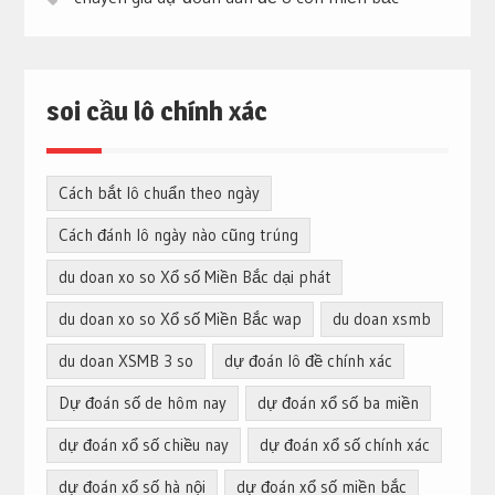
soi cầu lô chính xác
Cách bắt lô chuẩn theo ngày
Cách đánh lô ngày nào cũng trúng
du doan xo so Xổ số Miền Bắc dại phát
du doan xo so Xổ số Miền Bắc wap
du doan xsmb
du doan XSMB 3 so
dự đoán lô đề chính xác
Dự đoán số de hôm nay
dự đoán xổ số ba miền
dự đoán xổ số chiều nay
dự đoán xổ số chính xác
dự đoán xổ số hà nội
dự đoán xổ số miền bắc