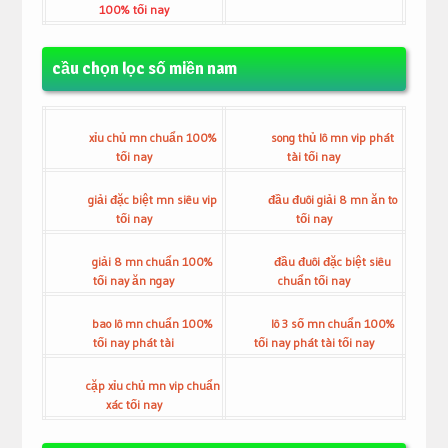
100% tối nay
cầu chọn lọc số miền nam
xỉu chủ mn chuẩn 100%
song thủ lô mn vip phát
tối nay
tài tối nay
giải đặc biệt mn siêu vip
đầu đuôi giải 8 mn ăn to
tối nay
tối nay
giải 8 mn chuẩn 100%
đầu đuôi đặc biệt siêu
tối nay ăn ngay
chuẩn tối nay
bao lô mn chuẩn 100%
lô 3 số mn chuẩn 100%
tối nay phát tài
tối nay phát tài tối nay
cặp xỉu chủ mn vip chuẩn
xác tối nay