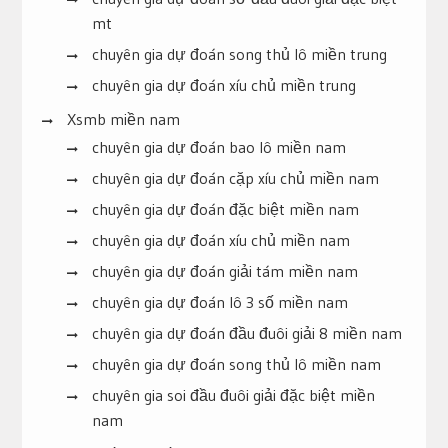
mt
chuyên gia dự đoán song thủ lô miền trung
chuyên gia dự đoán xíu chủ miền trung
Xsmb miền nam
chuyên gia dự đoán bao lô miền nam
chuyên gia dự đoán cặp xíu chủ miền nam
chuyên gia dự đoán đặc biệt miền nam
chuyên gia dự đoán xíu chủ miền nam
chuyên gia dự đoán giải tám miền nam
chuyên gia dự đoán lô 3 số miền nam
chuyên gia dự đoán đầu đuôi giải 8 miền nam
chuyên gia dự đoán song thủ lô miền nam
chuyên gia soi đầu đuôi giải đặc biệt miền
nam