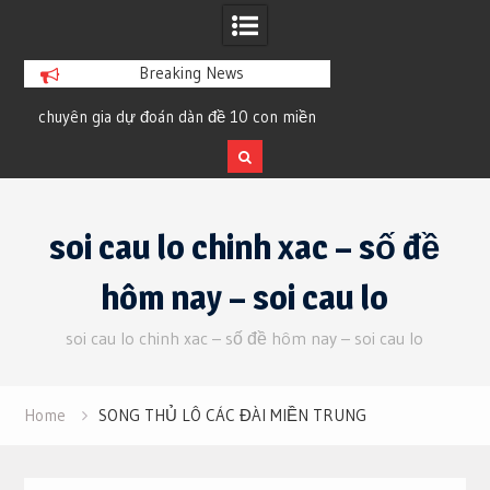
Breaking News
huyên gia dự đoán dàn đề 10 con miền
chuyên gia dự đoán lô xiên 
bắc
Skip
to
soi cau lo chinh xac – số đề
content
hôm nay – soi cau lo
soi cau lo chinh xac – số đề hôm nay – soi cau lo
Home
SONG THỦ LÔ CÁC ĐÀI MIỀN TRUNG