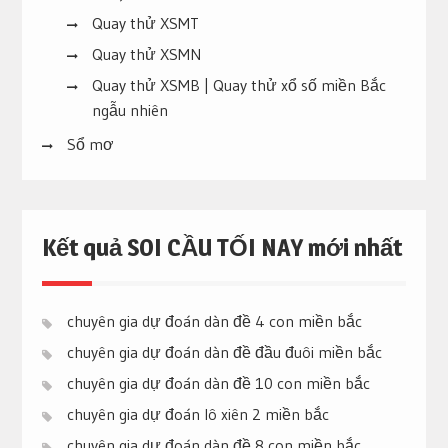
Quay thử XSMT
Quay thử XSMN
Quay thử XSMB | Quay thử xổ số miền Bắc
ngẫu nhiên
Sổ mơ
Kết quả SOI CẦU TỐI NAY mới nhất
chuyên gia dự đoán dàn đề 4 con miền bắc
chuyên gia dự đoán dàn đề đầu đuôi miền bắc
chuyên gia dự đoán dàn đề 10 con miền bắc
chuyên gia dự đoán lô xiên 2 miền bắc
chuyên gia dự đoán dàn đề 8 con miền bắc