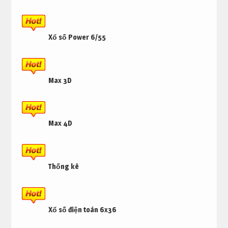
Xổ số Power 6/55
Max 3D
Max 4D
Thống kê
Xổ số điện toán 6x36