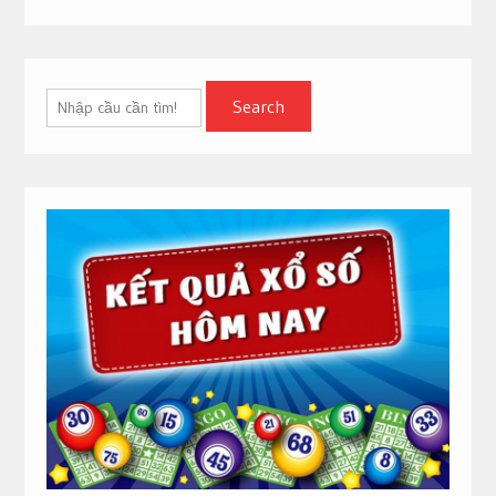
Search