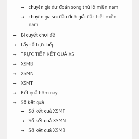
chuyên gia dự đoán song thủ lô miền nam
chuyên gia soi đầu đuôi giải đặc biệt miền
nam
Bí quyết chơi đề
Lấy số trực tiếp
TRỰC TIẾP KẾT QUẢ XS
XSMB
XSMN
XSMT
Kết quả hôm nay
Sổ kết quả
Sổ kết quả XSMT
Sổ kết quả XSMN
Sổ kết quả XSMB