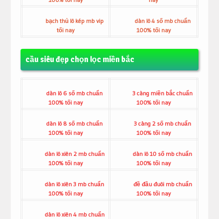
bạch thủ lô kép mb vip
dàn lô 4 số mb chuẩn
tối nay
100% tối nay
cầu siêu đẹp chọn lọc miền bắc
dàn lô 6 số mb chuẩn
3 càng miền bắc chuẩn
100% tối nay
100% tối nay
dàn lô 8 số mb chuẩn
3 càng 2 số mb chuẩn
100% tối nay
100% tối nay
dàn lô xiên 2 mb chuẩn
dàn lô 10 số mb chuẩn
100% tối nay
100% tối nay
dàn lô xiên 3 mb chuẩn
đề đầu đuôi mb chuẩn
100% tối nay
100% tối nay
dàn lô xiên 4 mb chuẩn