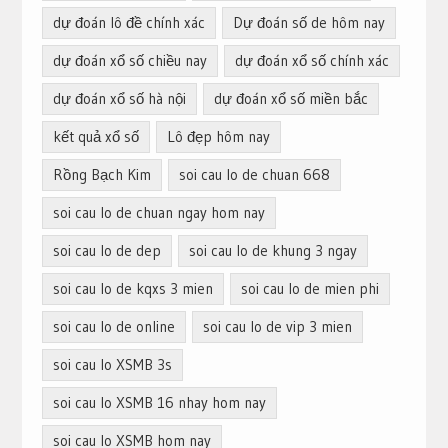
dự đoán lô đề chính xác
Dự đoán số de hôm nay
dự đoán xổ số chiều nay
dự đoán xổ số chính xác
dự đoán xổ số hà nội
dự đoán xổ số miền bắc
kết quả xổ số
Lô đẹp hôm nay
Rồng Bạch Kim
soi cau lo de chuan 668
soi cau lo de chuan ngay hom nay
soi cau lo de dep
soi cau lo de khung 3 ngay
soi cau lo de kqxs 3 mien
soi cau lo de mien phi
soi cau lo de online
soi cau lo de vip 3 mien
soi cau lo XSMB 3s
soi cau lo XSMB 16 nhay hom nay
soi cau lo XSMB hom nay