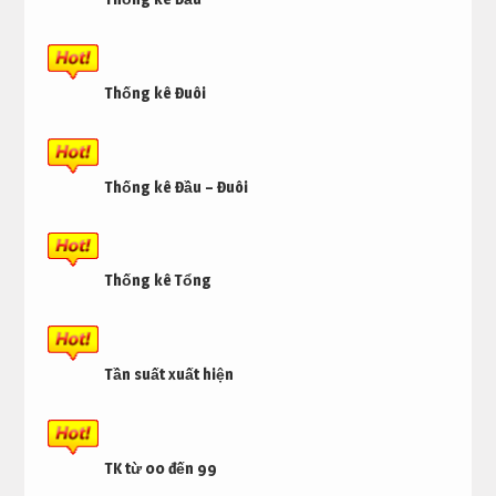
Thống kê Đuôi
Thống kê Đầu – Đuôi
Thống kê Tổng
Tần suất xuất hiện
TK từ 00 đến 99